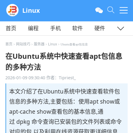
Linux
首页
编程
手机
软件
硬件
教程
平面
服务器
首页
网站技巧
服务器
Linux
>
>
>
> Ubuntu查看apt包信息
在Ubuntu系统中快速查看apt包信息
的多种方法
2026-01-09 09:30:40
作者：Tipriest_
本文介绍了在Ubuntu系统中快速查看软件包
信息的多种方法,主要包括：使用apt show或
apt-cache show查看包的基本信息,通
过 dpkg 命令查询已安装包的文件列表或命令
对应的包,以及利用在线资源获取更详细信息,