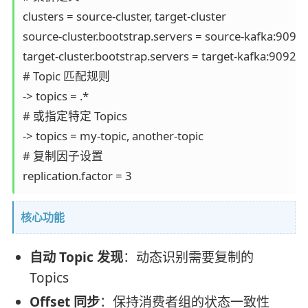
clusters = source-cluster, target-cluster

source-cluster.bootstrap.servers = source-kafka:9092

target-cluster.bootstrap.servers = target-kafka:9092

# Topic 匹配规则

-> topics = .*

# 或指定特定 Topics

-> topics = my-topic, another-topic

# 复制因子设置

replication.factor = 3
核心功能
自动 Topic 发现
：动态识别需要复制的
Topics
Offset 同步
：保持消费者组的状态一致性