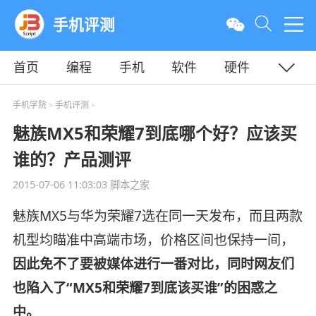
手机评测
首页
编程
手机
软件
硬件
教程
平面
服务器
手机学院
手机评测
>
>
魅族MX5和荣耀7到底哪个好？应该买
谁的？产品测评
2015-07-06 11:03:03
脚本之家
魅族MX5与华为荣耀7选在同一天发布，而且两款
机型均瞄准中高端市场，价格区间也保持一间，
因此免不了要被媒体进行一番对比，同时网友们
也陷入了“MX5和荣耀7到底该买谁”的困惑之
中。