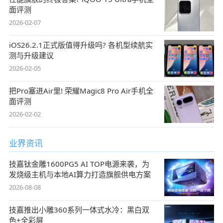
面评测
2026-02-07
iOS26.2.1正式版值得升级吗? 各机型续航实
测与升级建议
2026-02-05
把Pro塞进Air里! 荣耀Magic8 Pro Air手机全
面评测
2026-02-02
业界资讯
技嘉钛金雕1600PG5 AI TOP电源来袭，为
发烧级主机与本地AI算力打造旗舰供电方案
2026-08-08
技嘉推出小雕360系列一体式水冷：黑白双
色+全彩屏