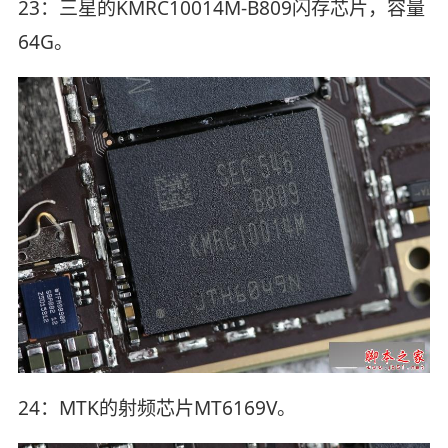
23：三星的KMRC10014M-B809闪存芯片，容量
64G。
24：MTK的射频芯片MT6169V。