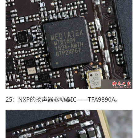
25：NXP的扬声器驱动器IC——TFA9890A。