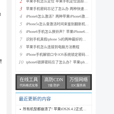
2
苹果手机怎么定位 苹果手机定位追踪方法使用教程
3
苹果手机密码忘记了怎么办 两种快速解开iPhone、iPad
即
4
iPhone6怎么激活？两种苹果iPhone6激活教程图文详解
5
iPhone5s怎么查激活时间来鉴别翻新机 通过序列号查询
6
iPhone6手机怎么换铃声？苹果iPhone6铃声制作与设置教
7
识别手机真假iphone 5s的两种最好的方法
8
苹果手机怎么连接到电脑方法教程
9
iPhone手机解锁口令/iOS系统锁定密码忘了怎么办？
10
更
iphone6锁屏密码忘了怎么办？苹果iphone6忘记密码解决
在线工具
高防CDN
万恒网络
代码格式化等
T级 防护
IDC服务商
最近更新的内容
所有机型都崩溃了! 苹果iOS26.4.2正式版耗电测评