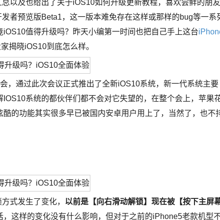
汇总以及也给出了关于iOS10如何升级更新教程，喜欢尝鲜的朋
发者预览版Beta1，这一版本难免存在这样或那样的bug等一系
iOS10值得升级吗？昨天小编第一时间也把自己手上这台
iPhon
大家揭晓iOS10到底怎么样。
发者大会，通过此次会议正式推出了全新iOS10系统，新一代系统主要
IOS10系统的都伙伴们都不会对它失望的，在整个会上，苹果
炫酷的功能其实很多早已被国内安卓用户用上了，当然了，也不
锁方式发生了变化，
以前是【向右滑动解锁】现在被【按下主屏
，这样的变化没有什么影响，但对于之前的iPhone5老款机型