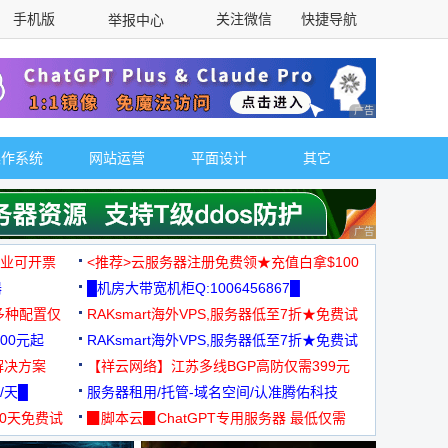
手机版
关注微信
快捷导航
举报中心
性选择
广告 商业广告，理
操作系统
网站运营
平面设计
其它
广告 商业广告，理
，企业可开票
<推荐>云服务器注册免费领★充值白拿$100
器
█机房大带宽机柜Q:1006456867█
多种配置仅
RAKsmart海外VPS,服务器低至7折★免费试
00元起
用★
RAKsmart海外VPS,服务器低至7折★免费试
解决方案
用★
【祥云网络】江苏多线BGP高防仅需399元
/天█
服务器租用/托管-域名空间/认准腾佑科技
30天免费试
▉脚本云▉ChatGPT专用服务器 最低仅需
19元/月