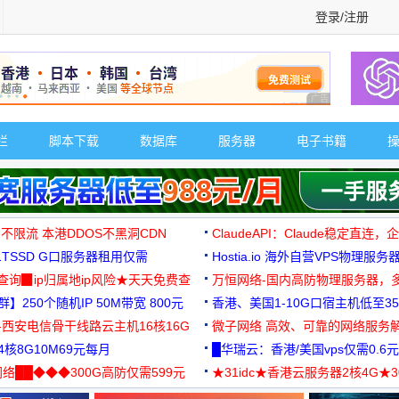
登录/注册
广告 商业广告，理
栏
脚本下载
数据库
服务器
电子书籍
 不限流 本港DDOS不黑洞CDN
ClaudeAPI：Claude稳定直连
G1TSSD G口服务器租用仅需
Hostia.io 海外自营VPS物理服务
可免费测试
址查询▉ip归属地ip风险★天天免费查
万恒网络-国内高防物理服务器，
】250个随机IP 50M带宽 800元
99元/月起
香港、美国1-10G口宿主机低至35
-西安电信骨干线路云主机16核16G
微子网络 高效、可靠的网络服务
核8G10M69元每月
█华瑞云：香港/美国vps仅需0.6元
络██◆◆◆300G高防仅需599元
★31idc★香港云服务器2核4G★
用◆