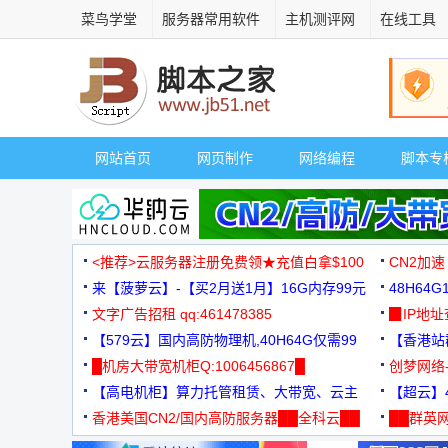
菜鸟学堂
服务器常用软件
主机测评网
在线工具
网站首页
网页制作
网络编程
脚本专
<推荐>云服务器注册免费领★充值白拿$100
CN2加速
来【菠萝云】-【买2月送1月】16G内存99元
48H64
文字广告招租 qq:461478385
3000+
▉IP地
【579云】国内高防物理机,40H64G仅需99
【香港站群
元
█机房大带宽机柜Q:1006456867█
创梦网络
【高电机柜】算力托管租赁、大带宽、云主
88元/月
【超云】4
机
香港美国CN2/国内高防服务器██全科云██
██群英网
◆◆◆