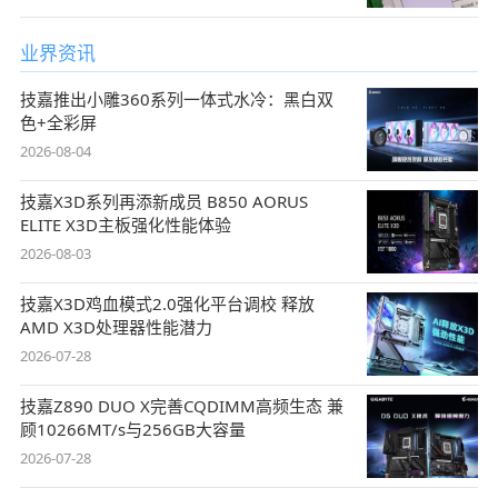
业界资讯
技嘉推出小雕360系列一体式水冷：黑白双
色+全彩屏
2026-08-04
技嘉X3D系列再添新成员 B850 AORUS
ELITE X3D主板强化性能体验
2026-08-03
技嘉X3D鸡血模式2.0强化平台调校 释放
AMD X3D处理器性能潜力
2026-07-28
技嘉Z890 DUO X完善CQDIMM高频生态 兼
顾10266MT/s与256GB大容量
2026-07-28