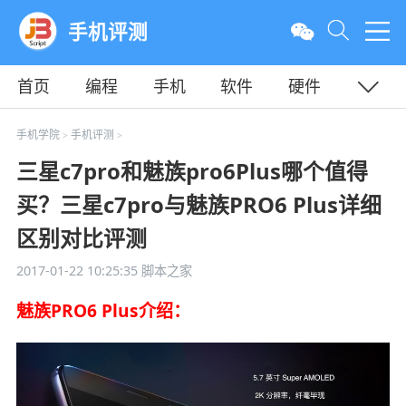
手机评测
首页
编程
手机
软件
硬件
教程
平面
服务器
手机学院
手机评测
>
>
三星c7pro和魅族pro6Plus哪个值得
买？三星c7pro与魅族PRO6 Plus详细
区别对比评测
2017-01-22 10:25:35
脚本之家
魅族PRO6 Plus介绍：