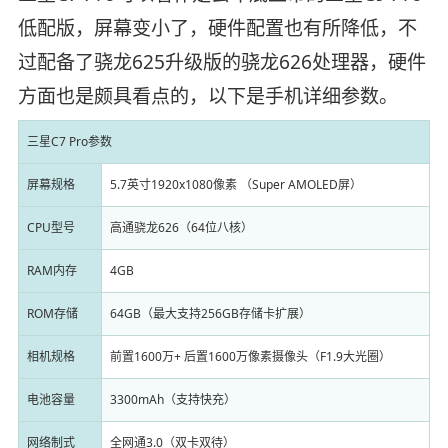
低配版，屏幕变小了，硬件配置也有所降低，不
过配备了骁龙625升级版的骁龙626处理器，硬件
方面也是颇具看点的，以下是手机详细参数。
三星C7 Pro参数
屏幕规格
5.7英寸1920x1080像素 （Super AMOLED屏）
CPU型号
高通骁龙626（64位八核）
RAM内存
4GB
ROM存储
64GB（最大支持256GB存储卡扩展）
相机规格
前置1600万+ 后置1600万像素摄像头（F1.9大光圈）
电池容量
3300mAh（支持快充）
网络制式
全网通3.0（双卡双待）