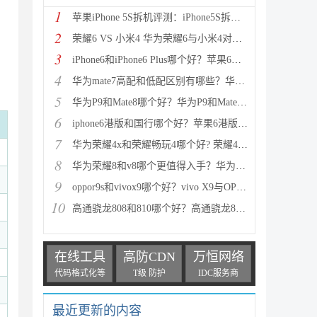
1
苹果iPhone 5S拆机评测：iPhone5S拆机图解详细教程(真
2
荣耀6 VS 小米4 华为荣耀6与小米4对比评测（详细全面
3
iPhone6和iPhone6 Plus哪个好？苹果6和iPhone6 Plus区
4
华为mate7高配和低配区别有哪些？华为mate7低配(标准
5
华为P9和Mate8哪个好？华为P9和Mate8详细对比评测
6
iphone6港版和国行哪个好？苹果6港版和国行区别对比评
7
华为荣耀4x和荣耀畅玩4哪个好? 荣耀4x和荣耀畅玩4区别
8
华为荣耀8和v8哪个更值得入手？华为荣耀v8和荣耀8全面
9
oppor9s和vivox9哪个好？vivo X9与OPPO R9s区别对比深
10
高通骁龙808和810哪个好？高通骁龙808和810区别对比评
在线工具
高防CDN
万恒网络
代码格式化等
T级 防护
IDC服务商
最近更新的内容