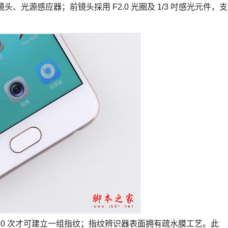
前镜头、光源感应器；前镜头採用 F2.0 光圈及 1/3 吋感光元件，支
7~20 次才可建立一组指纹；指纹辨识器表面拥有疏水膜工艺。此