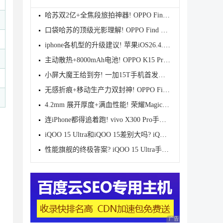
哈苏双2亿+全焦段旅拍神器! OPPO Find X9s Pro首发全
口袋哈苏的顶级光影理解! OPPO Find X9 Ultra首发评测
iphone各机型的升级建议! 苹果iOS26.4.1正式版续航测
主动散热+8000mAh电池! OPPO K15 Pro首发评测
小屏大魔王给到夯! 一加15T手机首发测评
无感折痕+移动生产力双封神! OPPO Find N6首发测评
4.2mm 展开厚度+满血性能! 荣耀Magic V6首发测评
连iPhone都得追着跑! vivo X300 Pro手机首发评测
iQOO 15 Ultra和iQOO 15差别大吗? iQOO 15/Ultra区别
性能旗舰的终极答案? iQOO 15 Ultra手机全面评测
广告 商业广告，理性