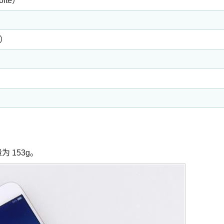
te）
g）
量为 153g。