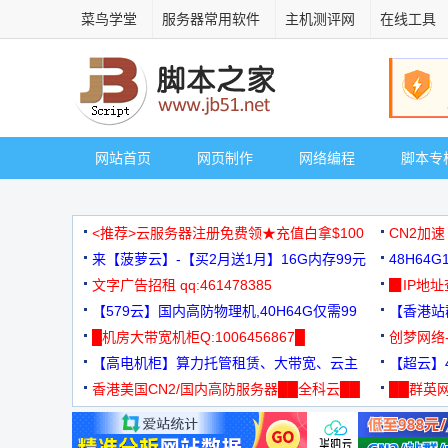
菜鸟学堂
服务器常用软件
主机测评网
在线工具
网站首页
网页制作
网络编程
脚本专
<推荐>云服务器注册免费领★充值白拿$100
CN2加速
来【菠萝云】-【买2月送1月】16G内存99元
48H64
文字广告招租 qq:461478385
3000+
▉IP地
【579云】国内高防物理机,40H64G仅需99
【香港站群
元
█机房大带宽机柜Q:1006456867█
创梦网络
【高电机柜】算力托管租赁、大带宽、云主
88元/月
【超云】4
机
香港美国CN2/国内高防服务器██全科云██
██群英网
◆◆◆