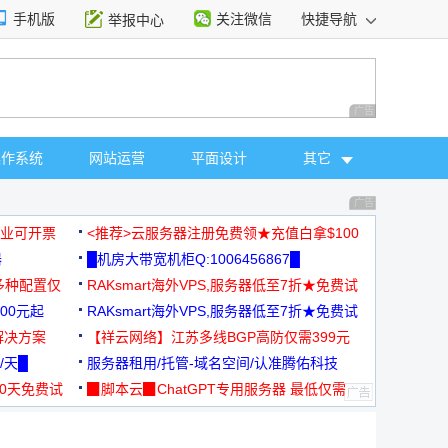
手机版
关注微信
快捷导航
举报中心
性选择
广告 商业广告，理
操作系统
网站运营
平面设计
其它
广告 商业广告，理
，企业可开票
<推荐>云服务器注册免费领★充值白拿$100
器
█机房大带宽机柜Q:1006456867█
多种配置仅
RAKsmart海外VPS,服务器低至7折★免费试
00元起
用★
RAKsmart海外VPS,服务器低至7折★免费试
解决方案
用★
【祥云网络】江苏多线BGP高防仅需399元
/天█
服务器租用/托管-域名空间/认准腾佑科技
30天免费试
▉脚本云▉ChatGPT专用服务器 最低仅需
19元/月