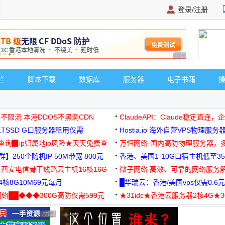
登录/注册
广告 商业广告，理
栏
脚本下载
数据库
服务器
电子书籍
 不限流 本港DDOS不黑洞CDN
ClaudeAPI：Claude稳定直连
G1TSSD G口服务器租用仅需
Hostia.io 海外自营VPS物理服务
可免费测试
址查询▉ip归属地ip风险★天天免费查
万恒网络-国内高防物理服务器，
】250个随机IP 50M带宽 800元
99元/月起
香港、美国1-10G口宿主机低至35
-西安电信骨干线路云主机16核16G
微子网络 高效、可靠的网络服务
核8G10M69元每月
█华瑞云：香港/美国vps仅需0.6元
络██◆◆◆300G高防仅需599元
★31idc★香港云服务器2核4G★
用◆
广告 商业广告，理性选择
广告 商业广告，理性选择