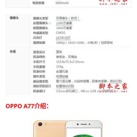
OPPO A77介绍：