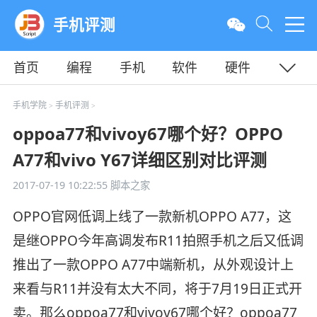
手机评测
首页
编程
手机
软件
硬件
教程
平面
服务器
手机学院
手机评测
>
>
oppoa77和vivoy67哪个好？OPPO
A77和vivo Y67详细区别对比评测
2017-07-19 10:22:55
脚本之家
OPPO官网低调上线了一款新机OPPO A77，这
是继OPPO今年高调发布R11拍照手机之后又低调
推出了一款OPPO A77中端新机，从外观设计上
来看与R11并没有太大不同，将于7月19日正式开
卖。那么oppoa77和vivoy67哪个好？oppoa77