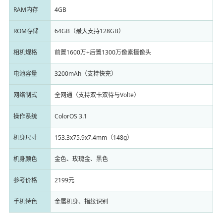
RAM内存
4GB
ROM存储
64GB（最大支持128GB）
相机规格
前置1600万+后置1300万像素摄像头
电池容量
3200mAh（支持快充）
网络制式
全网通（支持双卡双待与Volte）
操作系统
ColorOS 3.1
机身尺寸
153.3x75.9x7.4mm（148g）
机身颜色
金色、玫瑰金、黑色
参考价格
2199元
手机特色
金属机身、指纹识别