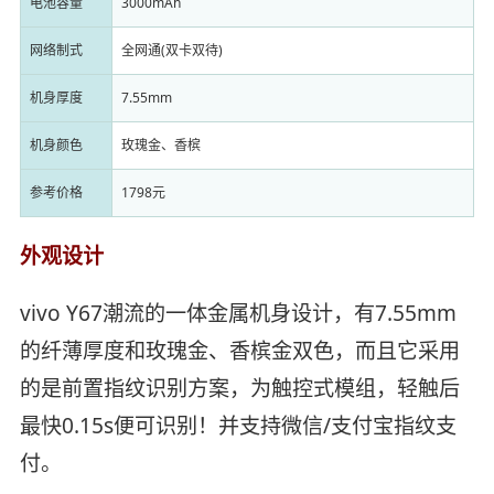
电池容量
3000mAh
网络制式
全网通(双卡双待)
机身厚度
7.55mm
机身颜色
玫瑰金、香槟
参考价格
1798元
外观设计
vivo Y67潮流的一体金属机身设计，有7.55mm
的纤薄厚度和玫瑰金、香槟金双色，而且它采用
的是前置指纹识别方案，为触控式模组，轻触后
最快0.15s便可识别！并支持微信/支付宝指纹支
付。