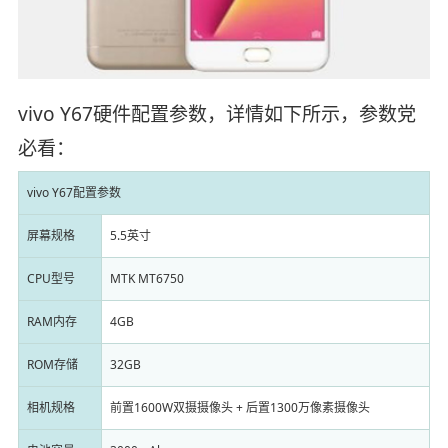
vivo Y67硬件配置参数，详情如下所示，参数党
必看：
vivo Y67配置参数
屏幕规格
5.5英寸
CPU型号
MTK MT6750
RAM内存
4GB
ROM存储
32GB
相机规格
前置1600W双摄摄像头 + 后置1300万像素摄像头