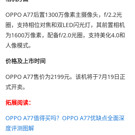
OPPO A77后置1300万像素主摄像头，f/2.2光
圈，支持相位对焦和双LED闪光灯，其前置相机
为1600万像素，配备f/2.0光圈，支持美化4.0和
人像模式。
价格及上市时间
OPPO A77售价为2199元。该机将于7月19日正
式开卖。
拓展阅读：
OPPO A77值得买吗？OPPO A77优缺点全面深
度评测图解