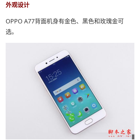
外观设计
OPPO A77背面机身有金色、黑色和玫瑰金可
选。