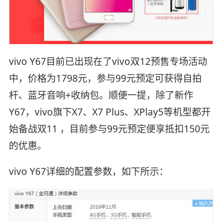
vivo Y67目前已出现在了vivo双12预售专场活动
中，价格为1798元，参与99元预定可获得自拍
杆、蓝牙音响+收纳包。顺便一提，除了新作
Y67，vivo旗下X7、X7 Plus、XPlay5等机型都开
始备战双11 ，目前参与99元预定便享抵扣150元
的优惠。
vivo Y67详细的配置参数，如下所示：