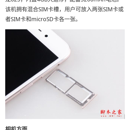
该机拥有混合SIM卡槽，用户可放入两张SIM卡或
者SIM卡和microSD卡各一张。
相机方面