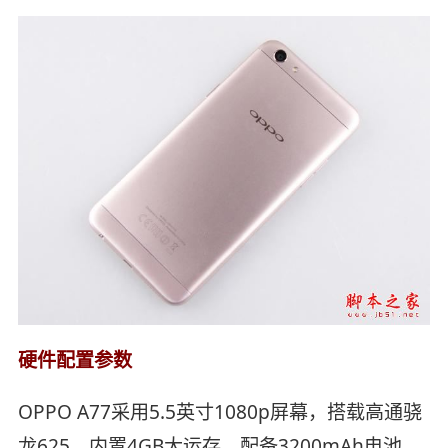
硬件配置参数
OPPO A77采用5.5英寸1080p屏幕，搭载高通骁
龙625，内置4GB大运存，配备3200mAh电池。