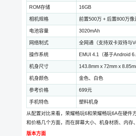
ROM存储
16GB
相机规格
前置500万 + 后置800万
电池容量
3020mAh
网络制式
全网通（支持双卡双待与Vol
操作系统
EMUI 4.1（基于Android 6
机身尺寸
143.8mm x 72mm x 8.85
机身颜色
金色、白色
参考价格
699元
手机特色
塑料机身
从配置对比来看，荣耀畅玩6和荣耀畅玩6A在硬件
和价格几个方面，而在屏幕大小、机身材质、内存
版本方面