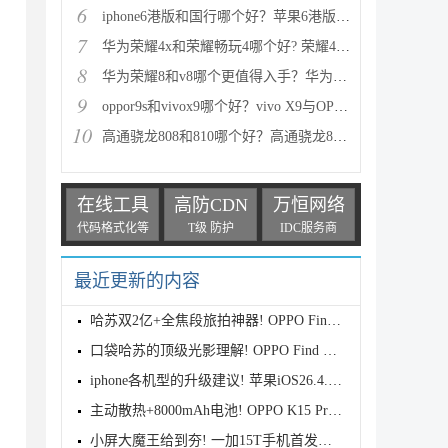
6
iphone6港版和国行哪个好？苹果6港版和国行区别对比评
7
华为荣耀4x和荣耀畅玩4哪个好? 荣耀4x和荣耀畅玩4区别
8
华为荣耀8和v8哪个更值得入手？华为荣耀v8和荣耀8全面
9
oppor9s和vivox9哪个好？vivo X9与OPPO R9s区别对比深
10
高通骁龙808和810哪个好？高通骁龙808和810区别对比评
在线工具
高防CDN
万恒网络
代码格式化等
T级 防护
IDC服务商
最近更新的内容
哈苏双2亿+全焦段旅拍神器! OPPO Find X9s Pro首发全
口袋哈苏的顶级光影理解! OPPO Find X9 Ultra首发评测
iphone各机型的升级建议! 苹果iOS26.4.1正式版续航测
主动散热+8000mAh电池! OPPO K15 Pro首发评测
小屏大魔王给到夯! 一加15T手机首发测评