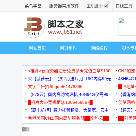
菜鸟学堂
服务器常用软件
主机测评网
在线工具
网站首页
网页制作
网络编程
脚本专
<推荐>云服务器注册免费领★充值白拿$100
CN2加速
来【菠萝云】-【买2月送1月】16G内存99元
48H64
文字广告招租 qq:461478385
3000+
▉IP地
【579云】国内高防物理机,40H64G仅需99
【香港站群
元
█机房大带宽机柜Q:1006456867█
创梦网络
【高电机柜】算力托管租赁、大带宽、云主
88元/月
【超云】4
机
香港美国CN2/国内高防服务器██全科云██
██群英网
◆◆◆
广告 商业广告，理性选择
广告 商业广告，理性选择
广告 商业广告，理性选择
广告 商业广告，理性选择
广告 商业广告，理性选择