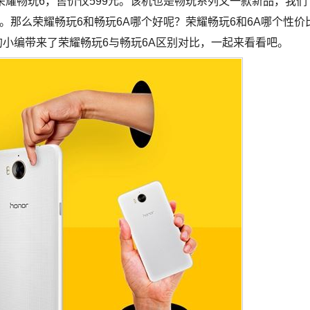
-荣耀畅玩6，售价仅599元。该机也是畅玩系列又一款新品，我们
。那么荣耀畅玩6和畅玩6A哪个好呢？荣耀畅玩6和6A哪个性价
的小编带来了荣耀畅玩6与畅玩6A区别对比，一起来看看吧。