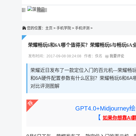
广告 商业广告，理性选择
广告 商业广告，理性选择
广告 商业广告，理性选择
广告 商业广告，理性选择
广告 商业广告，理性选择
您的位置：
主页
>
手机学院
>
手机评测
>
荣耀畅玩6和6A哪个值得买？荣耀畅玩6与畅玩6
发布时间：2017-09-08 08:24:08 作者：佚名
我要评论
荣耀近日发布了一款定位入门的百元机---荣耀畅玩
和6A硬件配置参数有什么区别？荣耀畅玩6和6A
对比评测图解
GPT4.0+Midjou
【
如果你想靠AI