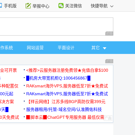
手机版
关注微信
快捷导航
举报中心
性选择
广告 商业广告，理
操作系统
网站运营
平面设计
其它
广告 商业广告，理
，企业可开票
<推荐>云服务器注册免费领★充值白拿$100
器
█机房大带宽机柜Q:1006456867█
多种配置仅
RAKsmart海外VPS,服务器低至7折★免费试
00元起
用★
RAKsmart海外VPS,服务器低至7折★免费试
解决方案
用★
【祥云网络】江苏多线BGP高防仅需399元
/天█
服务器租用/托管-域名空间/认准腾佑科技
30天免费试
▉脚本云▉ChatGPT专用服务器 最低仅需
19元/月