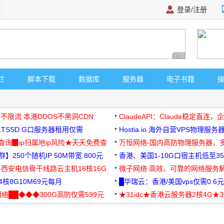
登录/注册
广告 商业广告，理
栏
脚本下载
数据库
服务器
电子书籍
 不限流 本港DDOS不黑洞CDN
ClaudeAPI：Claude稳定直连
G1TSSD G口服务器租用仅需
Hostia.io 海外自营VPS物理服务
可免费测试
址查询▉ip归属地ip风险★天天免费查
万恒网络-国内高防物理服务器，
】250个随机IP 50M带宽 800元
99元/月起
香港、美国1-10G口宿主机低至35
-西安电信骨干线路云主机16核16G
微子网络 高效、可靠的网络服务
核8G10M69元每月
█华瑞云：香港/美国vps仅需0.6元
络██◆◆◆300G高防仅需599元
★31idc★香港云服务器2核4G★
用◆