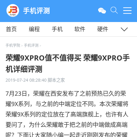
手机评测
首页
编程
手机
软件
硬件
教程
平面
服务器
手机学院
手机评测
>
>
荣耀9XPRO值不值得买 荣耀9XPRO手
机详细评测
2019-07-24 08:28:40
脚本之家
7月23日，荣耀在西安发布了之前预热已久的荣
耀9X系列，与之前的中端定位不同。本次荣耀将
荣耀9X系列的定位放在了高端旗舰上，也许有人
要问了，为什么荣耀敢于把之前的中端做成高端
呢？下面让大家随小编一起走近刚刚发布的荣耀