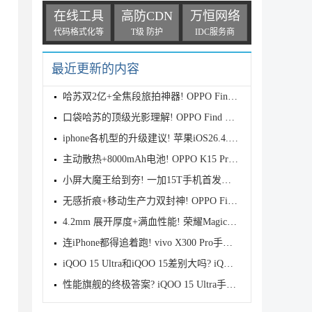
在线工具
高防CDN
万恒网络
代码格式化等
T级 防护
IDC服务商
最近更新的内容
哈苏双2亿+全焦段旅拍神器! OPPO Find X9s Pro首发全
口袋哈苏的顶级光影理解! OPPO Find X9 Ultra首发评测
iphone各机型的升级建议! 苹果iOS26.4.1正式版续航测
主动散热+8000mAh电池! OPPO K15 Pro首发评测
小屏大魔王给到夯! 一加15T手机首发测评
无感折痕+移动生产力双封神! OPPO Find N6首发测评
4.2mm 展开厚度+满血性能! 荣耀Magic V6首发测评
连iPhone都得追着跑! vivo X300 Pro手机首发评测
iQOO 15 Ultra和iQOO 15差别大吗? iQOO 15/Ultra区别
性能旗舰的终极答案? iQOO 15 Ultra手机全面评测