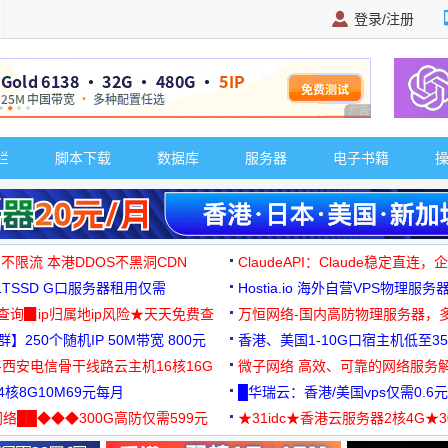
登录/注册
广告 商业广告，理
栏
脚本下载
数据库
服务器
电子书籍
 不限流 本港DDOS不黑洞CDN
ClaudeAPI：Claude稳定直连
G1TSSD G口服务器租用仅需
Hostia.io 海外自营VPS物理服务
可免费测试
址查询▉ip归属地ip风险★天天免费查
万恒网络-国内高防物理服务器，
】250个随机IP 50M带宽 800元
99元/月起
香港、美国1-10G口宿主机低至35
-西安电信骨干线路云主机16核16G
微子网络 高效、可靠的网络服务
核8G10M69元每月
█华瑞云：香港/美国vps仅需0.6元
络██◆◆◆300G高防仅需599元
★31idc★香港云服务器2核4G★
用◆