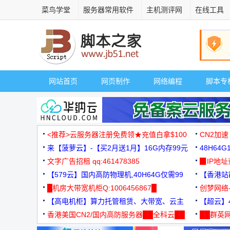
菜鸟学堂
服务器常用软件
主机测评网
在线工具
网站首页
网页制作
网络编程
脚本专
<推荐>云服务器注册免费领★充值白拿$100
CN2加速
来【菠萝云】-【买2月送1月】16G内存99元
48H64
文字广告招租 qq:461478385
3000+
▉IP地
【579云】国内高防物理机,40H64G仅需99
【香港站群
元
█机房大带宽机柜Q:1006456867█
创梦网络
【高电机柜】算力托管租赁、大带宽、云主
88元/月
【超云】4
机
香港美国CN2/国内高防服务器██全科云██
██群英网
◆◆◆