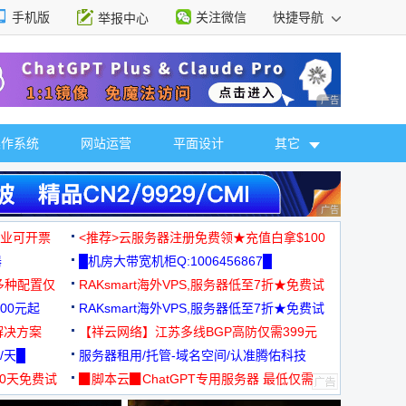
手机版
关注微信
快捷导航
举报中心
性选择
广告 商业广告，理
操作系统
网站运营
平面设计
其它
广告 商业广告，理
，企业可开票
<推荐>云服务器注册免费领★充值白拿$100
器
█机房大带宽机柜Q:1006456867█
多种配置仅
RAKsmart海外VPS,服务器低至7折★免费试
00元起
用★
RAKsmart海外VPS,服务器低至7折★免费试
解决方案
用★
【祥云网络】江苏多线BGP高防仅需399元
/天█
服务器租用/托管-域名空间/认准腾佑科技
30天免费试
▉脚本云▉ChatGPT专用服务器 最低仅需
19元/月