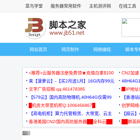
菜鸟学堂
服务器常用软件
主机测评网
在线工具
网站首页
网页制作
网络编程
脚本专
<推荐>云服务器注册免费领★充值白拿$100
CN2加速
来【菠萝云】-【买2月送1月】16G内存99元
48H64
文字广告招租 qq:461478385
3000+
▉IP地
【579云】国内高防物理机,40H64G仅需99
【香港站群
元
█机房大带宽机柜Q:1006456867█
创梦网络
【高电机柜】算力托管租赁、大带宽、云主
88元/月
【超云】4
机
香港美国CN2/国内高防服务器██全科云██
██群英网
◆◆◆
广告 商业广告，理性选择
广告 商业广告，理性选择
广告 商业广告，理性选择
广告 商业广告，理性选择
广告 商业广告，理性选择