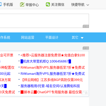
手机版
关注微信
快捷导航
举报中心
性选择
广告 商业广告，理
操作系统
网站运营
平面设计
其它
广告 商业广告，理
，企业可开票
<推荐>云服务器注册免费领★充值白拿$100
器
█机房大带宽机柜Q:1006456867█
多种配置仅
RAKsmart海外VPS,服务器低至7折★免费试
00元起
用★
RAKsmart海外VPS,服务器低至7折★免费试
解决方案
用★
【祥云网络】江苏多线BGP高防仅需399元
/天█
服务器租用/托管-域名空间/认准腾佑科技
30天免费试
▉脚本云▉ChatGPT专用服务器 最低仅需
19元/月