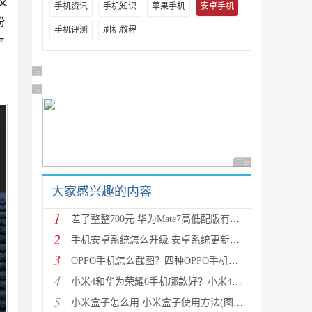
反
手机资讯
手机知识
苹果手机
安卓手机
纷
手机评测
刷机教程
产
广告 商业广告，理性选择
广告 商业广告，理性选择
广告 商业广告，理性
大家感兴趣的内容
1
差了整整700元 华为Mate7高低配版有什么区别?
2
手机安卓系统怎么升级 安卓系统更新升级的三种方法介
3
OPPO手机怎么截图？四种OPPO手机截屏方法介绍
4
小米4和华为荣耀6手机哪款好？小米4与荣耀6全方面区别
5
小米盒子怎么用 小米盒子使用方法(图文详解)