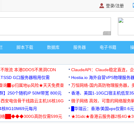
登录/注册
广告 商业广告，理
栏
脚本下载
数据库
服务器
电子书籍
 不限流 本港DDOS不黑洞CDN
ClaudeAPI：Claude稳定直连
G1TSSD G口服务器租用仅需
Hostia.io 海外自营VPS物理服务
可免费测试
址查询▉ip归属地ip风险★天天免费查
万恒网络-国内高防物理服务器，
】250个随机IP 50M带宽 800元
99元/月起
香港、美国1-10G口宿主机低至35
-西安电信骨干线路云主机16核16G
微子网络 高效、可靠的网络服务
核8G10M69元每月
█华瑞云：香港/美国vps仅需0.6元
络██◆◆◆300G高防仅需599元
★31idc★香港云服务器2核4G★
用◆