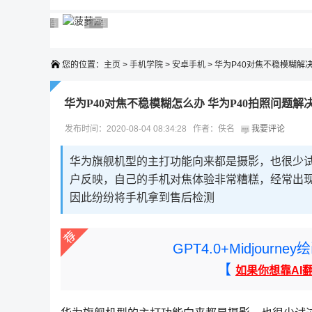
广告 商业广告，理性选择
广告 商业广告，理性选择
广告 商业广告，理性选择
广告 商业广告，理性选择
广告 商业广告，理性选择
您的位置：
主页
>
手机学院
>
安卓手机
> 华为P40对焦不稳模糊解
华为P40对焦不稳模糊怎么办 华为P40拍照问题解
发布时间：2020-08-04 08:34:28 作者：佚名
我要评论
华为旗舰机型的主打功能向来都是摄影，也很少试过“
户反映，自己的手机对焦体验非常糟糕，经常出
因此纷纷将手机拿到售后检测
GPT4.0+Midjou
【
如果你想靠AI