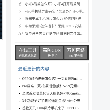
6
小米4后盖怎么开？小米4打开后盖简单方法
7
vivo手机锁屏密码忘了怎么办？vivo手机强制解锁的三种
8
误删安卓手机照片怎么办 如何找回被删的图片
9
华为荣耀6怎么插卡？荣耀6sim卡安装方法步骤图文详解
10
安卓设备内置存储中已删除的文件如何恢复
在线工具
高防CDN
万恒网络
代码格式化等
T级 防护
IDC服务商
最近更新的内容
OPPO旅拍神器怎么选? 一文看懂Find X9s Pro和Find X9
Pro档唯一双2亿影像旗舰！5299元起OPPO Find X9s Pro
全球首发哈苏10倍天眼长焦+7050mAh电池! 7499元起OPPO
3个功能治好了我的通勤焦虑! vivo公布OriginOS 6四月
首款天玑9500s风冷手机来了! OPPO K15 Pro系列正式发