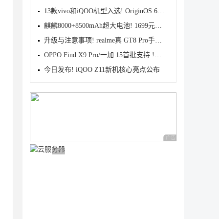
13款vivo和iQOO机型入选! OriginOS 6新一轮公测开启招
麒麟8000+8500mAh超大电池! 1699元起华为畅享90 Pro M
升级与注意事项! realme真 GT8 Pro手机适配Android 17
OPPO Find X9 Pro/一加 15首批支持 !基于Android 17 B
今日发布! iQOO Z11新机核心亮点公布
广告 商业广告，理性
广告 商业广告，理性选择