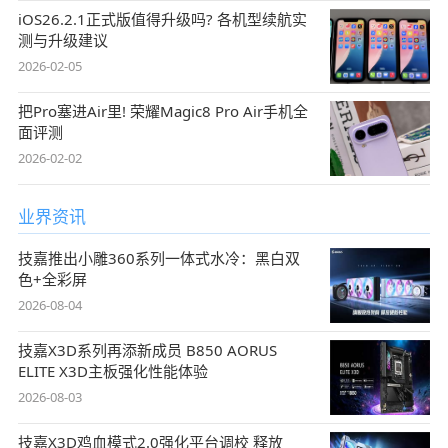
iOS26.2.1正式版值得升级吗? 各机型续航实
测与升级建议
2026-02-05
把Pro塞进Air里! 荣耀Magic8 Pro Air手机全
面评测
2026-02-02
业界资讯
技嘉推出小雕360系列一体式水冷：黑白双
色+全彩屏
2026-08-04
技嘉X3D系列再添新成员 B850 AORUS
ELITE X3D主板强化性能体验
2026-08-03
技嘉X3D鸡血模式2.0强化平台调校 释放