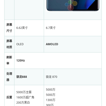
屏幕
6.62英寸
6.7英寸
尺寸
屏幕
OLED
AMOLED
材质
刷新
120Hz
率
处理
骁龙888
骁龙 870
器
5000万
5000万主摄
5000万
后置
1600万超广角
1300万
200万黑白
300万