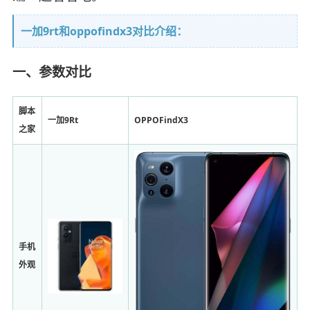
一加9rt和oppofindx3对比介绍：
一、参数对比
脚本
一加9Rt
OPPOFindX3
之家
手机
外观