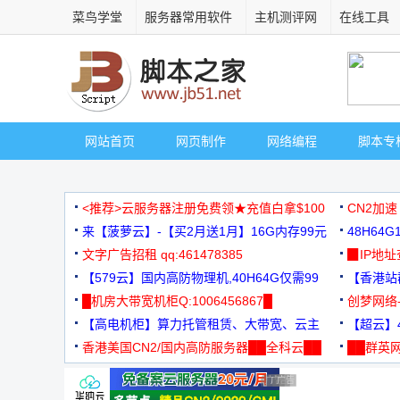
菜鸟学堂
服务器常用软件
主机测评网
在线工具
网站首页
网页制作
网络编程
脚本专
<推荐>云服务器注册免费领★充值白拿$100
CN2加速
来【菠萝云】-【买2月送1月】16G内存99元
48H64
文字广告招租 qq:461478385
3000+
▉IP地
【579云】国内高防物理机,40H64G仅需99
【香港站群
元
█机房大带宽机柜Q:1006456867█
创梦网络
【高电机柜】算力托管租赁、大带宽、云主
88元/月
【超云】4
机
香港美国CN2/国内高防服务器██全科云██
██群英网
◆◆◆
广告 商业广告，理性选择
广告 商业广告，理性选择
广告 商业广告，理性选择
广告 商业广告，理性选择