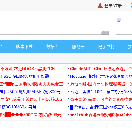
登录/注册
广告 商业广告，理
栏
脚本下载
数据库
服务器
电子书籍
 不限流 本港DDOS不黑洞CDN
ClaudeAPI：Claude稳定直连
G1TSSD G口服务器租用仅需
Hostia.io 海外自营VPS物理服务
可免费测试
址查询▉ip归属地ip风险★天天免费查
万恒网络-国内高防物理服务器，
】250个随机IP 50M带宽 800元
99元/月起
香港、美国1-10G口宿主机低至35
-西安电信骨干线路云主机16核16G
微子网络 高效、可靠的网络服务
核8G10M69元每月
█华瑞云：香港/美国vps仅需0.6元
络██◆◆◆300G高防仅需599元
★31idc★香港云服务器2核4G★
用◆