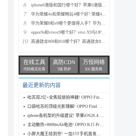
6
iphone6港版和国行哪个好？苹果6港版和国行区别对比评
7
华为荣耀4x和荣耀畅玩4哪个好? 荣耀4x和荣耀畅玩4区别
8
华为荣耀8和v8哪个更值得入手？华为荣耀v8和荣耀8全面
9
oppor9s和vivox9哪个好？vivo X9与OPPO R9s区别对比深
10
高通骁龙808和810哪个好？高通骁龙808和810区别对比评
在线工具
高防CDN
万恒网络
代码格式化等
T级 防护
IDC服务商
最近更新的内容
哈苏双2亿+全焦段旅拍神器! OPPO Find X9s Pro首发全
口袋哈苏的顶级光影理解! OPPO Find X9 Ultra首发评测
iphone各机型的升级建议! 苹果iOS26.4.1正式版续航测
主动散热+8000mAh电池! OPPO K15 Pro首发评测
小屏大魔王给到夯! 一加15T手机首发测评