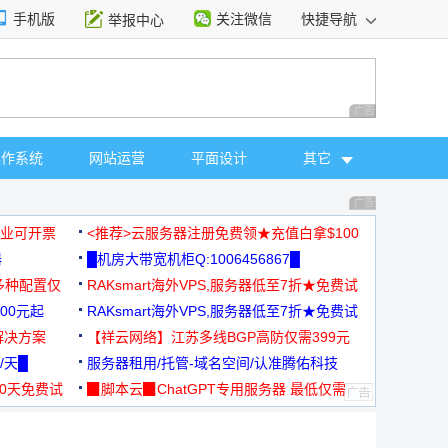
手机版
关注微信
快捷导航
举报中心
性选择
广告 商业广告，理
操作系统
网站运营
平面设计
其它
广告 商业广告，理
，企业可开票
<推荐>云服务器注册免费领★充值白拿$100
器
█机房大带宽机柜Q:1006456867█
多种配置仅
RAKsmart海外VPS,服务器低至7折★免费试
00元起
用★
RAKsmart海外VPS,服务器低至7折★免费试
解决方案
用★
【祥云网络】江苏多线BGP高防仅需399元
/天█
服务器租用/托管-域名空间/认准腾佑科技
30天免费试
▉脚本云▉ChatGPT专用服务器 最低仅需
19元/月