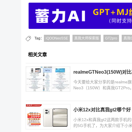
Tag：
iQOONeo5SE
真我大师探索版
GT2pro
真我G
相关文章
realmeGTNeo3(150W)
今天要给大家分享的是realme旗
Neo3（150W）和真我GT2
他方面的表现区别
小米12x对比真我gt2哪个好
小米12x和真我gt2这两款手
的5G手机了，为大家介绍下小米