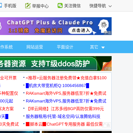
手机版
关注微信
快捷导航
举报中心
性选择
广告 商业广告，理
操作系统
网站运营
平面设计
其它
广告 商业广告，理
，企业可开票
<推荐>云服务器注册免费领★充值白拿$100
器
█机房大带宽机柜Q:1006456867█
多种配置仅
RAKsmart海外VPS,服务器低至7折★免费试
00元起
用★
RAKsmart海外VPS,服务器低至7折★免费试
解决方案
用★
【祥云网络】江苏多线BGP高防仅需399元
/天█
服务器租用/托管-域名空间/认准腾佑科技
30天免费试
▉脚本云▉ChatGPT专用服务器 最低仅需
19元/月