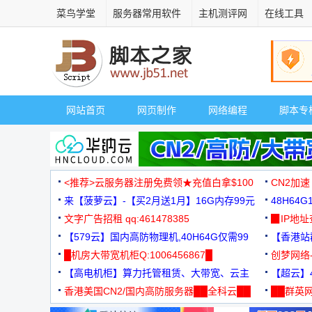
菜鸟学堂
服务器常用软件
主机测评网
在线工具
网站首页
网页制作
网络编程
脚本专
<推荐>云服务器注册免费领★充值白拿$100
CN2加速
来【菠萝云】-【买2月送1月】16G内存99元
48H64
文字广告招租 qq:461478385
3000+
▉IP地
【579云】国内高防物理机,40H64G仅需99
【香港站群
元
█机房大带宽机柜Q:1006456867█
创梦网络
【高电机柜】算力托管租赁、大带宽、云主
88元/月
【超云】4
机
香港美国CN2/国内高防服务器██全科云██
██群英网
◆◆◆