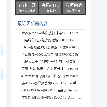
在线工具
高防CDN
万恒网络
代码格式化等
T级 防护
IDC服务商
最近更新的内容
哈苏双2亿+全焦段旅拍神器! OPPO Find X9s Pro首发全
口袋哈苏的顶级光影理解! OPPO Find X9 Ultra首发评测
iphone各机型的升级建议! 苹果iOS26.4.1正式版续航测
主动散热+8000mAh电池! OPPO K15 Pro首发评测
小屏大魔王给到夯! 一加15T手机首发测评
无感折痕+移动生产力双封神! OPPO Find N6首发测评
4.2mm 展开厚度+满血性能! 荣耀Magic V6首发测评
连iPhone都得追着跑! vivo X300 Pro手机首发评测
iQOO 15 Ultra和iQOO 15差别大吗? iQOO 15/Ultra区别
性能旗舰的终极答案? iQOO 15 Ultra手机全面评测