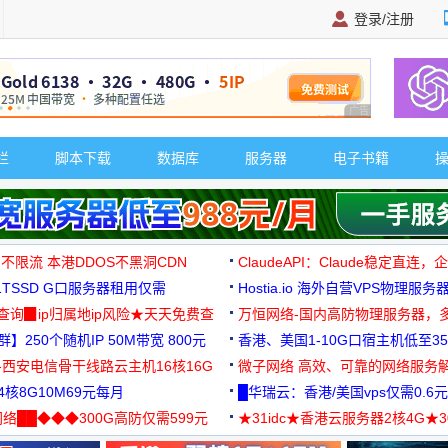
登录/注册
广告 商业广告，理
栏
脚本下载
数据库
服务器
电子书籍
 不限流 本港DDOS不黑洞CDN
ClaudeAPI：Claude稳定直连
G1TSSD G口服务器租用仅需
Hostia.io 海外自营VPS物理服务
可免费测试
址查询▉ip归属地ip风险★天天免费查
万恒网络-国内高防物理服务器，
】250个随机IP 50M带宽 800元
99元/月起
香港、美国1-10G口宿主机低至35
-西安电信骨干线路云主机16核16G
微子网络 高效、可靠的网络服务
核8G10M69元每月
█华瑞云：香港/美国vps仅需0.6元
络██◆◆◆300G高防仅需599元
★31idc★香港云服务器2核4G★
用◆