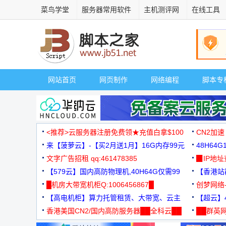
菜鸟学堂
服务器常用软件
主机测评网
在线工具
网站首页
网页制作
网络编程
脚本专
<推荐>云服务器注册免费领★充值白拿$100
CN2加速
来【菠萝云】-【买2月送1月】16G内存99元
48H64
文字广告招租 qq:461478385
3000+
▉IP地
【579云】国内高防物理机,40H64G仅需99
【香港站群
元
█机房大带宽机柜Q:1006456867█
创梦网络
【高电机柜】算力托管租赁、大带宽、云主
88元/月
【超云】4
机
香港美国CN2/国内高防服务器██全科云██
██群英网
◆◆◆