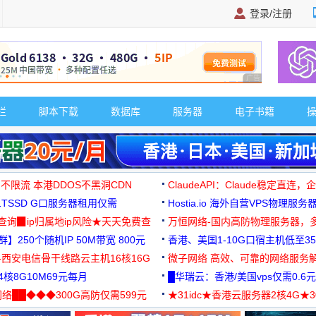
登录/注册
广告 商业广告，理
栏
脚本下载
数据库
服务器
电子书籍
 不限流 本港DDOS不黑洞CDN
ClaudeAPI：Claude稳定直连
G1TSSD G口服务器租用仅需
Hostia.io 海外自营VPS物理服务
可免费测试
址查询▉ip归属地ip风险★天天免费查
万恒网络-国内高防物理服务器，
】250个随机IP 50M带宽 800元
99元/月起
香港、美国1-10G口宿主机低至35
-西安电信骨干线路云主机16核16G
微子网络 高效、可靠的网络服务
核8G10M69元每月
█华瑞云：香港/美国vps仅需0.6元
络██◆◆◆300G高防仅需599元
★31idc★香港云服务器2核4G★
用◆