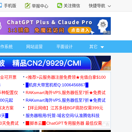
手机版
关注微信
快捷导航
举报中心
性选择
广告 商业广告，理
操作系统
网站运营
平面设计
其它
广告 商业广告，理
，企业可开票
<推荐>云服务器注册免费领★充值白拿$100
器
█机房大带宽机柜Q:1006456867█
多种配置仅
RAKsmart海外VPS,服务器低至7折★免费试
00元起
用★
RAKsmart海外VPS,服务器低至7折★免费试
解决方案
用★
【祥云网络】江苏多线BGP高防仅需399元
/天█
服务器租用/托管-域名空间/认准腾佑科技
30天免费试
▉脚本云▉ChatGPT专用服务器 最低仅需
19元/月