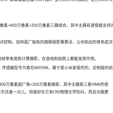
万像素+800万像素+200万像素三摄组合，其中主摄有望搭载支持
度和噪点控制，加持蓝厂独有的旗舰级影像算法，让你拍出的夜色层次
兼顾高帧率电竞和计算摄影，在游戏和拍照上都能发挥作用。
，传感器型号为索尼IMX596，属于是小米家祖传的、定制版的前
800万像素超广角+200万像素微距，其中主摄是三星HM6传感
o的主摄似乎还差一点儿，但是好在它有OIS物理光学防抖，而且光圈更