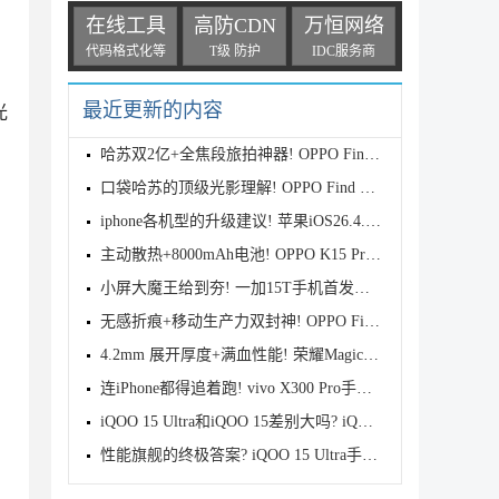
在线工具
高防CDN
万恒网络
代码格式化等
T级 防护
IDC服务商
最近更新的内容
光
哈苏双2亿+全焦段旅拍神器! OPPO Find X9s Pro首发全
口袋哈苏的顶级光影理解! OPPO Find X9 Ultra首发评测
iphone各机型的升级建议! 苹果iOS26.4.1正式版续航测
主动散热+8000mAh电池! OPPO K15 Pro首发评测
小屏大魔王给到夯! 一加15T手机首发测评
无感折痕+移动生产力双封神! OPPO Find N6首发测评
4.2mm 展开厚度+满血性能! 荣耀Magic V6首发测评
连iPhone都得追着跑! vivo X300 Pro手机首发评测
iQOO 15 Ultra和iQOO 15差别大吗? iQOO 15/Ultra区别
性能旗舰的终极答案? iQOO 15 Ultra手机全面评测