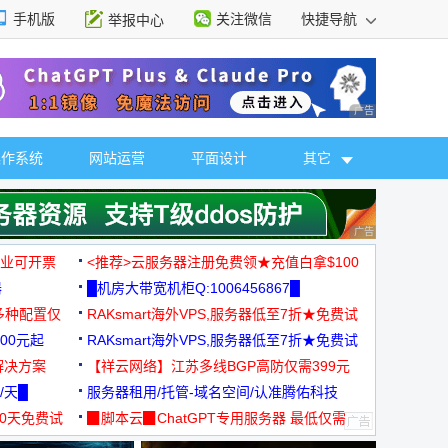
手机版
关注微信
快捷导航
举报中心
性选择
广告 商业广告，理
操作系统
网站运营
平面设计
其它
广告 商业广告，理
，企业可开票
<推荐>云服务器注册免费领★充值白拿$100
器
█机房大带宽机柜Q:1006456867█
多种配置仅
RAKsmart海外VPS,服务器低至7折★免费试
00元起
用★
RAKsmart海外VPS,服务器低至7折★免费试
解决方案
用★
【祥云网络】江苏多线BGP高防仅需399元
/天█
服务器租用/托管-域名空间/认准腾佑科技
30天免费试
▉脚本云▉ChatGPT专用服务器 最低仅需
19元/月