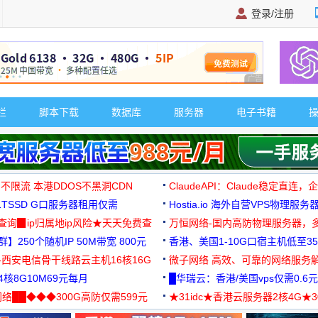
登录/注册
广告 商业广告，理
栏
脚本下载
数据库
服务器
电子书籍
 不限流 本港DDOS不黑洞CDN
ClaudeAPI：Claude稳定直连
G1TSSD G口服务器租用仅需
Hostia.io 海外自营VPS物理服务
可免费测试
址查询▉ip归属地ip风险★天天免费查
万恒网络-国内高防物理服务器，
】250个随机IP 50M带宽 800元
99元/月起
香港、美国1-10G口宿主机低至35
-西安电信骨干线路云主机16核16G
微子网络 高效、可靠的网络服务
核8G10M69元每月
█华瑞云：香港/美国vps仅需0.6元
络██◆◆◆300G高防仅需599元
★31idc★香港云服务器2核4G★
用◆