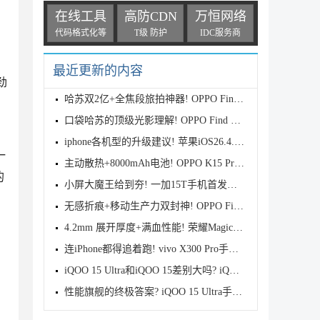
在线工具
高防CDN
万恒网络
代码格式化等
T级 防护
IDC服务商
最近更新的内容
劲
哈苏双2亿+全焦段旅拍神器! OPPO Find X9s Pro首发全
口袋哈苏的顶级光影理解! OPPO Find X9 Ultra首发评测
iphone各机型的升级建议! 苹果iOS26.4.1正式版续航测
一
主动散热+8000mAh电池! OPPO K15 Pro首发评测
的
小屏大魔王给到夯! 一加15T手机首发测评
无感折痕+移动生产力双封神! OPPO Find N6首发测评
4.2mm 展开厚度+满血性能! 荣耀Magic V6首发测评
意
连iPhone都得追着跑! vivo X300 Pro手机首发评测
iQOO 15 Ultra和iQOO 15差别大吗? iQOO 15/Ultra区别
性能旗舰的终极答案? iQOO 15 Ultra手机全面评测