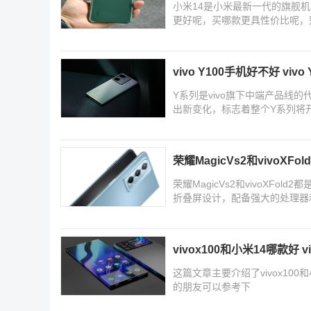
小米14是小米最新一代的旗舰机，
更好呢，买哪款更具性价比呢，
vivo Y100手机好不好 viv
Y系列是vivo旗下中端产品线的
出新变化，标志着整个Y系列将
荣耀MagicVs2和vivoXFo
荣耀MagicVs2和vivoXFo
折叠屏设计，配备强大的处理器和多
叠
vivox100和小米14哪款好 
这篇文章主要介绍了vivox100和
的朋友可以参考下