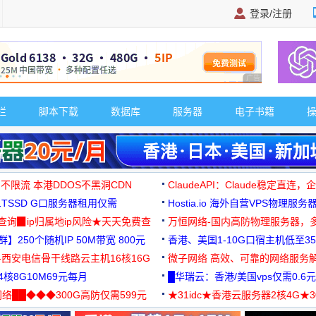
登录/注册
广告 商业广告，理
栏
脚本下载
数据库
服务器
电子书籍
 不限流 本港DDOS不黑洞CDN
ClaudeAPI：Claude稳定直连
G1TSSD G口服务器租用仅需
Hostia.io 海外自营VPS物理服务
可免费测试
址查询▉ip归属地ip风险★天天免费查
万恒网络-国内高防物理服务器，
】250个随机IP 50M带宽 800元
99元/月起
香港、美国1-10G口宿主机低至35
-西安电信骨干线路云主机16核16G
微子网络 高效、可靠的网络服务
核8G10M69元每月
█华瑞云：香港/美国vps仅需0.6元
络██◆◆◆300G高防仅需599元
★31idc★香港云服务器2核4G★
用◆