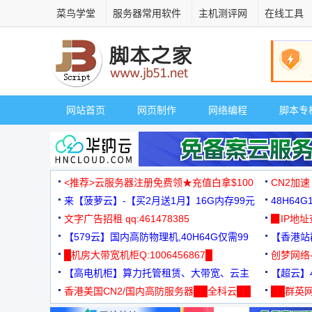
菜鸟学堂
服务器常用软件
主机测评网
在线工具
网站首页
网页制作
网络编程
脚本专
<推荐>云服务器注册免费领★充值白拿$100
CN2加速
来【菠萝云】-【买2月送1月】16G内存99元
48H64
文字广告招租 qq:461478385
3000+
▉IP地
【579云】国内高防物理机,40H64G仅需99
【香港站群
元
█机房大带宽机柜Q:1006456867█
创梦网络
【高电机柜】算力托管租赁、大带宽、云主
88元/月
【超云】4
机
香港美国CN2/国内高防服务器██全科云██
██群英网
◆◆◆