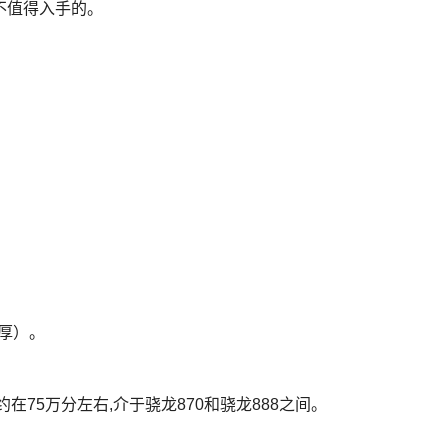
不值得入手的。
（厚）。
在75万分左右,介于骁龙870和骁龙888之间。