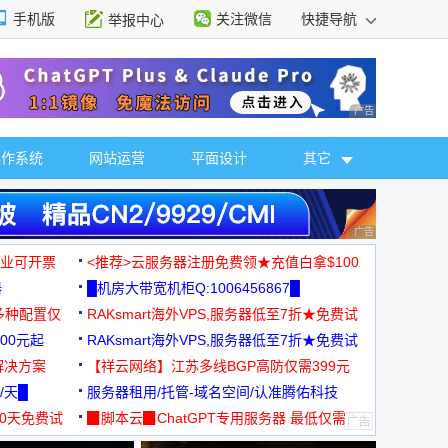
手机版
关注微信
快捷导航
举报中心
性选择
广告 商业广告，理
操作系统
网站运营
平面设计
其它
广告 商业广告，理
，企业可开票
<推荐>云服务器注册免费领★充值白拿$100
器
█机房大带宽机柜Q:1006456867█
多种配置仅
RAKsmart海外VPS,服务器低至7折★免费试
00元起
用★
RAKsmart海外VPS,服务器低至7折★免费试
解决方案
用★
【祥云网络】江苏多线BGP高防仅需399元
/天█
服务器租用/托管-域名空间/认准腾佑科技
30天免费试
▉脚本云▉ChatGPT专用服务器 最低仅需
19元/月