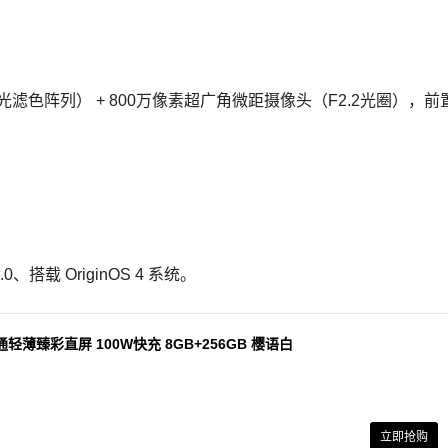
感光滤色阵列） + 800万像素超广角微距摄像头（F2.2光圈），前
。
、搭载 OriginOS 4 系统。
轻薄臻彩直屏 100W快充 8GB+256GB 樱语白
立即抢购