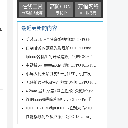
在线工具
高防CDN
万恒网络
代码格式化等
T级 防护
IDC服务商
最近更新的内容
置
哈苏双2亿+全焦段旅拍神器! OPPO Find X9s Pro首发全
口袋哈苏的顶级光影理解! OPPO Find X9 Ultra首发评测
iphone各机型的升级建议! 苹果iOS26.4.1正式版续航测
主动散热+8000mAh电池! OPPO K15 Pro首发评测
小屏大魔王给到夯! 一加15T手机首发测评
无感折痕+移动生产力双封神! OPPO Find N6首发测评
4.2mm 展开厚度+满血性能! 荣耀Magic V6首发测评
连iPhone都得追着跑! vivo X300 Pro手机首发评测
iQOO 15 Ultra和iQOO 15差别大吗? iQOO 15/Ultra区别
性能旗舰的终极答案? iQOO 15 Ultra手机全面评测