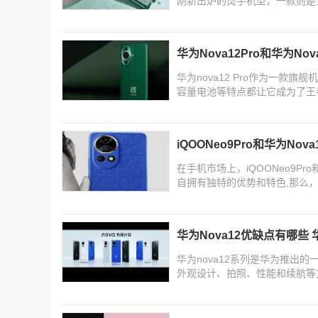
刚新出炉的烫手机型，一款则是上一
Nova11U
华为Nova12Pro和华为Nov
华为nova12 Pro作为一
容量电池等特点都让它成为了王者段位
有何
iQOONeo9Pro和华为Nova
在手机市场上，iQOONeo9Pr
自拥有独特的优势和特色,那么，究
Nova12Pr
华为Nova12优缺点有哪些 
华为nova12系列是华为推出
外观设计、拍照、性能和续航等方
下