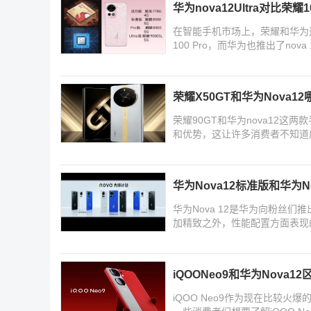
华为nova12Ultra对比荣耀1
在智能手机市场上，荣耀和华为
100 Pro，而华为也推出了nova 1
荣耀X50GT和华为Nova12
荣耀90GT和华为nova12这
和优势，这让许多消费者不知道应
别介绍
华为Nova12标准版和华为
华为Nova 12是华为向粉丝
加精致之外，性能配置方面表现的
有
iQOONeo9和华为Nova1
iQOO Neo9作为现在比较