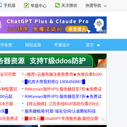
手机版
关注微信
快捷导航
举报中心
性选择
广告 商业广告，理
操作系统
网站运营
平面设计
其它
广告 商业广告，理
，企业可开票
<推荐>云服务器注册免费领★充值白拿$100
器
█机房大带宽机柜Q:1006456867█
多种配置仅
RAKsmart海外VPS,服务器低至7折★免费试
00元起
用★
RAKsmart海外VPS,服务器低至7折★免费试
解决方案
用★
【祥云网络】江苏多线BGP高防仅需399元
/天█
服务器租用/托管-域名空间/认准腾佑科技
30天免费试
▉脚本云▉ChatGPT专用服务器 最低仅需
19元/月