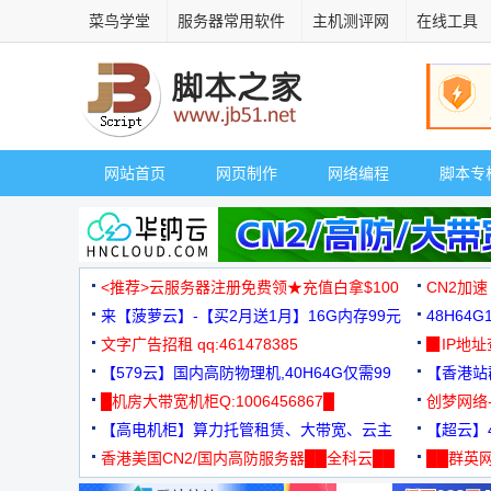
菜鸟学堂
服务器常用软件
主机测评网
在线工具
网站首页
网页制作
网络编程
脚本专
<推荐>云服务器注册免费领★充值白拿$100
CN2加速
来【菠萝云】-【买2月送1月】16G内存99元
48H64
文字广告招租 qq:461478385
3000+
▉IP地
【579云】国内高防物理机,40H64G仅需99
【香港站群
元
█机房大带宽机柜Q:1006456867█
创梦网络
【高电机柜】算力托管租赁、大带宽、云主
88元/月
【超云】4
机
香港美国CN2/国内高防服务器██全科云██
██群英网
◆◆◆