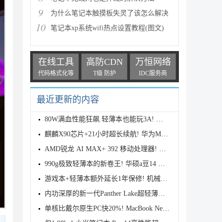
9
为什么笔记本触摸板失灵了该怎么解决
10
笔记本xp系统wifi热点设置教程(图文)
在线工具
高防CDN
万恒网络
代码格式化等
T级 防护
IDC服务商
最近更新的内容
80W满血性能狂飙 轻薄本也能玩3A! 惠普星Book Pro 16
麒麟X90芯片+21小时超长续航! 华为MateBook 14鸿蒙版
AMD锐龙 AI MAX+ 392 移动处理器! 天选Air 2026锐龙AI
990g极致轻薄本的新卷王! 华硕a豆14 Air 2026测评
游戏本+轻薄本额外延长1年保修! 机械革命推出官方延保
内功深厚的新一代Panther Lake超轻薄本! 小米Book Pro
单核比戴尔原生PC快20%! MacBook Neo笔记本确认能跑Wi