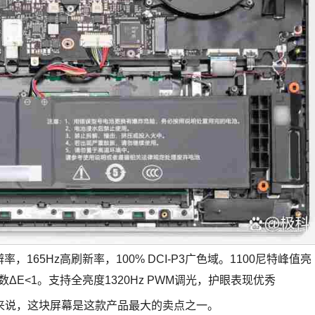
辨率，165Hz高刷新率，100% DCI-P3广色域。1100尼特峰值亮
数ΔE<1。支持全亮度1320Hz PWM调光，护眼表现优秀
来说，这块屏幕是这款产品最大的卖点之一。