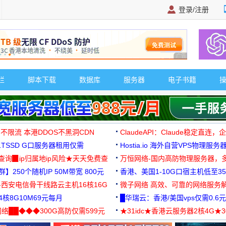
登录/注册
广告 商业广告，理
栏
脚本下载
数据库
服务器
电子书籍
 不限流 本港DDOS不黑洞CDN
ClaudeAPI：Claude稳定直连
G1TSSD G口服务器租用仅需
Hostia.io 海外自营VPS物理服务
可免费测试
址查询▉ip归属地ip风险★天天免费查
万恒网络-国内高防物理服务器，
】250个随机IP 50M带宽 800元
99元/月起
香港、美国1-10G口宿主机低至35
-西安电信骨干线路云主机16核16G
微子网络 高效、可靠的网络服务
核8G10M69元每月
█华瑞云：香港/美国vps仅需0.6元
络██◆◆◆300G高防仅需599元
★31idc★香港云服务器2核4G★
用◆