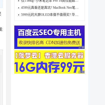
仅1.08kg! 小米笔记本 Pro 14高性能超轻薄本发布 7999
4599元真香还是真坑? MacBook Neo笔记本首发评测
配
5999元的大屏OLED本值不值得买? 华硕无畏Pro16锐龙版2
能
广告 商业广告，理性
广告 商业广告，理性