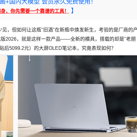
rney绘画+国内大模型 会员永久免费使用！
】
翻身，你先需要一个靠谱的工具！
不少见，但如何让这瓶"旧酒"在新瓶中焕发新生，考验的是厂商的
龙版2026，就是这样一款产品——全新的模具，搭载的却是"老朋
补贴后5099.2元）的大屏OLED笔记本，究竟表现如何？