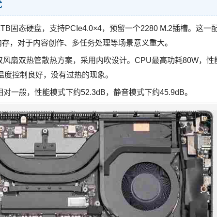
优
；1TB固态硬盘，支持PCIe4.0×4，预留一个2280 M.2插槽。这一
大内存，对于内容创作、多任务处理等场景意义重大。
采用双风扇双热管散热方案，采用内吹设计。CPU最高功耗80W，性
面温度控制良好，没有过热的现象。
般，性能模式下约52.3dB，静音模式下约45.9dB。