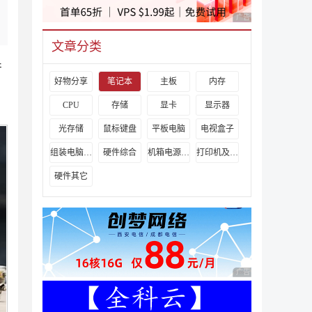
广告 商业广告，理性
文章分类
产
好物分享
笔记本
主板
内存
CPU
存储
显卡
显示器
光存储
鼠标键盘
平板电脑
电视盒子
组装电脑教程
硬件综合
机箱电源及散热器
打印机及其它外设
硬件其它
广告 商业广告，理性