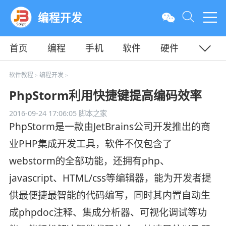
编程开发
首页
编程
手机
软件
硬件
教程
平面
服务器
软件教程
编程开发
>
>
PhpStorm利用快捷键提高编码效率
2016-09-24 17:06:05
脚本之家
PhpStorm是一款由JetBrains公司开发推出的商
业PHP集成开发工具，软件不仅包含了
webstorm的全部功能，还拥有php、
javascript、HTML/css等编辑器，能为开发者提
供最便捷最智能的代码编写，同时其内置自动生
成phpdoc注释、集成分析器、可视化调试等功