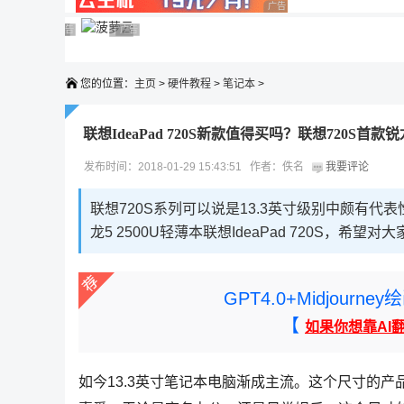
广告 商业广告，理性选择
广告 商业广告，理性选择
广告 商业广告，理性选择
广告 商业广告，理性选择
广告 商业广告，理性选择
广告 商业广告，理性选择
您的位置：
主页
>
硬件教程
>
笔记本
>
联想IdeaPad 720S新款值得买吗？联想720S首款锐
发布时间：2018-01-29 15:43:51 作者：佚名
我要评论
联想720S系列可以说是13.3英寸级别中颇有代
龙5 2500U轻薄本联想IdeaPad 720S，希望对
GPT4.0+Midjou
【
如果你想靠AI
如今13.3英寸笔记本电脑渐成主流。这个尺寸的