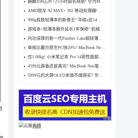
麒麟X90芯片+21小时超长续航! 华为MateBook 14鸿蒙版
AMD锐龙 AI MAX+ 392 移动处理器! 天选Air 2026锐龙AI
990g极致轻薄本的新卷王! 华硕a豆14 Air 2026测评
游戏本+轻薄本额外延长1年保修! 机械革命推出官方延保
内功深厚的新一代Panther Lake超轻薄本! 小米Book Pro
单核比戴尔原生PC快20%! MacBook Neo笔记本确认能跑Wi
仅1.08kg! 小米笔记本 Pro 14高性能超轻薄本发布 7999
4599元真香还是真坑? MacBook Neo笔记本首发评测
5999元的大屏OLED本值不值得买? 华硕无畏Pro16锐龙版2
用
面
广告 商业广告，理性
广告 商业广告，理性选择