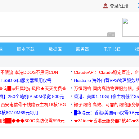
登录/注册
广告 商业广告，理
栏
脚本下载
数据库
服务器
电子书籍
 不限流 本港DDOS不黑洞CDN
ClaudeAPI：Claude稳定直连
G1TSSD G口服务器租用仅需
Hostia.io 海外自营VPS物理服务
可免费测试
址查询▉ip归属地ip风险★天天免费查
万恒网络-国内高防物理服务器，
】250个随机IP 50M带宽 800元
99元/月起
香港、美国1-10G口宿主机低至35
-西安电信骨干线路云主机16核16G
微子网络 高效、可靠的网络服务
核8G10M69元每月
█华瑞云：香港/美国vps仅需0.6元
络██◆◆◆300G高防仅需599元
★31idc★香港云服务器2核4G★
用◆