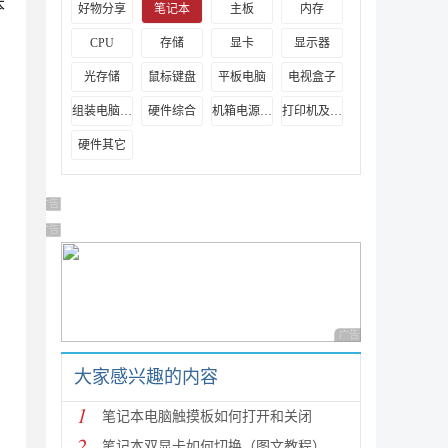
本
好物分享
笔记本
主板
内存
CPU
存储
显卡
显示器
光存储
鼠标键盘
平板电脑
电视盒子
组装电脑教程
硬件综合
机箱电源及散热器
打印机及其它外设
硬件其它
广告 商业广告，理性选择
广告 商业广告，理性选择
广告 商业广告，理性
大家感兴趣的内容
1
笔记本电脑触摸板如何打开和关闭
2
笔记本双显卡如何切换（图文教程）