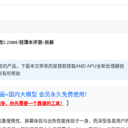
龙5 2500U轻薄本评测+拆解
表性的产品，下面本文带来的是首款搭载AMD APU全新处理器锐
大家有所帮助
rney绘画+国内大模型 会员永久免费使用！
】
翻身，你先需要一个靠谱的工具！
产品集便携性、屏幕体验与出色性能体验于一身，而深受各类用户