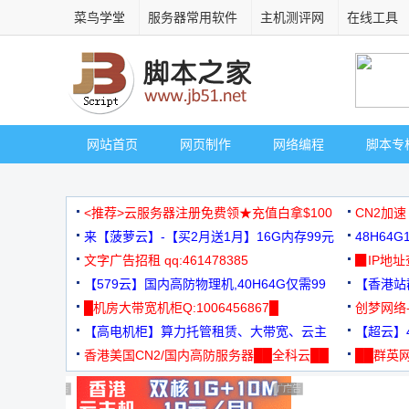
菜鸟学堂
服务器常用软件
主机测评网
在线工具
网站首页
网页制作
网络编程
脚本专
<推荐>云服务器注册免费领★充值白拿$100
CN2加速
来【菠萝云】-【买2月送1月】16G内存99元
48H64
文字广告招租 qq:461478385
3000+
▉IP地
【579云】国内高防物理机,40H64G仅需99
【香港站群
元
█机房大带宽机柜Q:1006456867█
创梦网络
【高电机柜】算力托管租赁、大带宽、云主
88元/月
【超云】4
机
香港美国CN2/国内高防服务器██全科云██
██群英网
◆◆◆
广告 商业广告，理性选择
广告 商业广告，理性选择
广告 商业广告，理性选择
广告 商业广告，理性选择