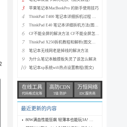
3
苹果笔记本MacBookPro 的新手使用技巧
4
ThinkPad T400 笔记本详细拆机过程 清理风扇(图文教程
5
ThinkPad E40 笔记本详细拆机方法(图文教程)
6
CF不能全屏的解决方法 CF不能全屏怎么办
7
ThinkPad X250拆机教程和解析(图文详解)
，
8
笔记本无线网老是掉线的解决方法
9
为什么笔记本触摸板失灵了该怎么解决
控
10
笔记本xp系统wifi热点设置教程(图文)
在线工具
高防CDN
万恒网络
代码格式化等
T级 防护
IDC服务商
最近更新的内容
80W满血性能狂飙 轻薄本也能玩3A! 惠普星Book Pro 16