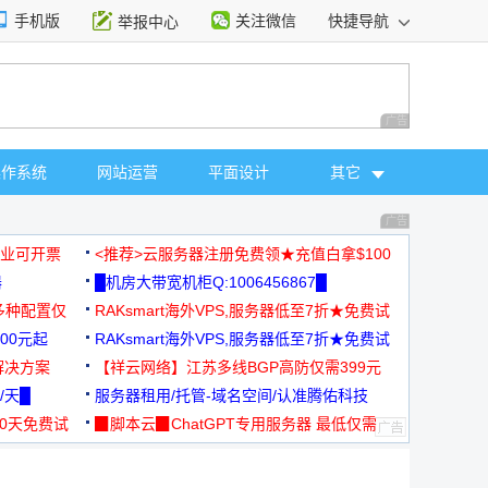
手机版
关注微信
快捷导航
举报中心
性选择
广告 商业广告，理
操作系统
网站运营
平面设计
其它
广告 商业广告，理
，企业可开票
<推荐>云服务器注册免费领★充值白拿$100
器
█机房大带宽机柜Q:1006456867█
多种配置仅
RAKsmart海外VPS,服务器低至7折★免费试
00元起
用★
RAKsmart海外VPS,服务器低至7折★免费试
解决方案
用★
【祥云网络】江苏多线BGP高防仅需399元
/天█
服务器租用/托管-域名空间/认准腾佑科技
30天免费试
▉脚本云▉ChatGPT专用服务器 最低仅需
19元/月