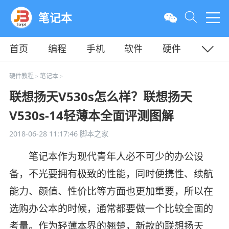
笔记本
首页
编程
手机
软件
硬件
教程
平面
服务器
硬件教程
笔记本
>
>
联想扬天V530s怎么样？联想扬天
V530s-14轻薄本全面评测图解
2018-06-28 11:17:46
脚本之家
笔记本作为现代青年人必不可少的办公设
备，不光要拥有极致的性能，同时便携性、续航
能力、颜值、性价比等方面也更加重要，所以在
选购办公本的时候，通常都要做一个比较全面的
考量。作为轻薄本界的翘楚，新款的联想扬天