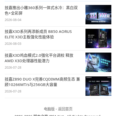
技嘉推出小雕360系列一体式水冷：黑白双
色+全彩屏
2026-08-04
技嘉X3D系列再添新成员 B850 AORUS
ELITE X3D主板强化性能体验
2026-08-03
技嘉X3D鸡血模式2.0强化平台调校 释放
AMD X3D处理器性能潜力
2026-07-28
技嘉Z890 DUO X完善CQDIMM高频生态 兼
顾10266MT/s与256GB大容量
2026-07-28
电脑版
-
返回首页