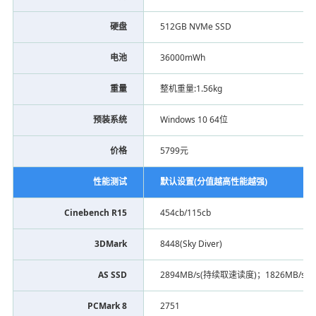
硬盘
512GB NVMe SSD
电池
36000mWh
重量
整机重量:1.56kg
预装系统
Windows 10 64位
价格
5799元
性能测试
默认设置(分值越高性能越强)
Cinebench R15
454cb/115cb
3DMark
8448(Sky Diver)
AS SSD
2894MB/s(持续取速读度)；1826MB/
PCMark 8
2751