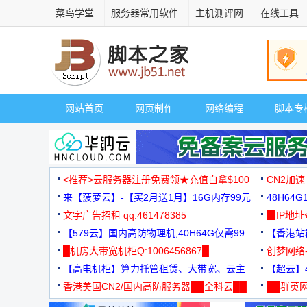
菜鸟学堂
服务器常用软件
主机测评网
在线工具
网站首页
网页制作
网络编程
脚本专
<推荐>云服务器注册免费领★充值白拿$100
CN2加速
来【菠萝云】-【买2月送1月】16G内存99元
48H64
文字广告招租 qq:461478385
3000+
▉IP地
【579云】国内高防物理机,40H64G仅需99
【香港站群
元
█机房大带宽机柜Q:1006456867█
创梦网络
【高电机柜】算力托管租赁、大带宽、云主
88元/月
【超云】4
机
香港美国CN2/国内高防服务器██全科云██
██群英网
◆◆◆