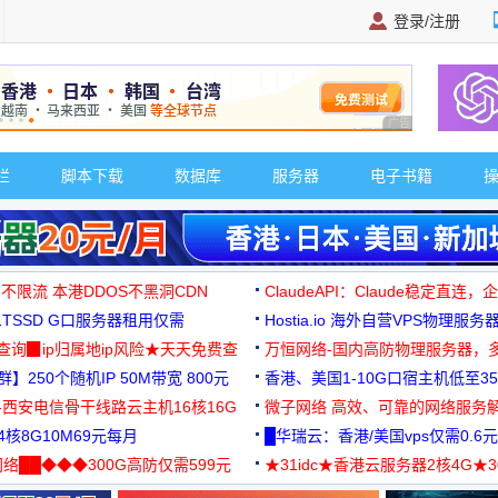
登录/注册
广告 商业广告，理
栏
脚本下载
数据库
服务器
电子书籍
 不限流 本港DDOS不黑洞CDN
ClaudeAPI：Claude稳定直连
G1TSSD G口服务器租用仅需
Hostia.io 海外自营VPS物理服务
可免费测试
址查询▉ip归属地ip风险★天天免费查
万恒网络-国内高防物理服务器，
】250个随机IP 50M带宽 800元
99元/月起
香港、美国1-10G口宿主机低至35
-西安电信骨干线路云主机16核16G
微子网络 高效、可靠的网络服务
核8G10M69元每月
█华瑞云：香港/美国vps仅需0.6元
络██◆◆◆300G高防仅需599元
★31idc★香港云服务器2核4G★
用◆