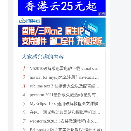
广告 商业广告，理性
广告 商业广告，理性
大家感兴趣的内容
1
VS2010破解版迅雷电驴下载 visual studio2010简体中文
2
navicat for mysql怎么注册？navicat11全系列破解教程
3
sublime text 3 快捷键大全以及配置编译环境
4
pycharm 2021最新永久激活码(绝对有效，可激活至2100
5
MyEclipse 10.x 通用破解教程图文详解(附官方安装包下
6
在PC上测试移动端网站和模拟手机浏览器的5大方法
7
webstorm2020.3.3安装激活教程(永久破解激活 有效期至
8
Eclipse中文版之完美汉化教程(详细图解)