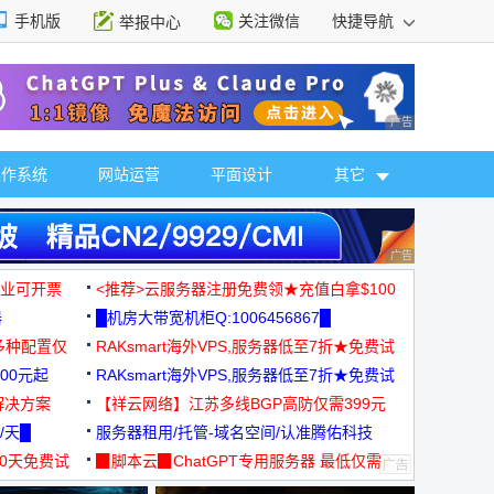
手机版
关注微信
快捷导航
举报中心
性选择
广告 商业广告，理
操作系统
网站运营
平面设计
其它
广告 商业广告，理
，企业可开票
<推荐>云服务器注册免费领★充值白拿$100
器
█机房大带宽机柜Q:1006456867█
多种配置仅
RAKsmart海外VPS,服务器低至7折★免费试
00元起
用★
RAKsmart海外VPS,服务器低至7折★免费试
解决方案
用★
【祥云网络】江苏多线BGP高防仅需399元
/天█
服务器租用/托管-域名空间/认准腾佑科技
30天免费试
▉脚本云▉ChatGPT专用服务器 最低仅需
19元/月