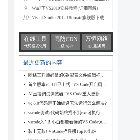
9
Win7下VS2010安装教程(详细图解)
10
Visual Studio 2012 Ultimate旗舰版下载地址与序列号
在线工具
高防CDN
万恒网络
代码格式化等
T级 防护
IDC服务商
最近更新的内容
网络工程师必备的6款配置文件编辑神器:替代Notepad++!
首个版本v1.111已上线! VS Code开启周更狂飙模式
AI直接调试浏览器! VS Code重大更新发布
vc 6.0代码是正确编译无法运行怎么解决?
vscode调试c代码始终找不到exe可执行文件的详细及解决
vscode入门! 小白都能看懂的VS Code保姆级级使用教程
装上无敌! VSCode插件榜Top10出炉