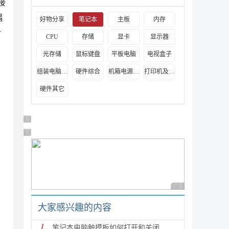
接
偶
好物分享
笔记本
主板
内存
对
CPU
存储
显卡
显示器
光存储
鼠标键盘
平板电脑
电视盒子
组装电脑教程
硬件综合
机箱电源及散热器
打印机及其它外设
硬件其它
广告 商业广告，理性选择
广告 商业广告，理性选择
广告 商业广告，理性
大家感兴趣的内容
1
笔记本电脑触摸板如何打开和关闭