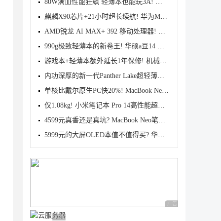
80W满血性能狂飙 轻薄本也能玩3A! 惠普星Book Pro 16
麒麟X90芯片+21小时超长续航! 华为MateBook 14鸿蒙版
AMD锐龙 AI MAX+ 392 移动处理器! 天选Air 2026锐龙AI
990g极致轻薄本的新卷王! 华硕a豆14 Air 2026测评
游戏本+轻薄本额外延长1年保修! 机械革命推出官方延保
内功深厚的新一代Panther Lake超轻薄本! 小米Book Pro
单核比戴尔原生PC快20%! MacBook Neo笔记本确认能跑Wi
仅1.08kg! 小米笔记本 Pro 14高性能超轻薄本发布 7999
4599元真香还是真坑? MacBook Neo笔记本首发评测
5999元的大屏OLED本值不值得买? 华硕无畏Pro16锐龙版2
广告 商业广告，理性
广告 商业广告，理性选择