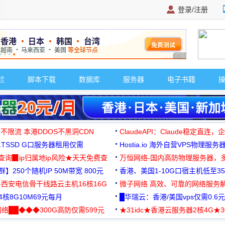
登录/注册
广告 商业广告，理
栏
脚本下载
数据库
服务器
电子书籍
 不限流 本港DDOS不黑洞CDN
ClaudeAPI：Claude稳定直连
G1TSSD G口服务器租用仅需
Hostia.io 海外自营VPS物理服务
可免费测试
址查询▉ip归属地ip风险★天天免费查
万恒网络-国内高防物理服务器，
】250个随机IP 50M带宽 800元
99元/月起
香港、美国1-10G口宿主机低至35
-西安电信骨干线路云主机16核16G
微子网络 高效、可靠的网络服务
核8G10M69元每月
█华瑞云：香港/美国vps仅需0.6元
络██◆◆◆300G高防仅需599元
★31idc★香港云服务器2核4G★
用◆