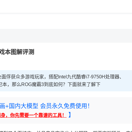
，理性选择
游戏本图解评测
俘获众多游戏玩家，搭配Intel九代酷睿i7-9750H处理器、
宜的笔记本，那么ROG魔霸3到底如何？下面就来了解下
rney绘画+国内大模型 会员永久免费使用！
】
翻身，你先需要一个靠谱的工具！