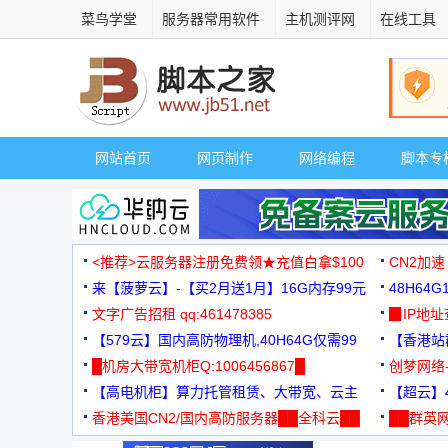
菜鸟学堂
服务器常用软件
主机测评网
在线工具
网站首页
网页制作
网络编程
脚本专
<推荐>云服务器注册免费领★充值白拿$100
CN2加速
来【菠萝云】-【买2月送1月】16G内存99元
48H64
文字广告招租 qq:461478385
3000+
▉IP地
【579云】国内高防物理机,40H64G仅需99
【香港站群
元
█机房大带宽机柜Q:1006456867█
创梦网络
【高电机柜】算力托管租赁、大带宽、云主
88元/月
【超云】4
机
香港美国CN2/国内高防服务器██全科云██
██群英网
◆◆◆