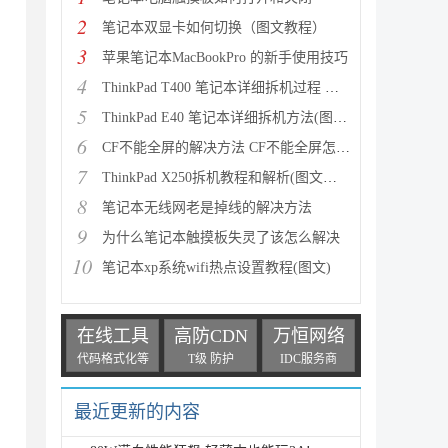
2
笔记本双显卡如何切换（图文教程）
3
苹果笔记本MacBookPro 的新手使用技巧
4
ThinkPad T400 笔记本详细拆机过程 清理风扇(图文教程
5
ThinkPad E40 笔记本详细拆机方法(图文教程)
6
CF不能全屏的解决方法 CF不能全屏怎么办
7
ThinkPad X250拆机教程和解析(图文详解)
8
笔记本无线网老是掉线的解决方法
9
为什么笔记本触摸板失灵了该怎么解决
10
笔记本xp系统wifi热点设置教程(图文)
在线工具
高防CDN
万恒网络
代码格式化等
T级 防护
IDC服务商
最近更新的内容