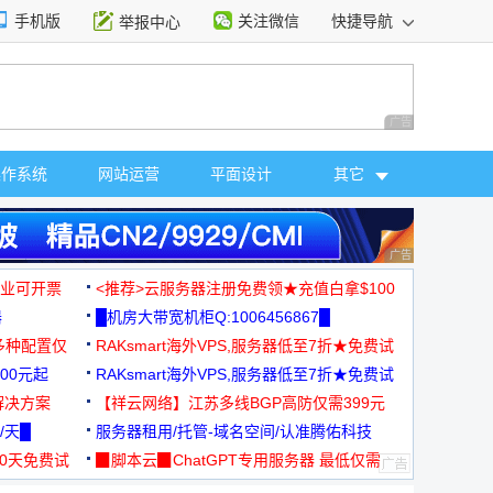
手机版
关注微信
快捷导航
举报中心
性选择
广告 商业广告，理
操作系统
网站运营
平面设计
其它
广告 商业广告，理
，企业可开票
<推荐>云服务器注册免费领★充值白拿$100
器
█机房大带宽机柜Q:1006456867█
多种配置仅
RAKsmart海外VPS,服务器低至7折★免费试
00元起
用★
RAKsmart海外VPS,服务器低至7折★免费试
解决方案
用★
【祥云网络】江苏多线BGP高防仅需399元
/天█
服务器租用/托管-域名空间/认准腾佑科技
30天免费试
▉脚本云▉ChatGPT专用服务器 最低仅需
19元/月