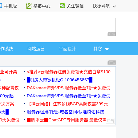
手机版
关注微信
快捷导航
举报中心
性选择
广告 商业广告，理
操作系统
网站运营
平面设计
其它
广告 商业广告，理
，企业可开票
<推荐>云服务器注册免费领★充值白拿$100
器
█机房大带宽机柜Q:1006456867█
多种配置仅
RAKsmart海外VPS,服务器低至7折★免费试
00元起
用★
RAKsmart海外VPS,服务器低至7折★免费试
解决方案
用★
【祥云网络】江苏多线BGP高防仅需399元
/天█
服务器租用/托管-域名空间/认准腾佑科技
30天免费试
▉脚本云▉ChatGPT专用服务器 最低仅需
19元/月