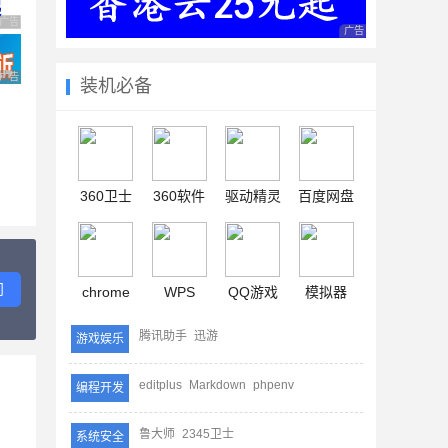
广告 商业广告，理性选择
广告 商业广告，理性
广告 商业广告，理性选择
装机必备
360卫士
360软件
驱动精灵
百度网盘
问
chrome
WPS
QQ游戏
模拟器
腾讯助手
迅游
游戏娱乐
editplus
Markdown
phpenv
编程开发
鲁大师
2345卫士
系统安全