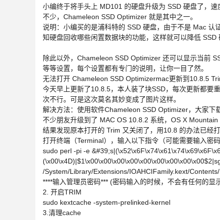
小编终于将手头上 MD101 的硬盘升级为 SSD 硬盘了
不少，Chameleon SSD Optimizer 就是其中之一。
说明：小编买的是浦科特的 SSD 硬盘，由于不是 Mac 认证
知硬盘回收哪些闲置数据块的功能，这样就可以降低 SSD
除此以外，Chameleon SSD Optimizer 还可以显
等等设置，每个设置都有专门的说明，让你一目了然。
无法打开 Chameleon SSD Optimizermac更新到10.8.5 Tr
今天早上更新了10.8.5，本人装了块SSD，每次更新都
次不行。可是这次莫名其妙变成了图片这样。
解决方法：使用软件Chameleon SSD Optimizer，
不少朋友升级到了 MAC OS 10.8.2 系统，OS X Mountain L
结果发现原本打开的 Trim 又关闭了，用10.8 的办法
打开终端（Terminal），输入以下指令（可能需要输入密
sudo perl -pi -e &#39;s|(\x52\x6F\x74\x61\x74\x69\x6F\x
(\x00\x4D)|$1\x00\x00\x00\x00\x00\x00\x00\x00\x00$2|s
/System/Library/Extensions/IOAHCIFamily.kext/Content
****输入管理员密码*** (密码输入的时候，不会有任何的
2. 开启TRIM
sudo kextcache -system-prelinked-kernel
3.清理cache