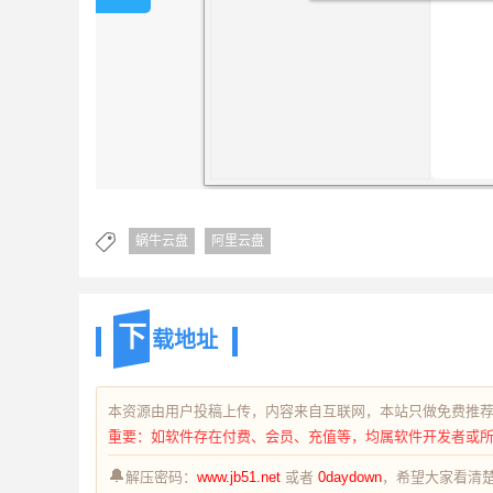
蜗牛云盘
阿里云盘
下
载地址
本资源由用户投稿上传，内容来自互联网，本站只做免费推
重要：如软件存在付费、会员、充值等，均属软件开发者或
🔔
解压密码：
www.jb51.net
或者
0daydown
，希望大家看清楚