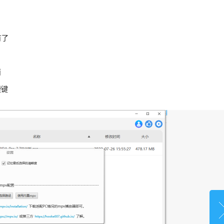
有了
面
捷键