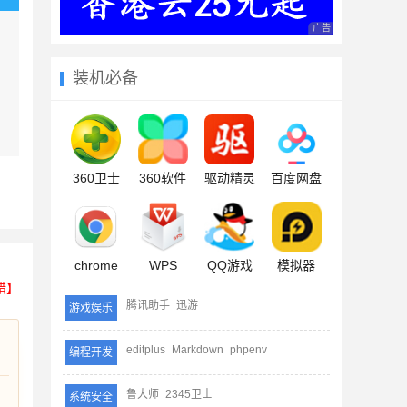
广告 商业广告，理性
装机必备
360卫士
360软件
驱动精灵
百度网盘
chrome
WPS
QQ游戏
模拟器
错】
腾讯助手
迅游
游戏娱乐
editplus
Markdown
phpenv
编程开发
鲁大师
2345卫士
系统安全