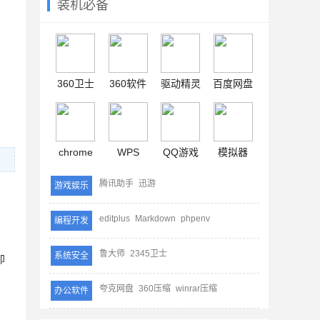
装机必备
360卫士
360软件
驱动精灵
百度网盘
chrome
WPS
QQ游戏
模拟器
腾讯助手
迅游
游戏娱乐
editplus
Markdown
phpenv
编程开发
鲁大师
2345卫士
系统安全
即
夸克网盘
360压缩
winrar压缩
办公软件