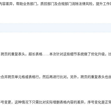
内容差异，帮助业务部门，质控部门及合规部门消除法律风险，提升工作
、跨页的重复表头，超长表格……本次针对这些细节系统做了优化升级，
会合并跨页单元格或表格行，然后再进行比对。另外，跨页的重复表头也
序号变更，这种情况下只需比对实际增删表格内容的差异，序号变化是正