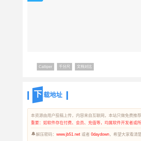
Calliper
千分尺
文档对比
下
载地址
本资源由用户投稿上传，内容来自互联网，本站只做免费推
重要：如软件存在付费、会员、充值等，均属软件开发者或
🔔
解压密码：
www.jb51.net
或者
0daydown
，希望大家看清楚