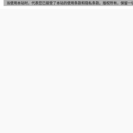
当使用本站时，代表您已接受了本站的
使用条款
和
隐私条款
。版权所有，保留一