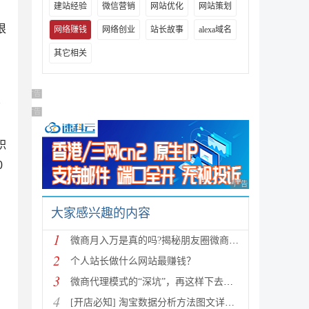
建站经验
微信营销
网站优化
网站策划
很
网络赚钱
网络创业
站长故事
alexa域名
其它相关
广告 商业广告，理性选择
交
广告 商业广告，理性选择
职
0
广告 商业广告，理性
大家感兴趣的内容
1
微商月入万是真的吗?揭秘朋友圈微商是如何月入上万的
2
个人站长做什么网站最赚钱？
3
微商代理模式的“深坑”，再这样下去都得死！
4
[开店必知] 淘宝数据分析方法图文详细讲解