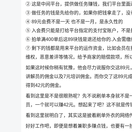
② 这是中间平台，提供做任务赚钱，我们平台里
③ 做任务的钱是先给你的，如果你把钱拿走了，没
④ 89元会费不是一天 也不是一月，是永久性的
⑤ 入会费只能是打给平台指定的支付宝账户，不是
⑥ 拍单满400单后这89块钱是退还给你的.入会需
⑦ 剩下的钱都是用来平台的运作资金，比如会员在
维权，恶意差评等情况，给予商家的赔偿款项，所
如果这时候你稍有犹豫，他会尽力说服你交这89元，
讲解员的佣金以及7元培训佣金。而你交了这89元
得到42元的佣金。
看到这里是不是很眼熟呢？先不说刷单本身就不是
员，一个就可以赚42元。想起来了吧？这不就是传
看到这里就明白了，其实这是披着刷单外衣的网络
好好工作吧，即便是想着兼职多赚点钱，也要有一