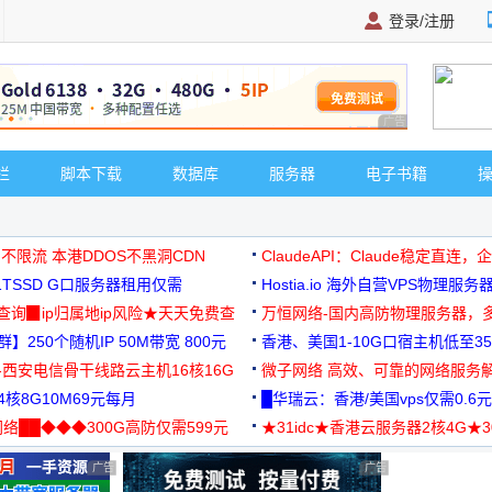
登录/注册
广告 商业广告，理
栏
脚本下载
数据库
服务器
电子书籍
 不限流 本港DDOS不黑洞CDN
ClaudeAPI：Claude稳定直连
G1TSSD G口服务器租用仅需
Hostia.io 海外自营VPS物理服务
可免费测试
址查询▉ip归属地ip风险★天天免费查
万恒网络-国内高防物理服务器，
】250个随机IP 50M带宽 800元
99元/月起
香港、美国1-10G口宿主机低至35
-西安电信骨干线路云主机16核16G
微子网络 高效、可靠的网络服务
核8G10M69元每月
█华瑞云：香港/美国vps仅需0.6元
络██◆◆◆300G高防仅需599元
★31idc★香港云服务器2核4G★
用◆
广告 商业广告，理性选择
广告 商业广告，理性选