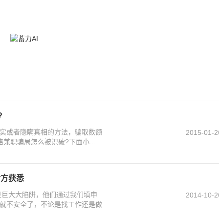
?
实或者隐瞒真相的方法，骗取数额
2015-01-2
络兼职骗局怎么被识破?下面小编
对方获悉
是巨大大陷阱，他们通过我们填申
2014-10-2
就不安全了，不论是找工作还是做