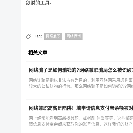
敛财的工具。
Tag：
网络兼职
网络传销
相关文章
网络骗子是如何骗钱的?网络兼职骗局怎么被识破
网络诈骗是指以非法占有为目的，利用互联网采用虚构事
较大的公私财物的行为。那么网络骗子是如何骗钱的?网
就
网络兼职高薪是陷阱！填申请信息支付宝余额被
网上经常能看到高新找兼职，或者刷 信誉等等，这些都
请信息支付宝余额来获取你的账号信息，这样我们的财产