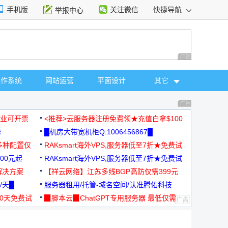
手机版
关注微信
快捷导航
举报中心
性选择
广告 商业广告，理
操作系统
网站运营
平面设计
其它
广告 商业广告，理
，企业可开票
<推荐>云服务器注册免费领★充值白拿$100
器
█机房大带宽机柜Q:1006456867█
多种配置仅
RAKsmart海外VPS,服务器低至7折★免费试
00元起
用★
RAKsmart海外VPS,服务器低至7折★免费试
解决方案
用★
【祥云网络】江苏多线BGP高防仅需399元
/天█
服务器租用/托管-域名空间/认准腾佑科技
30天免费试
▉脚本云▉ChatGPT专用服务器 最低仅需
19元/月
择