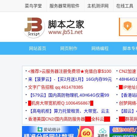
菜鸟学堂
服务器常用软件
主机测评网
在线工具
网站首页
网页制作
网络编程
脚本专
<推荐>云服务器注册免费领★充值白拿$100
CN2加速
来【菠萝云】-【买2月送1月】16G内存99元
48H64
文字广告招租 qq:461478385
3000+
▉IP地
【579云】国内高防物理机,40H64G仅需99
【香港站群
元
█机房大带宽机柜Q:1006456867█
创梦网络
【高电机柜】算力托管租赁、大带宽、云主
88元/月
【超云】4
机
香港美国CN2/国内高防服务器██全科云██
██群英网
◆◆◆