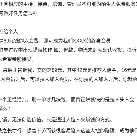
面还有相应的主持，接待，培训，管理员不可能为陌生人免费服务
有做好任务怎么办
打给个人
缴纳89元钱的入会费，即可成为我们XXXX的终身会员，
拍单过程中出现错误操作 如：退款，物流未到就确认收货，投诉
以希望亲能接受。
最后才告诉我，交的这89元，其中42元是推荐人佣金，16元是
成为会员之后，可以拉人加入会员，在你拉的人加入之后，你就
一个正经活儿，刷一单才几块钱，而真正赚钱快的是拉人头入会
销么？
传销，无法创造价值，只是通过人拉人来赚钱的方式。
技之长才行，想着不劳而获很容易陷入这些人挖的陷阱，成为他