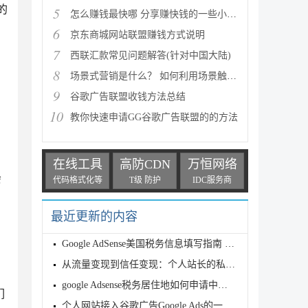
的
5
怎么赚钱最快哪 分享赚快钱的一些小方法
6
京东商城网站联盟赚钱方式说明
7
西联汇款常见问题解答(针对中国大陆)
8
场景式营销是什么？ 如何利用场景触发消费者购物欲
9
谷歌广告联盟收钱方法总结
10
教你快速申请GG谷歌广告联盟的的方法
在线工具
高防CDN
万恒网络
会
代码格式化等
T级 防护
IDC服务商
最近更新的内容
Google AdSense美国税务信息填写指南 W-8BEN表单如何
从流量变现到信任变现：个人站长的私域运营方法论
google Adsense税务居住地如何申请中国税收居民身份证
们
个人网站接入谷歌广告Google Ads的一点心得