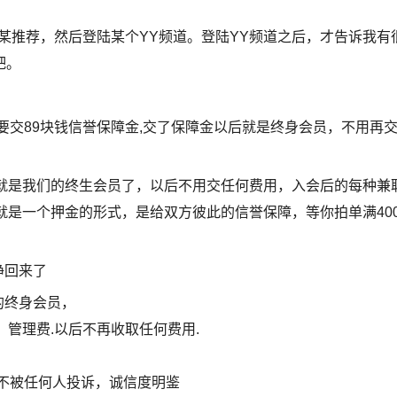
某推荐，然后登陆某个YY频道。登陆YY频道之后，才告诉我有
吧。
要交89块钱信誉保障金,交了保障金以后就是终身会员，不用再
你就是我们的终生会员了，以后不用交任何费用，入会后的每种兼
就是一个押金的形式，是给双方彼此的信誉保障，等你拍单满40
挣回来了
的终身会员，
管理费.以后不再收取任何费用.
不被任何人投诉，诚信度明鉴