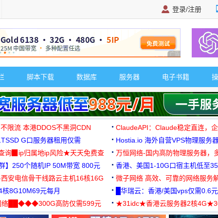
登录/注册
广告 商业广告，理
栏
脚本下载
数据库
服务器
电子书籍
 不限流 本港DDOS不黑洞CDN
ClaudeAPI：Claude稳定直连
G1TSSD G口服务器租用仅需
Hostia.io 海外自营VPS物理服务
可免费测试
址查询▉ip归属地ip风险★天天免费查
万恒网络-国内高防物理服务器，
】250个随机IP 50M带宽 800元
99元/月起
香港、美国1-10G口宿主机低至35
-西安电信骨干线路云主机16核16G
微子网络 高效、可靠的网络服务
核8G10M69元每月
█华瑞云：香港/美国vps仅需0.6元
络██◆◆◆300G高防仅需599元
★31idc★香港云服务器2核4G★
用◆