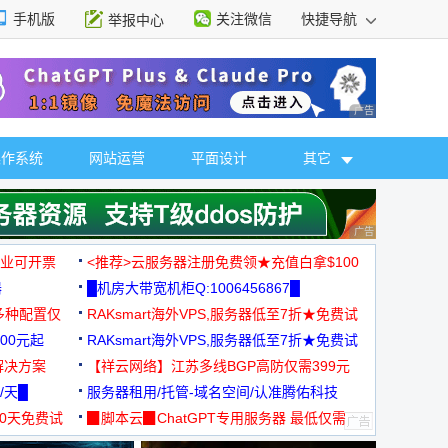
手机版
关注微信
快捷导航
举报中心
性选择
广告 商业广告，理
操作系统
网站运营
平面设计
其它
广告 商业广告，理
，企业可开票
<推荐>云服务器注册免费领★充值白拿$100
器
█机房大带宽机柜Q:1006456867█
多种配置仅
RAKsmart海外VPS,服务器低至7折★免费试
00元起
用★
RAKsmart海外VPS,服务器低至7折★免费试
解决方案
用★
【祥云网络】江苏多线BGP高防仅需399元
/天█
服务器租用/托管-域名空间/认准腾佑科技
30天免费试
▉脚本云▉ChatGPT专用服务器 最低仅需
19元/月