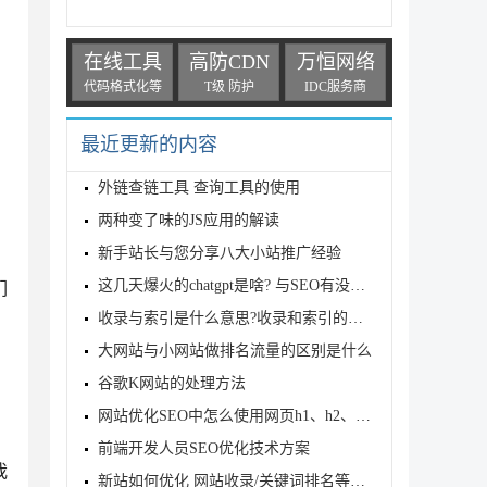
。
在线工具
高防CDN
万恒网络
代码格式化等
T级 防护
IDC服务商
最近更新的内容
外链查链工具 查询工具的使用
两种变了味的JS应用的解读
新手站长与您分享八大小站推广经验
这几天爆火的chatgpt是啥? 与SEO有没有关系? 速看
们
收录与索引是什么意思?收录和索引的区别是什么?
大网站与小网站做排名流量的区别是什么
、
谷歌K网站的处理方法
网站优化SEO中怎么使用网页h1、h2、h3和strong标签
前端开发人员SEO优化技术方案
我
新站如何优化 网站收录/关键词排名等问题解答