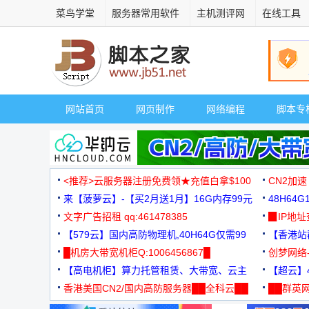
菜鸟学堂
服务器常用软件
主机测评网
在线工具
网站首页
网页制作
网络编程
脚本专
<推荐>云服务器注册免费领★充值白拿$100
CN2加速
来【菠萝云】-【买2月送1月】16G内存99元
48H64
文字广告招租 qq:461478385
3000+
▉IP地
【579云】国内高防物理机,40H64G仅需99
【香港站群
元
█机房大带宽机柜Q:1006456867█
创梦网络
【高电机柜】算力托管租赁、大带宽、云主
88元/月
【超云】4
机
香港美国CN2/国内高防服务器██全科云██
██群英网
◆◆◆