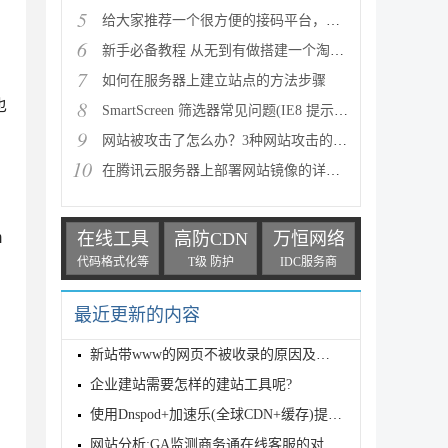
5
给大家推荐一个很方便的接码平台，一码验证码平台
6
新手必备教程 从无到有做搭建一个淘宝客网站的过程
7
如何在服务器上建立站点的方法步骤
8
也
SmartScreen 筛选器常见问题(IE8 提示此为已报告的不
9
网站被攻击了怎么办？3种网站攻击的解决办法
10
在腾讯云服务器上部署网站镜像的详细教程
在线工具
高防CDN
万恒网络
m
代码格式化等
T级 防护
IDC服务商
最近更新的内容
新站带www的网页不被收录的原因及解决方法
企业建站需要怎样的建站工具呢?
使用Dnspod+加速乐(全球CDN+缓存)提高网站访问速度
网站分析:GA监测商务通在线客服的对话数