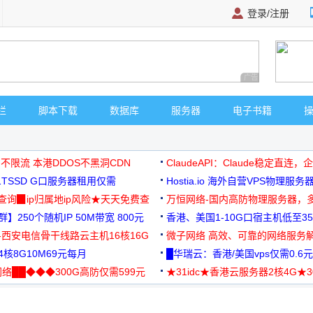
登录/注册
广告 商业广告，理
栏
脚本下载
数据库
服务器
电子书籍
 不限流 本港DDOS不黑洞CDN
ClaudeAPI：Claude稳定直连
G1TSSD G口服务器租用仅需
Hostia.io 海外自营VPS物理服务
可免费测试
址查询▉ip归属地ip风险★天天免费查
万恒网络-国内高防物理服务器，
】250个随机IP 50M带宽 800元
99元/月起
香港、美国1-10G口宿主机低至35
-西安电信骨干线路云主机16核16G
微子网络 高效、可靠的网络服务
核8G10M69元每月
█华瑞云：香港/美国vps仅需0.6元
络██◆◆◆300G高防仅需599元
★31idc★香港云服务器2核4G★
用◆