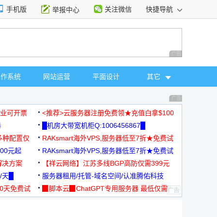
手机版
关注微信
快捷导航
举报中心
性选择
广告 商业广告，理
操作系统
网站运营
平面设计
其它
广告 商业广告，理
，企业可开票
<推荐>云服务器注册免费领★充值白拿$100
器
█机房大带宽机柜Q:1006456867█
多种配置仅
RAKsmart海外VPS,服务器低至7折★免费试
00元起
用★
RAKsmart海外VPS,服务器低至7折★免费试
解决方案
用★
【祥云网络】江苏多线BGP高防仅需399元
/天█
服务器租用/托管-域名空间/认准腾佑科技
30天免费试
▉脚本云▉ChatGPT专用服务器 最低仅需
19元/月