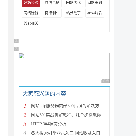
建站经验
微信营销
网站优化
网站策划
网络赚钱
网络创业
站长故事
alexa域名
其它相关
广告 商业广告，理性选择
广告 商业广告，理性选择
广告 商业广告，理性
大家感兴趣的内容
1
网站http服务器内部500错误的解决方法 [图文]
2
网站301实战讲解教程、几个步骤教你正确转移权重！
，
3
HTTP 304状态分析
4
各大搜索引擎登录入口,网站收录入口