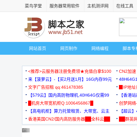
菜鸟学堂
服务器常用软件
主机测评网
在线工具
网站首页
网页制作
网络编程
脚本专
<推荐>云服务器注册免费领★充值白拿$100
CN2加速
来【菠萝云】-【买2月送1月】16G内存99元
48H64
文字广告招租 qq:461478385
3000+
▉IP地
【579云】国内高防物理机,40H64G仅需99
【香港站群
元
█机房大带宽机柜Q:1006456867█
创梦网络
【高电机柜】算力托管租赁、大带宽、云主
88元/月
【超云】4
机
香港美国CN2/国内高防服务器██全科云██
██群英网
◆◆◆
广告 商业广告，理性选择
广告 商业广告，理性选择
广告 商业广告，理性选择
广告 商业广告，理性选择
广告 商业广告，理性选择