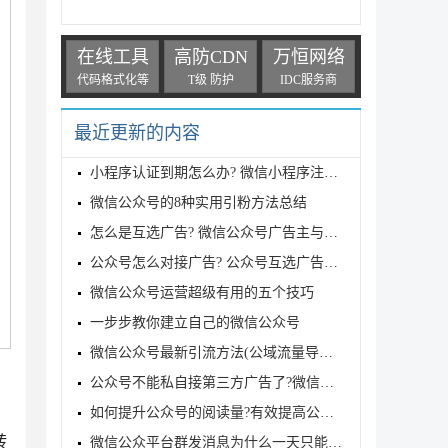
在线工具
高防CDN
万恒网络
代码格式化等
T级 防护
IDC服务商
最近更新的内容
小程序认证到期怎么办? 微信小程序注册认证和备案全流
微信公众号的8种实用引粉方法总结
怎么是互选广告? 微信公众号广告主与流量主怎互选流程
公众号怎么对接广告? 公众号互选广告操作流程指南(附
微信公众号运营超级有用的五个技巧
一步步教你建立自己的微信公众号
微信公众号最新引流方法(公域流量导私域流量)
公众号不能私自接第三方广告了?微信发布重磅新规
如何提升公众号的阅读量?有效提高公众号文章阅读量的
转
微信公众平台群发消息为什么一天只能发一条呢