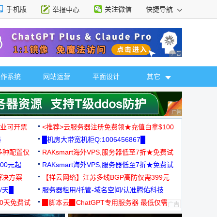
手机版
关注微信
快捷导航
举报中心
性选择
广告 商业广告，理
操作系统
网站运营
平面设计
其它
广告 商业广告，理
，企业可开票
<推荐>云服务器注册免费领★充值白拿$100
器
█机房大带宽机柜Q:1006456867█
多种配置仅
RAKsmart海外VPS,服务器低至7折★免费试
00元起
用★
RAKsmart海外VPS,服务器低至7折★免费试
解决方案
用★
【祥云网络】江苏多线BGP高防仅需399元
/天█
服务器租用/托管-域名空间/认准腾佑科技
30天免费试
▉脚本云▉ChatGPT专用服务器 最低仅需
19元/月