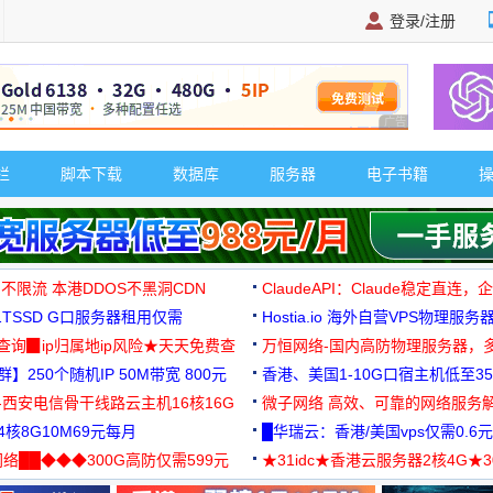
登录/注册
广告 商业广告，理
栏
脚本下载
数据库
服务器
电子书籍
 不限流 本港DDOS不黑洞CDN
ClaudeAPI：Claude稳定直连
G1TSSD G口服务器租用仅需
Hostia.io 海外自营VPS物理服务
可免费测试
址查询▉ip归属地ip风险★天天免费查
万恒网络-国内高防物理服务器，
】250个随机IP 50M带宽 800元
99元/月起
香港、美国1-10G口宿主机低至35
-西安电信骨干线路云主机16核16G
微子网络 高效、可靠的网络服务
核8G10M69元每月
█华瑞云：香港/美国vps仅需0.6元
络██◆◆◆300G高防仅需599元
★31idc★香港云服务器2核4G★
用◆