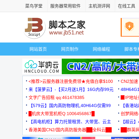
菜鸟学堂
服务器常用软件
主机测评网
在线工具
网站首页
网页制作
网络编程
脚本专
<推荐>云服务器注册免费领★充值白拿$100
CN2加速
来【菠萝云】-【买2月送1月】16G内存99元
48H64
文字广告招租 qq:461478385
3000+
▉IP地
【579云】国内高防物理机,40H64G仅需99
【香港站群
元
█机房大带宽机柜Q:1006456867█
创梦网络
【高电机柜】算力托管租赁、大带宽、云主
88元/月
【超云】4
机
香港美国CN2/国内高防服务器██全科云██
██群英网
◆◆◆