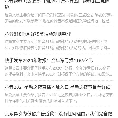
看吧
抖音视频怎么上热门?如何打造抖音热门视频的三点经
验
这篇文章主要介绍了如何打造抖音热门视频的三点经验的相关资料,
需要的朋友可以参考下,现在的抖音不仅是网红的粉丝阵地，也是商
家、企业吸引流量的阵地，任何一个好的产品，都有机会在抖音上
成为网红。
抖音818新潮好物节活动规则整理
这篇文章主要介绍了抖音818新潮好物节活动规则整理的相关资
料，如果你准备参考抖音818新潮好物节活动的话，可以参考阅读
这篇文章。
快手发布2020年财报：全年净亏损1166亿元
这篇文章主要介绍了快手发布2020年财报：全年净亏损1166亿元
的相关资料，文中对快手2020年财报做了全方位的解读，如果你有
兴趣的话，可以参考下这篇文章。
抖音2021星动之夜直播地址入口 星动之夜节目单详细
这篇文章主要介绍了抖音2021星动之夜直播地址入口，星动之夜节
目单详细的相关资料,需要的朋友可以参考下。
京东再次为低俗广告道歉：没有任何理由，我们完全做