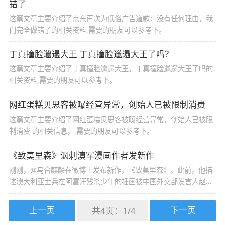
错了
这篇文章主要介绍了京东再次为低俗广告道歉：没有任何理由，我
们完全做错了的相关资料,需要的朋友可以参考下。
丁真撞脸邋遢大王 丁真撞脸邋遢大王了吗？
这篇文章主要介绍了丁真撞脸邋遢大王，丁真撞脸邋遢大王了吗的
相关资料,需要的朋友可以参考下。
网红蛋糕贝思客被曝经营异常，创始人已被限制消费
这篇文章主要介绍了网红蛋糕贝思客被曝经营异常，创始人已被限
制消费 的相关信息，,需要的朋友可以参考下。
《致莫里森》讽刺澳军漫画作者发新作
刚刚，@乌合麒麟在微博上发布新作，《致莫里森》。此前，他描
述澳大利亚士兵在阿富汗残杀少年的插画被中国外交部发言人赵立
坚推特转发，引发澳大利亚总理莫里森“强烈不满”。
上一页
下一页
共4页：
1
/
4