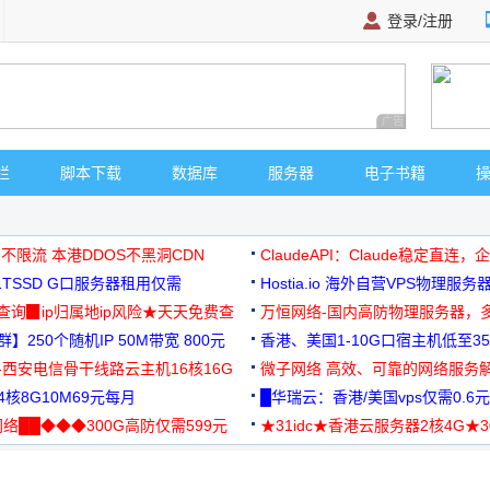
登录/注册
广告 商业广告，理
栏
脚本下载
数据库
服务器
电子书籍
 不限流 本港DDOS不黑洞CDN
ClaudeAPI：Claude稳定直连
G1TSSD G口服务器租用仅需
Hostia.io 海外自营VPS物理服务
可免费测试
址查询▉ip归属地ip风险★天天免费查
万恒网络-国内高防物理服务器，
】250个随机IP 50M带宽 800元
99元/月起
香港、美国1-10G口宿主机低至35
-西安电信骨干线路云主机16核16G
微子网络 高效、可靠的网络服务
核8G10M69元每月
█华瑞云：香港/美国vps仅需0.6元
络██◆◆◆300G高防仅需599元
★31idc★香港云服务器2核4G★
用◆