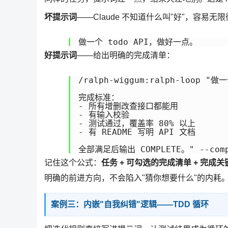
坏提示词
——Claude 不知道什么叫"好"，容易无
好提示词
——给出明确的完成清单：
/ralph-wiggum:ralph-loop "做一
完成标准：

- 所有增删改查接口都能用

- 有输入校验

- 测试通过，覆盖率 80% 以上

- 有 README 写明 API 文档

记住这个公式：
任务 + 可勾选的完成清单 + 完成关
明确的前进方向，不会陷入"猜你想要什么"的内耗
案例三：内嵌"自我纠错"逻辑——TDD 循环