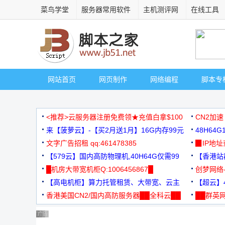
菜鸟学堂
服务器常用软件
主机测评网
在线工具
网站首页
网页制作
网络编程
脚本专
<推荐>云服务器注册免费领★充值白拿$100
CN2加速
来【菠萝云】-【买2月送1月】16G内存99元
48H64
文字广告招租 qq:461478385
3000+
▉IP地
【579云】国内高防物理机,40H64G仅需99
【香港站群
元
█机房大带宽机柜Q:1006456867█
创梦网络
【高电机柜】算力托管租赁、大带宽、云主
88元/月
【超云】4
机
香港美国CN2/国内高防服务器██全科云██
██群英网
◆◆◆
广告 商业广告，理性选择
广告 商业广告，理性选择
广告 商业广告，理性选择
广告 商业广告，理性选择
广告 商业广告，理性选择