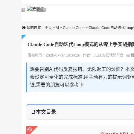
广告 商业广告，理性选择
广告 商业广告，理性选择
广告 商业广告，理性选择
广告 商业广告，理性选择
广告 商业广告，理性选择
您的位置：
主页
>
AI
>
Claude Code
> Claude Code自动迭代Loo
Claude Code自动迭代Loop模式的从零上手实战指
发布时间：2026-07-07 16:34:26 作者：JEECG低代码平台
我
想要告别AI代码反复报错、无限返工的烦恼？本文揭露
会设定可量化的完成标准,用主动有力的提示词驱动
钱,需要的朋友可以参考下
本文目录