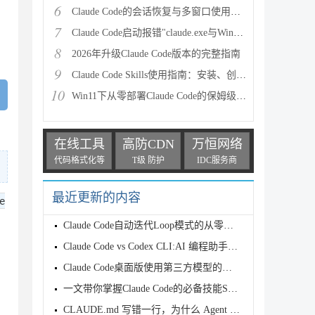
6
Claude Code的会话恢复与多窗口使用指南(2026年)
7
Claude Code启动报错"claude.exe与Windows版本不兼容"的完整解决方案
8
2026年升级Claude Code版本的完整指南
9
Claude Code Skills使用指南：安装、创建与管理
10
Win11下从零部署Claude Code的保姆级教程(2026年最新)
在线工具
高防CDN
万恒网络
代码格式化等
T级 防护
IDC服务商
最近更新的内容
e
Claude Code自动迭代Loop模式的从零上手实战指南
Claude Code vs Codex CLI:AI 编程助手API调用机制的深度逆向对比
Claude Code桌面版使用第三方模型的完整操作流程
一文带你掌握Claude Code的必备技能Superpowers
CLAUDE.md 写错一行，为什么 Agent 会全程跑偏？