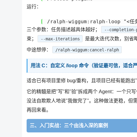
运行：
三个参数：任务描述越具体越好；
--completion-
束；
是最大迭代次数，别省
--max-iterations
中途想停：
/ralph-wiggum:cancel-ralph
用法 C：自定义 /loop 命令（验证最可信，适合
适合已有项目里修 bug/重构，且项目已经有能跑出"绿
它的精髓是把"写"和"验"拆成两个 Agent：一
没法自欺欺人地说"我做完了"。这种做法更稳，但需
再回来看。
三、入门实战：三个由浅入深的案例