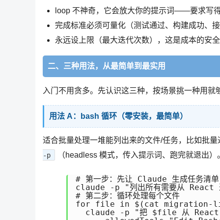
loop 不神奇，它会放大你的提示词——要求
完成标准必须可量化（测试通过、构建成功、接
永远设上限（最大迭代次数），这是成本的安全阀
二、三种用法，从最简单到最实用
入门不用贪多。先认识这三种，按场景挑一种用就
用法 A：bash 循环（零安装，最简单）
适合批量处理一堆能列出来的文件/任务，比如批量迁
（headless 模式，传入提示词、跑完就退出）
-p
# 第一步：先让 Claude 生成任务清单

claude -p "列出所有需要从 React 迁
# 第二步：循环处理每个文件

for file in $(cat migration-li
  claude -p "把 $file 从 React