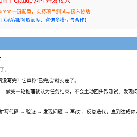
.com｜Claude API 开发接入
ne、Cursor 一键配置，支持项目测试与接入协助
｜
联系客服领取额度、咨询多模型与合作
】
景：
停了。
没写完？它声称"已完成"就交差了。
执行——做完一轮推理就认为任务结束，不会主动回头跑测试、发现
自动"写代码 → 验证 → 发现问题 → 再改"，反复迭代，直到达成你