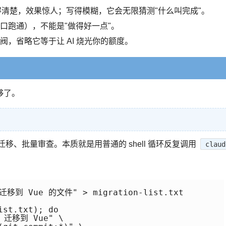
写得清楚，效果惊人；写得模糊，它会无限猜测"什么叫完成"。
口跑通），不能是"做得好一点"。
，省略它等于让 AI 烧光你的额度。
够了。
移、批量审查。本质就是用普通的 shell 循环反复调用
claud
。
移到 Vue 的文件" > migration-list.txt

st.txt); do

 迁移到 Vue" \
