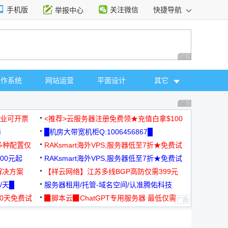
手机版
关注微信
快捷导航
举报中心
性选择
广告 商业广告，理
操作系统
网站运营
平面设计
其它
广告 商业广告，理
，企业可开票
<推荐>云服务器注册免费领★充值白拿$100
器
█机房大带宽机柜Q:1006456867█
多种配置仅
RAKsmart海外VPS,服务器低至7折★免费试
00元起
用★
RAKsmart海外VPS,服务器低至7折★免费试
解决方案
用★
【祥云网络】江苏多线BGP高防仅需399元
/天█
服务器租用/托管-域名空间/认准腾佑科技
30天免费试
▉脚本云▉ChatGPT专用服务器 最低仅需
19元/月