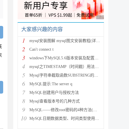
广告 商业广告，理性
大家感兴趣的内容
1
mysql安装图解 mysql图文安装教程(详细说明)
既
2
Can't connect t
来
3
windows下MySQL5.6版本安装及配置过程附有截图和
4
mysql之TIMESTAMP（时间戳）用法详解
5
Mysql字符串截取函数SUBSTRING的用法说明
6
MySQL提示:The server q
7
MySQL创建用户与授权方法
8
Mysql查看版本号的几种方式
9
MySQL——修改root密码的4种方法(以windows为
10
MySQL日期数据类型、时间类型使用总结