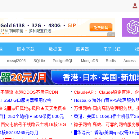
广告 商业广告，理
栏
脚本下载
数据库
服务器
电子书籍
mssql2005
SQLite
PostgreSQL
MongoDB
Redis
Access
 不限流 本港DDOS不黑洞CDN
ClaudeAPI：Claude稳定直连
G1TSSD G口服务器租用仅需
Hostia.io 海外自营VPS物理服务
可免费测试
址查询▉ip归属地ip风险★天天免费查
万恒网络-国内高防物理服务器，
】250个随机IP 50M带宽 800元
99元/月起
香港、美国1-10G口宿主机低至35
-西安电信骨干线路云主机16核16G
微子网络 高效、可靠的网络服务
核8G10M69元每月
█华瑞云：香港/美国vps仅需0.6元