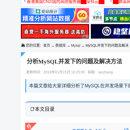
机
香港美国CN2/国内高防服务器██全科云██
██群英网
◆◆◆
广告 商业广告，理性选择
广告 商业广告，理性选择
您的位置：
首页
→
数据库
→
Mysql
→ MySQL并发下的问题及解决
分析MySQL并发下的问题及解决方法
更新时间：2018年01月15日 10:25:00 投稿：laozhang
本篇文章给大家详细分析了MySQL在并发场景
本文目录