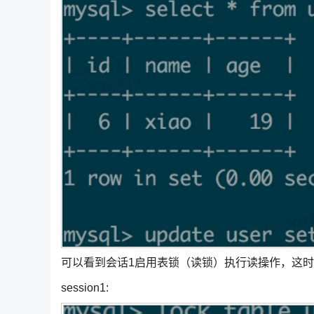
可以看到会话1启用表锁（读锁）执行读操作，这
session1: