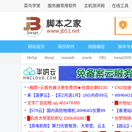
菜鸟学堂
服务器常用软件
主机测评网
在线工具
网站首页
网页制作
网络编程
脚本专
MsSql
Mysql
mariadb
oracle
DB2
mssql2008
<推荐>云服务器注册免费领★充值白拿$100
CN2加速
来【菠萝云】-【买2月送1月】16G内存99元
48H64
文字广告招租 qq:461478385
3000+
▉IP地
【579云】国内高防物理机,40H64G仅需99
【香港站群
元
█机房大带宽机柜Q:1006456867█
创梦网络
【高电机柜】算力托管租赁、大带宽、云主
88元/月
【超云】4