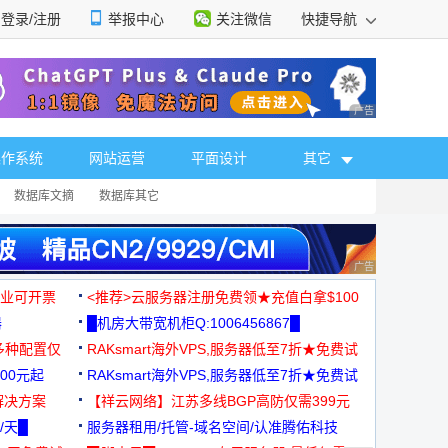
登录/注册
举报中心
关注微信
快捷导航
性选择
广告 商业广告，理
操作系统
网站运营
平面设计
其它
数据库文摘
数据库其它
广告 商业广告，理
，企业可开票
<推荐>云服务器注册免费领★充值白拿$100
器
█机房大带宽机柜Q:1006456867█
多种配置仅
RAKsmart海外VPS,服务器低至7折★免费试
00元起
用★
RAKsmart海外VPS,服务器低至7折★免费试
解决方案
用★
【祥云网络】江苏多线BGP高防仅需399元
/天█
服务器租用/托管-域名空间/认准腾佑科技