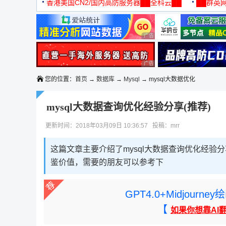
机
香港美国CN2/国内高防服务器██全科云██
██群英网
◆◆◆
广告 商业广告，理性选择
广告 商业广告，理性选择
您的位置：
首页
→
数据库
→
Mysql
→ mysql大数据优化
mysql大数据查询优化经验分享(推荐)
更新时间：2018年03月09日 10:36:57 投稿：mrr
这篇文章主要介绍了mysql大数据查询优化经验
鉴价值，需要的朋友可以参考下
GPT4.0+Midjou
【
如果你想靠AI