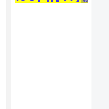
广告 商业广告，理性
w.type=1) or ((select status from topic WHERE
w.type=1) or ((select status from topic WHERE
ype from follow where (SELECT status FROM sou
ype from follow where (select status from top