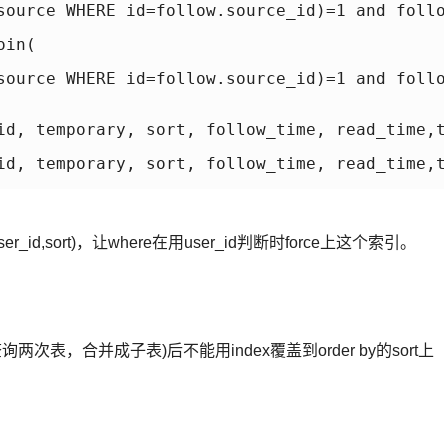
source WHERE id=follow.source_id)=1 and follo
in(

source WHERE id=follow.source_id)=1 and follo
id, temporary, sort, follow_time, read_time,t
id, temporary, sort, follow_time, read_time,t
_id,sort)，让where在用user_id判断时force上这个索引。
次表，合并成子表)后不能用index覆盖到order by的sort上