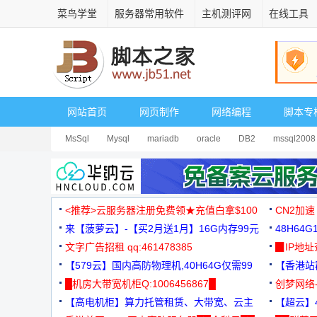
菜鸟学堂
服务器常用软件
主机测评网
在线工具
网站首页
网页制作
网络编程
脚本专
MsSql
Mysql
mariadb
oracle
DB2
mssql2008
<推荐>云服务器注册免费领★充值白拿$100
CN2加速
来【菠萝云】-【买2月送1月】16G内存99元
48H64
文字广告招租 qq:461478385
3000+
▉IP地
【579云】国内高防物理机,40H64G仅需99
【香港站群
元
█机房大带宽机柜Q:1006456867█
创梦网络
【高电机柜】算力托管租赁、大带宽、云主
88元/月
【超云】4