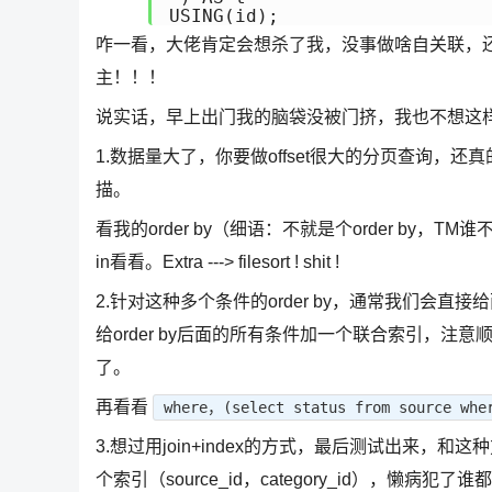
USING(id);
咋一看，大佬肯定会想杀了我，没事做啥自关联，还是i
主！！！
说实话，早上出门我的脑袋没被门挤，我也不想这
1.数据量大了，你要做offset很大的分页查询，还真的
描。
看我的order by（细语：不就是个order by，TM谁
in看看。Extra ---> filesort ! shit !
2.针对这种多个条件的order by，通常我们会直接给两个字
给order by后面的所有条件加一个联合索引，注意顺序
了。
再看看
where，(select status from source wher
3.想过用join+index的方式，最后测试出来
个索引（source_id，category_id），懒