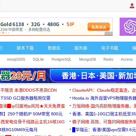
广告 商业广告，理
栏
脚本下载
数据库
服务器
电子书籍
mssql2005
SQLite
PostgreSQL
MongoDB
Redis
Access
 不限流 本港DDOS不黑洞CDN
ClaudeAPI：Claude稳定直连
G1TSSD G口服务器租用仅需
Hostia.io 海外自营VPS物理服务
可免费测试
址查询▉ip归属地ip风险★天天免费查
万恒网络-国内高防物理服务器，
】250个随机IP 50M带宽 800元
99元/月起
香港、美国1-10G口宿主机低至35
-西安电信骨干线路云主机16核16G
微子网络 高效、可靠的网络服务
核8G10M69元每月
█华瑞云：香港/美国vps仅需0.6元