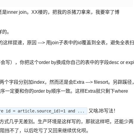
nner join。XX楼的，把我的杀猪刀拿来，我要宰了博
样的。
这样提速，原因 ---> 用join子表中的id覆盖到全表，避免全表
不会写），你把这个order by换成你自己的表中的字段desc or expl
段分别加index，然而还是会Extra ---> filesort。另辟蹊径
一定要和你的order by顺序一致。这样Extra就只剩下where
又啥JB写法！
e id = article.source_id)=1 and ...
，和这种方式几乎无差别。生产环境是这样写的，那就这样吧，还能少两
病犯了谁都阻挡不了，以后吃亏了又回来继续优化呗。