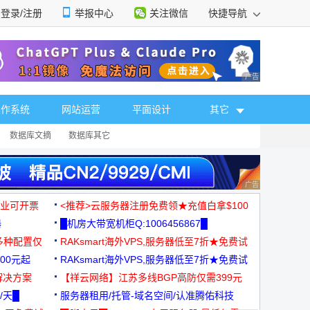
登录/注册
举报中心
关注微信
快捷导航
性选择
广告 商业广告，理
操作系统
网站运营
平面设计
其它
数据库文摘
数据库其它
广告 商业广告，理
，企业可开票
<推荐>云服务器注册免费领★充值白拿$100
器
█机房大带宽机柜Q:1006456867█
多种配置仅
RAKsmart海外VPS,服务器低至7折★免费试
00元起
用★
RAKsmart海外VPS,服务器低至7折★免费试
解决方案
用★
【祥云网络】江苏多线BGP高防仅需399元
/天█
服务器租用/托管-域名空间/认准腾佑科技