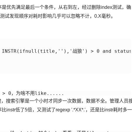
足顺序是优先满足最后一个条件，从右到左，经过删除index测试，确
再次测试发现顺序对耗时影响几乎可以忽略不计，0.X毫秒。
 INSTR(ifnull(title,''),'战狼') > 0 and status 
') > 0，为啥不用like......
搜，搜索引擎是一个小时才同步一次数据，数据不全。管理人员
tr低了5倍，又测试了regexp '.*XX*.'，还是比instr耗时多一