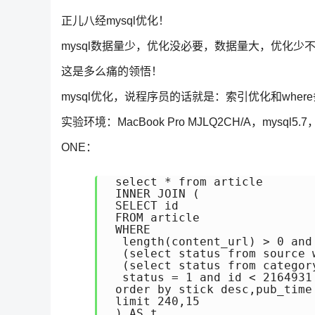
正儿八经mysql优化！
mysql数据量少，优化没必要，数据量大，优化少
这是多么痛的领悟！
mysql优化，说程序员的话就是：索引优化和wher
实验环境：MacBook Pro MJLQ2CH/A，mysql5
ONE：
 select * from article

 INNER JOIN (

 SELECT id

 FROM article

 WHERE

  length(content_url) > 0 and

  (select status from source 
  (select status from categor
  status = 1 and id < 2164931

 order by stick desc,pub_time 
 limit 240,15

 ) AS t
