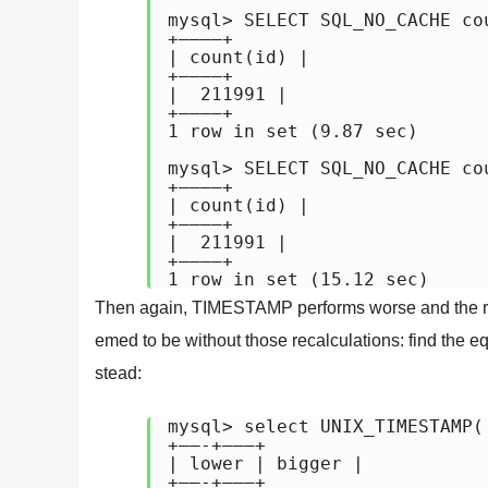
mysql> SELECT SQL_NO_CACHE co
+———–+

| count(id) |

+———–+

|  211991 |

+———–+

1 row in set (9.87 sec)

mysql> SELECT SQL_NO_CACHE co
+———–+

| count(id) |

+———–+

|  211991 |

+———–+

1 row in set (15.12 sec)
Then again, TIMESTAMP performs worse and the reca
emed to be without those recalculations: find the
stead:
mysql> select UNIX_TIMESTAMP(
+——-+——–+

| lower | bigger |

+——-+——–+
