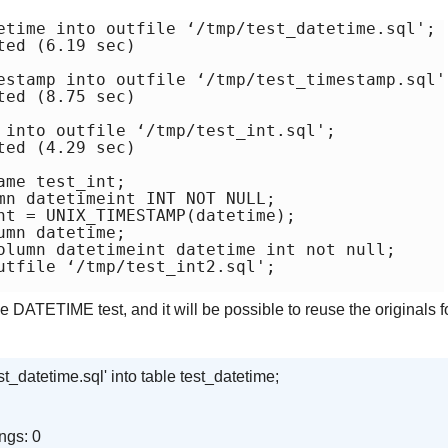
etime into outfile ‘/tmp/test_datetime.sql';

ed (6.19 sec)

estamp into outfile ‘/tmp/test_timestamp.sql';
ed (8.75 sec)

 into outfile ‘/tmp/test_int.sql';

ed (4.29 sec)

me test_int;

mn datetimeint INT NOT NULL;

nt = UNIX_TIMESTAMP(datetime);

mn datetime;

olumn datetimeint datetime int not null;

utfile ‘/tmp/test_int2.sql';

DATETIME test, and it will be possible to reuse the originals f
t_datetime.sql' into table test_datetime;
ngs: 0