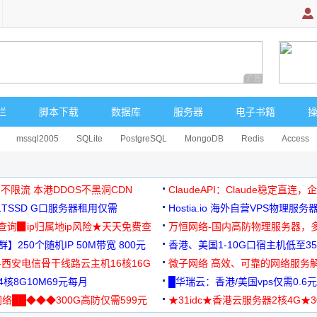
广告 商业广告，理
栏
脚本下载
数据库
服务器
电子书籍
mssql2005
SQLite
PostgreSQL
MongoDB
Redis
Access
 不限流 本港DDOS不黑洞CDN
ClaudeAPI：Claude稳定直连
G1TSSD G口服务器租用仅需
Hostia.io 海外自营VPS物理服务
可免费测试
址查询▉ip归属地ip风险★天天免费查
万恒网络-国内高防物理服务器，
】250个随机IP 50M带宽 800元
99元/月起
香港、美国1-10G口宿主机低至35
-西安电信骨干线路云主机16核16G
微子网络 高效、可靠的网络服务
核8G10M69元每月
█华瑞云：香港/美国vps仅需0.6元
络██◆◆◆300G高防仅需599元
★31idc★香港云服务器2核4G★