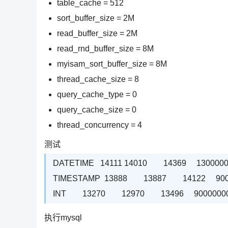
table_cache = 512
sort_buffer_size = 2M
read_buffer_size = 2M
read_rnd_buffer_size = 8M
myisam_sort_buffer_size = 8M
thread_cache_size = 8
query_cache_type = 0
query_cache_size = 0
thread_concurrency = 4
测试
DATETIME 14111 14010 14369 1300000
TIMESTAMP 13888 13887 14122 900
INT 13270 12970 13496 9000000
执行mysql