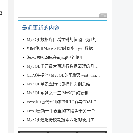
3
广告 商业广告，理性
最近更新的内容
MySQL数据库自增主键的间隔不为1的解决方式
如何使用Maxwell实时同步mysql数据
深入理解r2dbc在mysql中的使用
MySQL千万级大表进行数据清理的几种常见方案
C3P0连接池+MySQL的配置及wait_timeout问题的解决方法
MySQL单表查询常见操作实例总结
MySQL系列之十三 MySQL的复制
mysql中替代null的IFNULL()与COALESCE()函数详解
mysql更新一个表里的字段等于另一个表某字段的值实例
MySQL通配符模糊搜索匹配的使用关键技巧