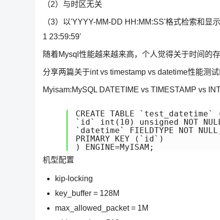
（2）与时区无关
（3）以'YYYY-MM-DD HH:MM:SS'格式检索和显示DAT
1 23:59:59'
随着Mysql性能越来越来高，个人觉得关于时间
分享两篇关于int vs timestamp vs datetime性能
Myisam:MySQL DATETIME vs TIMESTAMP vs I
CREATE TABLE `test_datetime` (
`id` int(10) unsigned NOT NULL
`datetime` FIELDTYPE NOT NULL,
PRIMARY KEY (`id`)

) ENGINE=MyISAM;
机型配置
kip-locking
key_buffer = 128M
max_allowed_packet = 1M