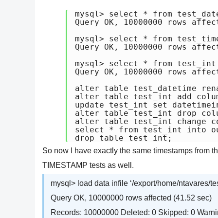
mysql> select * from test_dat
Query OK, 10000000 rows affect
mysql> select * from test_tim
Query OK, 10000000 rows affect
mysql> select * from test_int
Query OK, 10000000 rows affect
alter table test_datetime rena
alter table test_int add colu
update test_int set datetimei
alter table test_int drop colu
alter table test_int change c
select * from test_int into o
drop table test_int;
So now I have exactly the same timestamps from the 
TIMESTAMP tests as well.
mysql> load data infile ‘/export/home/ntavares/tes
Query OK, 10000000 rows affected (41.52 sec)
Records: 10000000 Deleted: 0 Skipped: 0 Warni