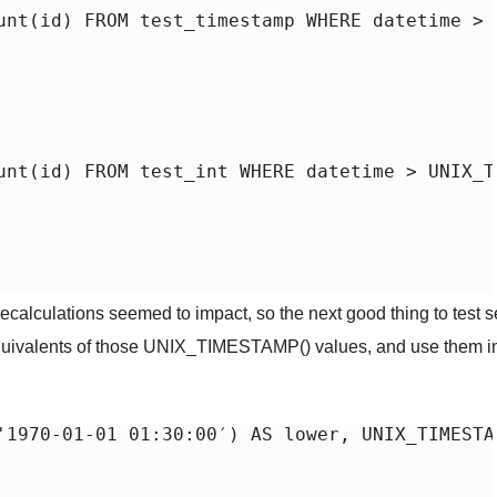
unt(id) FROM test_timestamp WHERE datetime > 
unt(id) FROM test_int WHERE datetime > UNIX_T
lculations seemed to impact, so the next good thing to test s
 equivalents of those UNIX_TIMESTAMP() values, and use them i
'1970-01-01 01:30:00′) AS lower, UNIX_TIMESTA