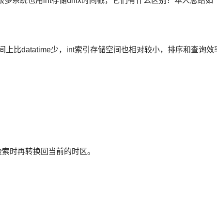
在很多系统也用int存储unix时间戳，它们有什么区别？本人总结如
上比datatime少，int索引存储空间也相对较小，排序和查询效
检索时再转换回当前的时区。