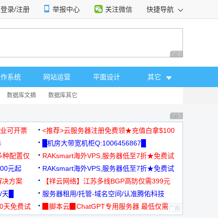
登录/注册
举报中心
关注微信
快捷导航
性选择
广告 商业广告，理
操作系统
网站运营
平面设计
其它
数据库文摘
数据库其它
广告 商业广告，理
，企业可开票
<推荐>云服务器注册免费领★充值白拿$100
器
█机房大带宽机柜Q:1006456867█
多种配置仅
RAKsmart海外VPS,服务器低至7折★免费试
00元起
用★
RAKsmart海外VPS,服务器低至7折★免费试
解决方案
用★
【祥云网络】江苏多线BGP高防仅需399元
/天█
服务器租用/托管-域名空间/认准腾佑科技
30天免费试
▉脚本云▉ChatGPT专用服务器 最低仅需