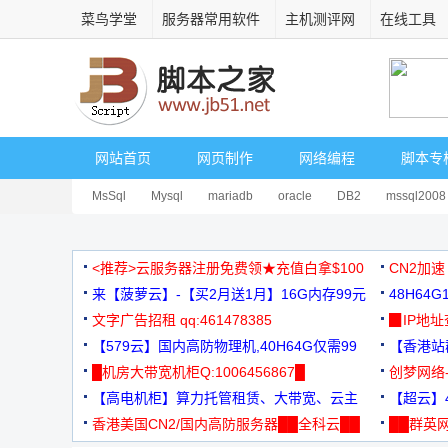
菜鸟学堂
服务器常用软件
主机测评网
在线工具
网站首页
网页制作
网络编程
脚本专
MsSql
Mysql
mariadb
oracle
DB2
mssql2008
<推荐>云服务器注册免费领★充值白拿$100
CN2加速
来【菠萝云】-【买2月送1月】16G内存99元
48H64
文字广告招租 qq:461478385
3000+
▉IP地
【579云】国内高防物理机,40H64G仅需99
【香港站群
元
█机房大带宽机柜Q:1006456867█
创梦网络
【高电机柜】算力托管租赁、大带宽、云主
88元/月
【超云】4
机
香港美国CN2/国内高防服务器██全科云██
██群英网