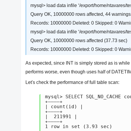
mysql> load data infile ‘/export/home/ntavares/te
Query OK, 10000000 rows affected, 44 warnings 
Records: 10000000 Deleted: 0 Skipped: 0 Warni
mysql> load data infile ‘/export/home/ntavares/test
Query OK, 10000000 rows affected (37.73 sec)
Records: 10000000 Deleted: 0 Skipped: 0 Warni
As expected, since INT is simply stored as is whil
performs worse, even though uses half of DATETIM
Let's check the performance of full table scan:
mysql> SELECT SQL_NO_CACHE co
+———–+

| count(id) |

+———–+

|  211991 |

+———–+

1 row in set (3.93 sec)
