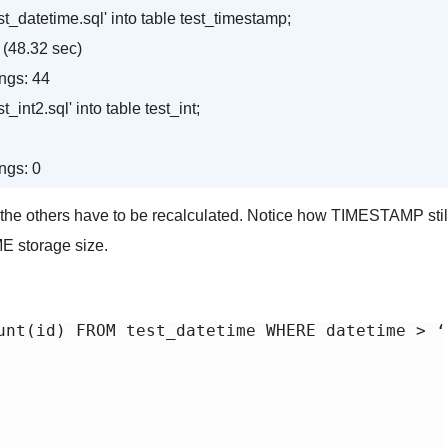
st_datetime.sql' into table test_timestamp;
(48.32 sec)
ngs: 44
_int2.sql' into table test_int;
ngs: 0
e the others have to be recalculated. Notice how TIMESTAMP stil
E storage size.
unt(id) FROM test_datetime WHERE datetime > ‘