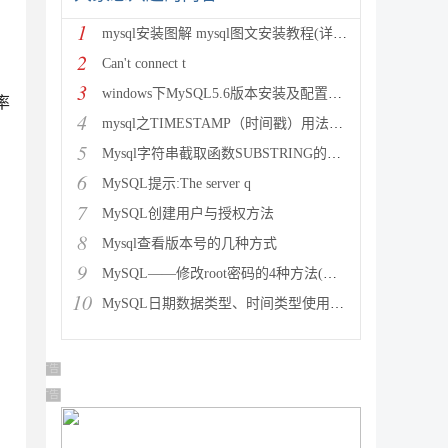
1
mysql安装图解 mysql图文安装教程(详细说明)
2
Can't connect t
3
windows下MySQL5.6版本安装及配置过程附有截图和
率
4
mysql之TIMESTAMP（时间戳）用法详解
5
Mysql字符串截取函数SUBSTRING的用法说明
6
MySQL提示:The server q
7
MySQL创建用户与授权方法
8
Mysql查看版本号的几种方式
9
MySQL——修改root密码的4种方法(以windows为
10
MySQL日期数据类型、时间类型使用总结
广告 商业广告，理性选择
广告 商业广告，理性选择