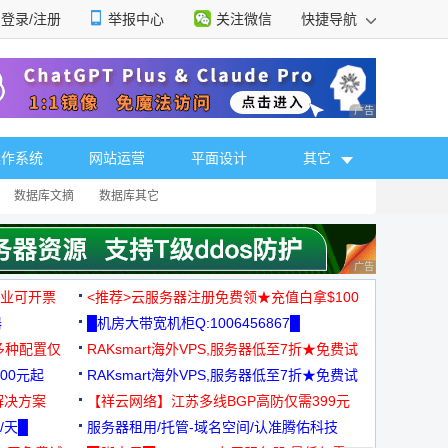
登录/注册
举报中心
关注微信
快捷导航
性选择
广告 商业广告，理
操作系统
网站运营
平面设计
其它
数据库文摘
数据库其它
广告 商业广告，理
，企业可开票
<推荐>云服务器注册免费领★充值白拿$100
器
█机房大带宽机柜Q:1006456867█
多种配置仅
RAKsmart海外VPS,服务器低至7折★免费试
00元起
用★
RAKsmart海外VPS,服务器低至7折★免费试
解决方案
用★
【祥云网络】江苏多线BGP高防仅需399元
/天█
服务器租用/托管-域名空间/认准腾佑科技