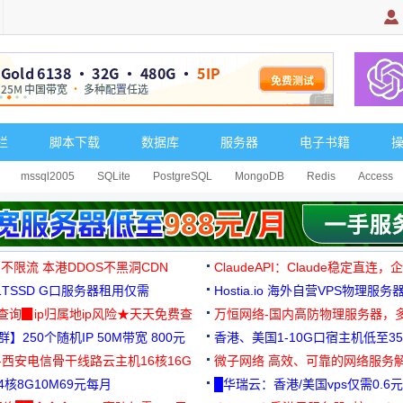
广告 商业广告，理
栏
脚本下载
数据库
服务器
电子书籍
mssql2005
SQLite
PostgreSQL
MongoDB
Redis
Access
 不限流 本港DDOS不黑洞CDN
ClaudeAPI：Claude稳定直连
G1TSSD G口服务器租用仅需
Hostia.io 海外自营VPS物理服务
可免费测试
址查询▉ip归属地ip风险★天天免费查
万恒网络-国内高防物理服务器，
】250个随机IP 50M带宽 800元
99元/月起
香港、美国1-10G口宿主机低至35
-西安电信骨干线路云主机16核16G
微子网络 高效、可靠的网络服务
核8G10M69元每月
█华瑞云：香港/美国vps仅需0.6元