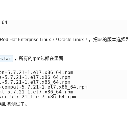
64

d Hat Enterprise Linux 7 / Oracle Linux 7 ，把os的版本选择
，所有的rpm包都在里面
e.tar
on-5.7.21-1.el7.x86_64.rpm

s-5.7.21-1.el7.x86_64.rpm 

l-5.7.21-1.el7.x86_64.rpm 

-compat-5.7.21-1.el7.x86_64.rpm 

nt-5.7.21-1.el7.x86_64.rpm

ver-5.7.21-1.el7.x86_64.rpm
开启服务测试了。