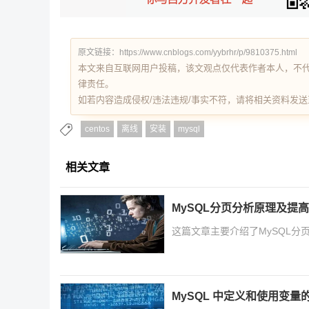
原文链接：https://www.cnblogs.com/yybrhr/p/9810375.html
本文来自互联网用户投稿，该文观点仅代表作者本人，不
律责任。
如若内容造成侵权/违法违规/事实不符，请将相关资料发送至 re
centos
离线
安装
mysql
相关文章
MySQL分页分析原理及提
这篇文章主要介绍了MySQL分
MySQL 中定义和使用变量