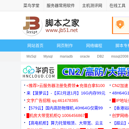
菜鸟学堂
服务器常用软件
主机测评网
在线工具
网站首页
网页制作
网络编程
脚本专
MsSql
Mysql
mariadb
oracle
DB2
mssql2008
<推荐>云服务器注册免费领★充值白拿$100
CN2加速
来【菠萝云】-【买2月送1月】16G内存99元
48H64
文字广告招租 qq:461478385
3000+
▉IP地
【579云】国内高防物理机,40H64G仅需99
【香港站群
元
█机房大带宽机柜Q:1006456867█
创梦网络
【高电机柜】算力托管租赁、大带宽、云主
88元/月
【超云】4