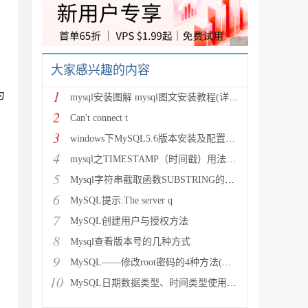
广告 商业广告，理性
大家感兴趣的内容
1
为
mysql安装图解 mysql图文安装教程(详细说明)
2
Can't connect t
3
windows下MySQL5.6版本安装及配置过程附有截图和
4
mysql之TIMESTAMP（时间戳）用法详解
5
Mysql字符串截取函数SUBSTRING的用法说明
6
MySQL提示:The server q
7
MySQL创建用户与授权方法
8
Mysql查看版本号的几种方式
9
MySQL——修改root密码的4种方法(以windows为
10
MySQL日期数据类型、时间类型使用总结