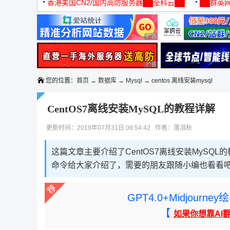
机
香港美国CN2/国内高防服务器██全科云██
██群英网
◆◆◆
广告 商业广告，理性选择
广告 商业广告，理性选择
您的位置：
首页
→
数据库
→
Mysql
→ centos 离线安装mysql
CentOS7离线安装MySQL的教程详解
更新时间：2019年07月31日 09:54:42 作者：落泪秋
这篇文章主要介绍了CentOS7离线安装MySQL
命令给大家介绍了，需要的朋友跟随小编也看看
GPT4.0+Midjou
【
如果你想靠AI