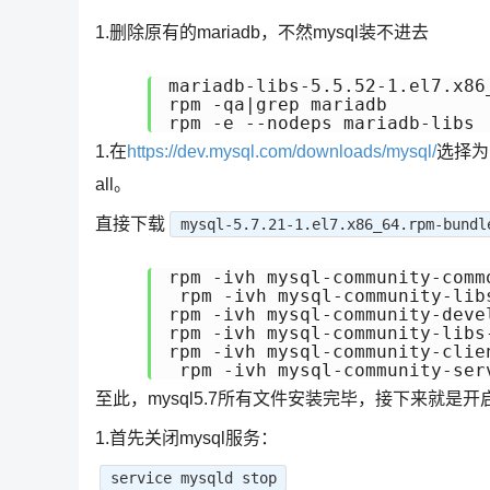
1.删除原有的mariadb，不然mysql装不进去
mariadb-libs-5.5.52-1.el7.x86_
rpm -qa|grep mariadb

rpm -e --nodeps mariadb-libs
1.在
https://dev.mysql.com/downloads/mysql/
选择为Re
all。
直接下载
mysql-5.7.21-1.el7.x86_64.rpm-bundl
rpm -ivh mysql-community-comm
 rpm -ivh mysql-community-lib
rpm -ivh mysql-community-deve
rpm -ivh mysql-community-libs
rpm -ivh mysql-community-clie
 rpm -ivh mysql-community-ser
至此，mysql5.7所有文件安装完毕，接下来就是
1.首先关闭mysql服务：
service mysqld stop