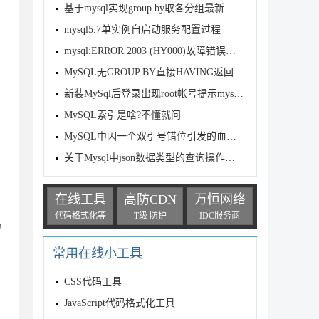
基于mysql实现group by取各分组最新一条数据
mysql5.7单实例自启动服务配置过程
mysql:ERROR 2003 (HY000)故障错误解决方法与思路
MySQL无GROUP BY直接HAVING返回空的问题分析
s

新装MySql后登录出现root帐号提示mysql ERROR 1045 (
MySQL索引是啥?不懂就问
MySQL中因一个双引号错位引发的血案详析
关于Mysql中json数据类型的查询操作指南
在线工具
高防CDN
万恒网络
代码格式化等
T级 防护
IDC服务商
留
常用在线小工具
CSS代码工具
JavaScript代码格式化工具