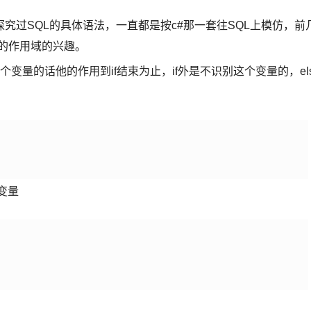
究过SQL的具体语法，一直都是按c#那一套往SQL上模仿，前
量的作用域的兴趣。
个变量的话他的作用到if结束为止，if外是不识别这个变量的，el
变量