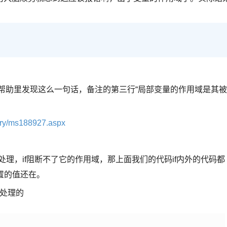
lare的帮助里发现这么一句话，备注的第三行“局部变量的作用域是其被
rary/ms188927.aspx
批处理，if阻断不了它的作用域，那上面我们的代码if内外的代码都
设置的值还在。
批处理的