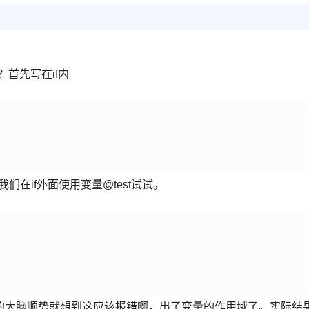
首先写在if内
们在if外面使用变量@test试试。
的大脑顺势就想到这应该报错啊，出了变量的作用域了。实际结