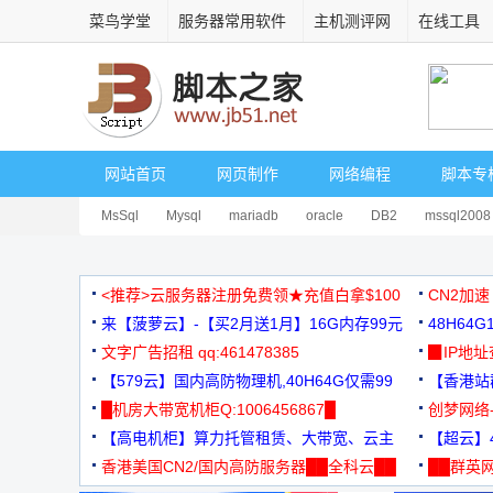
菜鸟学堂
服务器常用软件
主机测评网
在线工具
网站首页
网页制作
网络编程
脚本专
MsSql
Mysql
mariadb
oracle
DB2
mssql2008
<推荐>云服务器注册免费领★充值白拿$100
CN2加速
来【菠萝云】-【买2月送1月】16G内存99元
48H64
文字广告招租 qq:461478385
3000+
▉IP地
【579云】国内高防物理机,40H64G仅需99
【香港站群
元
█机房大带宽机柜Q:1006456867█
创梦网络
【高电机柜】算力托管租赁、大带宽、云主
88元/月
【超云】4
机
香港美国CN2/国内高防服务器██全科云██
██群英网