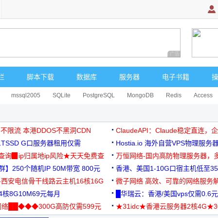
广告 商业广告，理
栏
脚本下载
数据库
服务器
电子书籍
mssql2005
SQLite
PostgreSQL
MongoDB
Redis
Access
 不限流 本港DDOS不黑洞CDN
ClaudeAPI：Claude稳定直连
G1TSSD G口服务器租用仅需
Hostia.io 海外自营VPS物理服务
可免费测试
址查询▉ip归属地ip风险★天天免费查
万恒网络-国内高防物理服务器，
】250个随机IP 50M带宽 800元
99元/月起
香港、美国1-10G口宿主机低至35
-西安电信骨干线路云主机16核16G
微子网络 高效、可靠的网络服务
核8G10M69元每月
█华瑞云：香港/美国vps仅需0.6元
络██◆◆◆300G高防仅需599元
★31idc★香港云服务器2核4G★