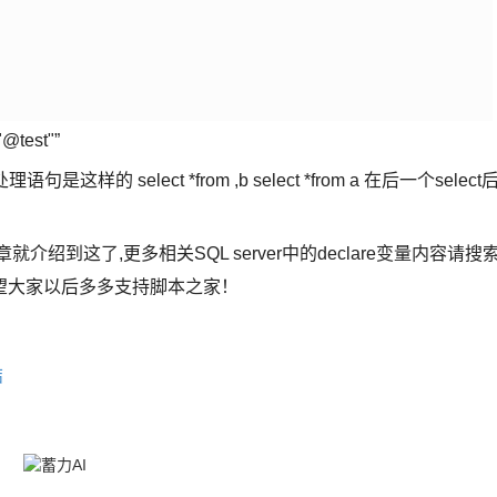
est"”
 select *from ,b select *from a 在后一个select
文章就介绍到这了,更多相关SQL server中的declare变量内容请搜
望大家以后多多支持脚本之家！
结