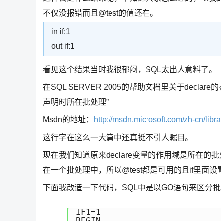
不仅没报错而且@test的值还在。
in if:1
out if:1
看见这个结果当时我很郁闷，SQL太出人意料了。
在SQL SERVER 2005的帮助文档里关于dec
声明时所在批处理”
Msdn的地址：
http://msdn.microsoft.com/zh-cn/lib
这行字在这么一大篇中还真挺不引人瞩目。
现在我们知道原来declare变量的作用域是所在的
在一个批处理中，所以@test都是可用的且if里面
下面我改造一下代码，SQL中是以GO语句来区分
IF1=1

BEGIN
