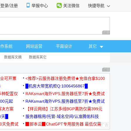
登录/注册
举报中心
关注微信
快捷导航
性选择
广告 商业广告，理
操作系统
网站运营
平面设计
其它
数据库文摘
数据库其它
广告 商业广告，理
，企业可开票
<推荐>云服务器注册免费领★充值白拿$100
器
█机房大带宽机柜Q:1006456867█
多种配置仅
RAKsmart海外VPS,服务器低至7折★免费试
00元起
用★
RAKsmart海外VPS,服务器低至7折★免费试
解决方案
用★
【祥云网络】江苏多线BGP高防仅需399元
/天█
服务器租用/托管-域名空间/认准腾佑科技
30天免费试
▉脚本云▉ChatGPT专用服务器 最低仅需