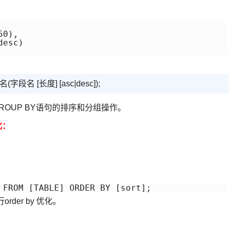
0),

esc)

n 表名(字段名 [长度] [asc|desc]);
GROUP BY语句的排序和分组操作。
化：
 FROM [TABLE] ORDER BY [sort];
der by 优化。