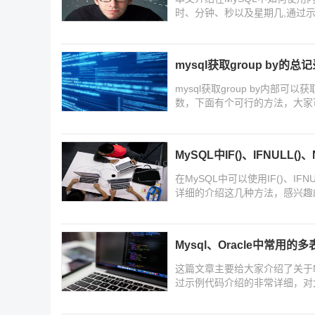
时、分钟、秒以及星期几,通过示例和
HOUR()、MINUTE()、SECO
活性,感兴趣的朋友一起看看吧
mysql获取group by的
mysql获取group by内
数，下面有个可行的方法，大家
MySQL中IF()、IFNULL()
在MySQL中可以使用IF()、IFN
详细的介绍这几种方法，感兴趣
Mysql、Oracle中常用
这篇文章主要给大家介绍了关于My
过示例代码介绍的非常详细，对
们下面随着小编来一起学习学习