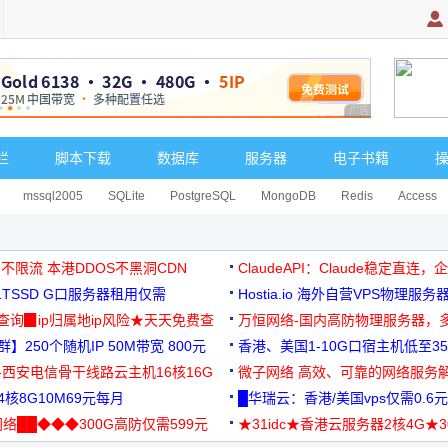
广告 商业广告，理
栏
脚本下载
数据库
服务器
电子书籍
mssql2005
SQLite
PostgreSQL
MongoDB
Redis
Access
 不限流 本港DDOS不黑洞CDN
ClaudeAPI：Claude稳定直连
G1TSSD G口服务器租用仅需
Hostia.io 海外自营VPS物理服务
可免费测试
址查询▉ip归属地ip风险★天天免费查
万恒网络-国内高防物理服务器，
】250个随机IP 50M带宽 800元
99元/月起
香港、美国1-10G口宿主机低至35
-西安电信骨干线路云主机16核16G
微子网络 高效、可靠的网络服务
核8G10M69元每月
█华瑞云：香港/美国vps仅需0.6元
络██◆◆◆300G高防仅需599元
★31idc★香港云服务器2核4G★