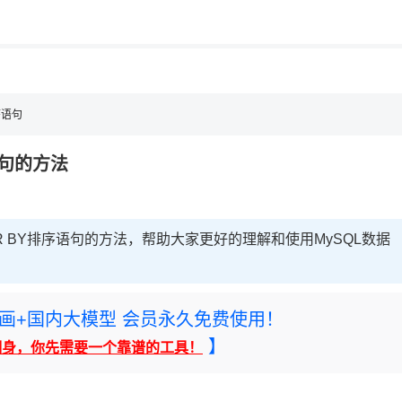
用◆
，理性选择
理性选择
序语句
语句的方法
R BY排序语句的方法，帮助大家更好的理解和使用MySQL数据
rney绘画+国内大模型 会员永久免费使用！
】
翻身，你先需要一个靠谱的工具！