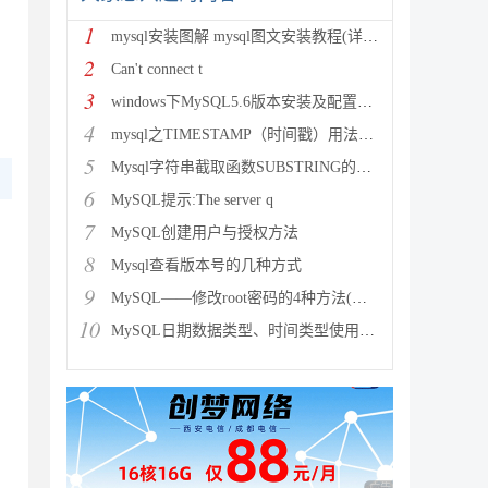
1
mysql安装图解 mysql图文安装教程(详细说明)
2
Can't connect t
3
windows下MySQL5.6版本安装及配置过程附有截图和
4
mysql之TIMESTAMP（时间戳）用法详解
5
Mysql字符串截取函数SUBSTRING的用法说明
6
MySQL提示:The server q
7
MySQL创建用户与授权方法
8
Mysql查看版本号的几种方式
9
MySQL——修改root密码的4种方法(以windows为
10
MySQL日期数据类型、时间类型使用总结