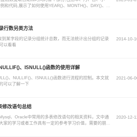
代码,展示了如何使用YEAR()、MONTH()、DAY()、
ND()和WEEKDAY()函数,并介绍了DATE_FORMAT()函数的灵
总记录行数另类方法
部可以获取到某字段的记录分组统计总数，而无法统计出分组的记录
2014-10-1
可以看看
、NULLIF()、ISNULL()函数的使用详解
ULL()、NULLIF()、ISNULL()函数进行流程的控制。本文就
2021-06-0
的可以了解一下
的多表修改语句总结
sql、Oracle中常用的多表修改语句的相关资料，文中通
2020-12-1
大家的学习或者工作具有一定的参考学习价值，需要的朋友
吧