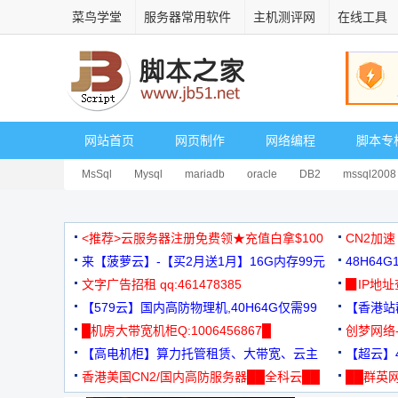
菜鸟学堂
服务器常用软件
主机测评网
在线工具
网站首页
网页制作
网络编程
脚本专
MsSql
Mysql
mariadb
oracle
DB2
mssql2008
<推荐>云服务器注册免费领★充值白拿$100
CN2加速
来【菠萝云】-【买2月送1月】16G内存99元
48H64
文字广告招租 qq:461478385
3000+
▉IP地
【579云】国内高防物理机,40H64G仅需99
【香港站群
元
█机房大带宽机柜Q:1006456867█
创梦网络
【高电机柜】算力托管租赁、大带宽、云主
88元/月
【超云】4
机
香港美国CN2/国内高防服务器██全科云██
██群英网