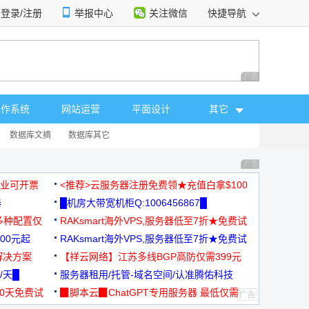
登录/注册
举报中心
关注微信
快捷导航
性选择
广告 商业广告，理
操作系统
网站运营
平面设计
其它
数据库文摘
数据库其它
广告 商业广告，理
，企业可开票
<推荐>云服务器注册免费领★充值白拿$100
器
█机房大带宽机柜Q:1006456867█
多种配置仅
RAKsmart海外VPS,服务器低至7折★免费试
00元起
用★
RAKsmart海外VPS,服务器低至7折★免费试
解决方案
用★
【祥云网络】江苏多线BGP高防仅需399元
/天█
服务器租用/托管-域名空间/认准腾佑科技
30天免费试
▉脚本云▉ChatGPT专用服务器 最低仅需