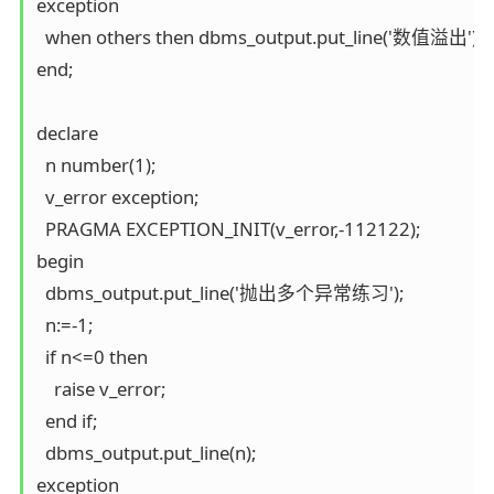
exception

  when others then dbms_output.put_line('数值溢出');

end;

declare

  n number(1);

  v_error exception;

  PRAGMA EXCEPTION_INIT(v_error,-112122);

begin

  dbms_output.put_line('抛出多个异常练习');

  n:=-1;

  if n<=0 then

    raise v_error;

  end if;

  dbms_output.put_line(n);

exception
