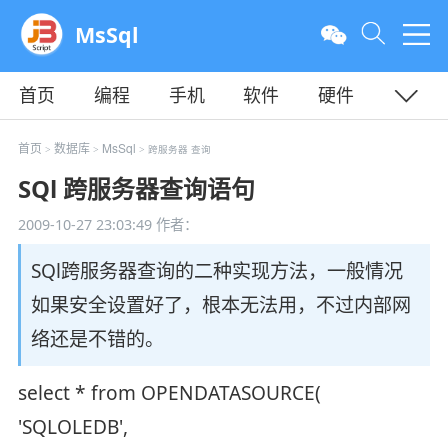
MsSql
首页
编程
手机
软件
硬件
教程
平面
服务器
首页
数据库
MsSql
>
>
> 跨服务器 查询
SQl 跨服务器查询语句
2009-10-27 23:03:49
作者：
SQl跨服务器查询的二种实现方法，一般情况
如果安全设置好了，根本无法用，不过内部网
络还是不错的。
select * from OPENDATASOURCE(
'SQLOLEDB',