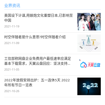
业界资讯
美国设下计谋,用娘炮文化重塑日本,已影响至
中国
2021-11-19
时空伴随者是什么意思?时空伴随者介绍
2021-11-09
工信部称网盘企业免费用户最低速率应满足
基本下载需求，天翼云盘回应：坚决支持，
始终
2021-11-05
2022年放假安排出炉：五一连休5天 2022
年所有节日一览表
2021-10-26