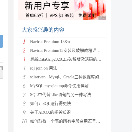
安
广告 商业广告，理性
大家感兴趣的内容
1
Navicat Premium 15&n
2
Navicat Premium15安装及破解教程详解亲测有效
3
最新DataGrip2020.2.x破解版激活码的步骤详解(
4
sql join on 用法
5
sqlserver、Mysql、Oracle三种数据库的优缺
6
MySQL mysqldump命令使用详解
7
SQL中代替Like语句的另一种写法
8
如何让SQL运行得更快
9
关于ADOX的相关知识
10
如何取得一个表的所有字段名用逗号分割