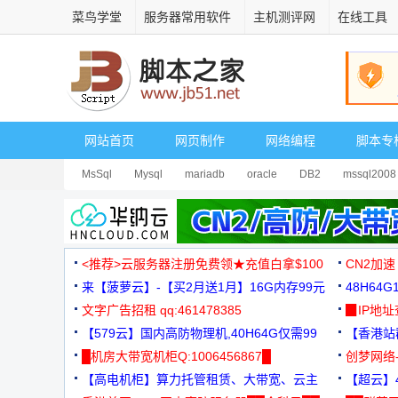
菜鸟学堂
服务器常用软件
主机测评网
在线工具
网站首页
网页制作
网络编程
脚本专
MsSql
Mysql
mariadb
oracle
DB2
mssql2008
<推荐>云服务器注册免费领★充值白拿$100
CN2加速
来【菠萝云】-【买2月送1月】16G内存99元
48H64
文字广告招租 qq:461478385
3000+
▉IP地
【579云】国内高防物理机,40H64G仅需99
【香港站群
元
█机房大带宽机柜Q:1006456867█
创梦网络
【高电机柜】算力托管租赁、大带宽、云主
88元/月
【超云】4