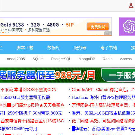
广告 商业广告，理
栏
脚本下载
数据库
服务器
电子书籍
mssql2005
SQLite
PostgreSQL
MongoDB
Redis
Access
 不限流 本港DDOS不黑洞CDN
ClaudeAPI：Claude稳定直连
G1TSSD G口服务器租用仅需
Hostia.io 海外自营VPS物理服务
可免费测试
址查询▉ip归属地ip风险★天天免费查
万恒网络-国内高防物理服务器，
】250个随机IP 50M带宽 800元
99元/月起
香港、美国1-10G口宿主机低至35
-西安电信骨干线路云主机16核16G
微子网络 高效、可靠的网络服务
核8G10M69元每月
█华瑞云：香港/美国vps仅需0.6元