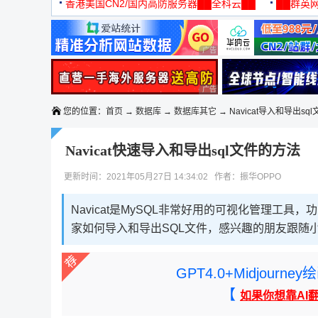
机
香港美国CN2/国内高防服务器██全科云██
██群英网
◆◆◆
广告 商业广告，理性选择
广告 商业广告，理性选择
您的位置：
首页
→
数据库
→
数据库其它
→ Navicat导入和导出sql
Navicat快速导入和导出sql文件的方法
更新时间：2021年05月27日 14:34:02 作者：振华OPPO
Navicat是MySQL非常好用的可视化管理工
家如何导入和导出SQL文件，感兴趣的朋友跟随
GPT4.0+Midjou
【
如果你想靠AI