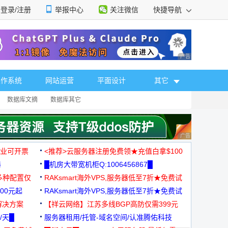
登录/注册
举报中心
关注微信
快捷导航
性选择
广告 商业广告，理
操作系统
网站运营
平面设计
其它
数据库文摘
数据库其它
广告 商业广告，理
，企业可开票
<推荐>云服务器注册免费领★充值白拿$100
器
█机房大带宽机柜Q:1006456867█
多种配置仅
RAKsmart海外VPS,服务器低至7折★免费试
00元起
用★
RAKsmart海外VPS,服务器低至7折★免费试
解决方案
用★
【祥云网络】江苏多线BGP高防仅需399元
/天█
服务器租用/托管-域名空间/认准腾佑科技