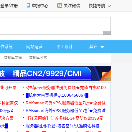
登录/注册
举报中心
关注微信
快捷导航
性选择
广告 商业广告，理
操作系统
网站运营
平面设计
其它
数据库文摘
数据库其它
广告 商业广告，理
，企业可开票
<推荐>云服务器注册免费领★充值白拿$100
器
█机房大带宽机柜Q:1006456867█
多种配置仅
RAKsmart海外VPS,服务器低至7折★免费试
00元起
用★
RAKsmart海外VPS,服务器低至7折★免费试
解决方案
用★
【祥云网络】江苏多线BGP高防仅需399元
/天█
服务器租用/托管-域名空间/认准腾佑科技