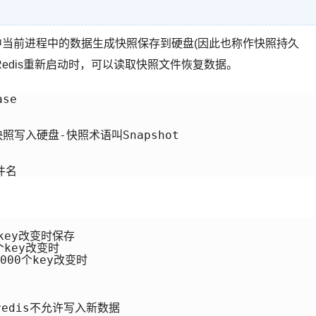
中当前进程中的数据生成快照保存到硬盘(因此也称作快照持久
Redis重新启动时，可以读取快照文件恢复数据。
se

写入硬盘-快照术语叫Snapshot

文件名
个key改变时保存

个key改变时

0000个key改变时

redis不允许写入新数据
