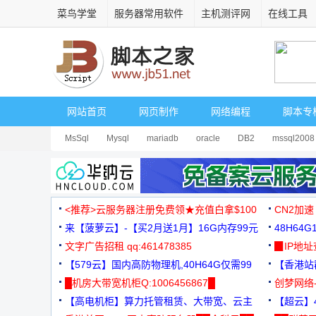
菜鸟学堂
服务器常用软件
主机测评网
在线工具
网站首页
网页制作
网络编程
脚本专
MsSql
Mysql
mariadb
oracle
DB2
mssql2008
<推荐>云服务器注册免费领★充值白拿$100
CN2加速
来【菠萝云】-【买2月送1月】16G内存99元
48H64
文字广告招租 qq:461478385
3000+
▉IP地
【579云】国内高防物理机,40H64G仅需99
【香港站群
元
█机房大带宽机柜Q:1006456867█
创梦网络
【高电机柜】算力托管租赁、大带宽、云主
88元/月
【超云】4