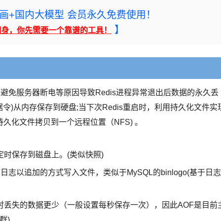
rney绘画+国内大模型 会员永久免费使用！
】
翻身，你先需要一个靠谱的工具！
了避免服务器断电等原因导致Redis进程异常退出后数据的永久丢
据令)从内存保存到硬盘;当下次Redis重启时，利用持久化文件实
久化文件拷贝到一个远程位置（NFS) 。
录定时保存到磁盘上。(类似快照)
ids的操作日志以追加的方式写入文件，类似于MySQL的binlogo(基于日志
时丢失的数据更少（一般设置每秒保存一次），因此AOF是目前
群)