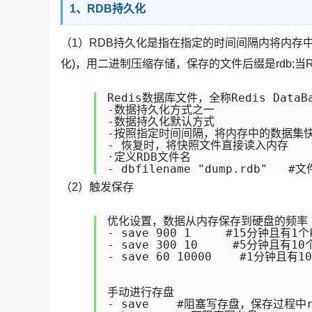
1、RDB持久化
（1）RDB持久化是指在指定的时间间隔内将内存
化)，用二进制压缩存储，保存的文件后缀是rdb;当
Redis数据库文件，全称Redis DataBa
-数据持久化方式之一

-数据持久化默认方式

-按照指定时间间隔，将内存中的数据集快照
- 恢复时，将快照文件直接读入内存

·定义RDB文件名

- dbfilename "dump.rdb"   #
（2）触发保存
优化设置，数据从内存保存到硬盘的频率

- save 900 1     #15分钟且有1
- save 300 10     #5分钟且有10
- save 60 10000    #1分钟且有1
手动进行存盘

- save    #阻塞写存盘，保存过程中