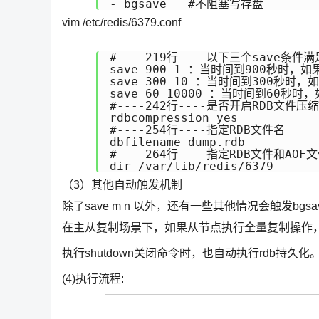
- bgsave   #不阻塞写存盘
vim /etc/redis/6379.conf
#----219行----以下三个save条件
save 900 1 ：当时间到900秒时，如
save 300 10 ：当时间到300秒时，
save 60 10000 ：当时间到60秒时
#----242行----是否开启RDB文件压缩

rdbcompression yes

#----254行----指定RDB文件名

dbfilename dump.rdb

#----264行----指定RDB文件和AOF
dir /var/lib/redis/6379
（3）其他自动触发机制
除了save m n 以外，还有一些其他情况会触发bgsa
在主从复制场景下，如果从节点执行全量复制操作，则
执行shutdown关闭命令时，也自动执行rdb持久化
(4)执行流程: