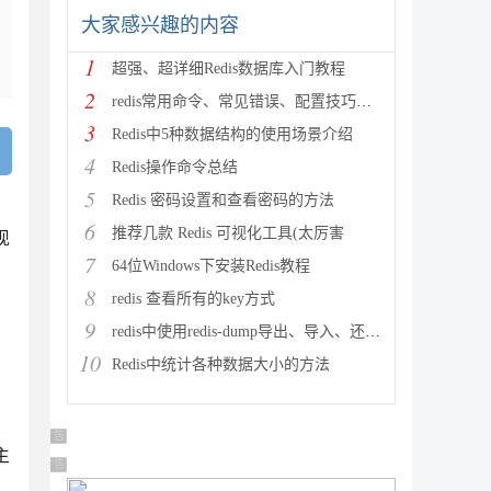
大家感兴趣的内容
1
超强、超详细Redis数据库入门教程
2
redis常用命令、常见错误、配置技巧等分享
3
Redis中5种数据结构的使用场景介绍
4
Redis操作命令总结
5
Redis 密码设置和查看密码的方法
6
推荐几款 Redis 可视化工具(太厉害
现
7
64位Windows下安装Redis教程
8
redis 查看所有的key方式
9
redis中使用redis-dump导出、导入、还原数据实例
10
Redis中统计各种数据大小的方法
广告 商业广告，理性选择
主
广告 商业广告，理性选择