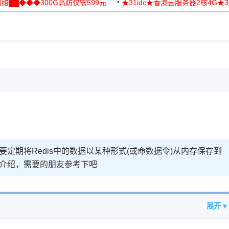
络██◆◆◆300G高防仅需599元
★31idc★香港云服务器2核4G★
用◆
要定期将Redis中的数据以某种形式(或命数据令)从内存保存到
念介绍，需要的朋友参考下吧
展开 ▾