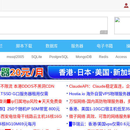
广告 商业广告，理
栏
脚本下载
数据库
服务器
电子书籍
mssql2005
SQLite
PostgreSQL
MongoDB
Redis
Access
 不限流 本港DDOS不黑洞CDN
ClaudeAPI：Claude稳定直连
G1TSSD G口服务器租用仅需
Hostia.io 海外自营VPS物理服务
可免费测试
址查询▉ip归属地ip风险★天天免费查
万恒网络-国内高防物理服务器，
】250个随机IP 50M带宽 800元
99元/月起
香港、美国1-10G口宿主机低至35
-西安电信骨干线路云主机16核16G
微子网络 高效、可靠的网络服务
核8G10M69元每月
█华瑞云：香港/美国vps仅需0.6元