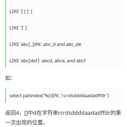
LIKE '[ [ ]' [

LIKE ']' ]

LIKE 'abc[_]d%' abc_d and abc_de

LIKE 'abc[def]' abcd, abce, and abcf
如：
select patindex('%[d]%','rcrdsddddaadadffdr')
返回4，[]中d在字符串rcrdsddddaadadffdr的第
一次出现的位置。