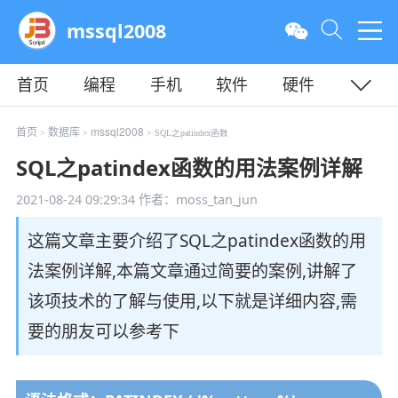
mssql2008
首页
编程
手机
软件
硬件
教程
平面
服务器
首页
数据库
mssql2008
>
>
> SQL之patindex函数
SQL之patindex函数的用法案例详解
2021-08-24 09:29:34
作者：moss_tan_jun
这篇文章主要介绍了SQL之patindex函数的用
法案例详解,本篇文章通过简要的案例,讲解了
该项技术的了解与使用,以下就是详细内容,需
要的朋友可以参考下