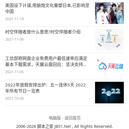
美国设下计谋,用娘炮文化重塑日本,已影响至
中国
2021-11-19
时空伴随者是什么意思?时空伴随者介绍
2021-11-09
工信部称网盘企业免费用户最低速率应满足
基本下载需求，天翼云盘回应：坚决支持，
始终
2021-11-05
2022年放假安排出炉：五一连休5天 2022
年所有节日一览表
2021-10-26
电脑版
-
返回首页
2006-2026 脚本之家 JB51.Net , All Rights Reserved.