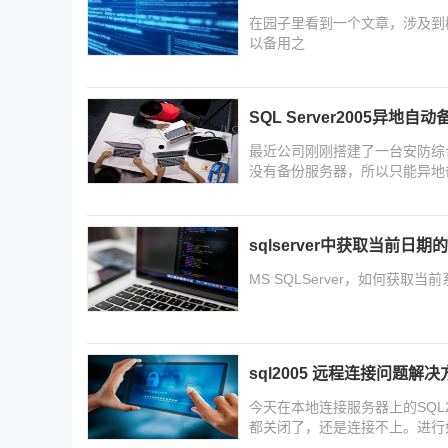
在园子里看到一个文章，涉及到
以备用之
SQL Server2005异地自
最近公司刚刚搭建了一台安防综合平
没有备份服务器，所以只能异地
sqlserver中获取当前
MS SQLServer，如何获
sql2005 远程连接问题解决
今天在本地连接服务器上的SQL
都关闭了，还是连接不上。进行