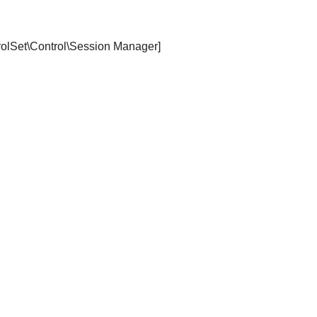
et\Control\Session Manager]