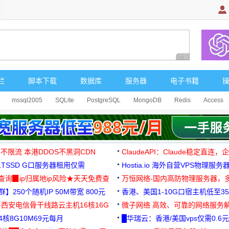
广告 商业广告，理
栏
脚本下载
数据库
服务器
电子书籍
mssql2005
SQLite
PostgreSQL
MongoDB
Redis
Access
 不限流 本港DDOS不黑洞CDN
ClaudeAPI：Claude稳定直连
G1TSSD G口服务器租用仅需
Hostia.io 海外自营VPS物理服务
可免费测试
址查询▉ip归属地ip风险★天天免费查
万恒网络-国内高防物理服务器，
】250个随机IP 50M带宽 800元
99元/月起
香港、美国1-10G口宿主机低至35
-西安电信骨干线路云主机16核16G
微子网络 高效、可靠的网络服务
核8G10M69元每月
█华瑞云：香港/美国vps仅需0.6元