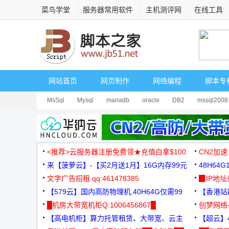
菜鸟学堂
服务器常用软件
主机测评网
在线工具
网站首页
网页制作
网络编程
脚本专
MsSql
Mysql
mariadb
oracle
DB2
mssql2008
<推荐>云服务器注册免费领★充值白拿$100
CN2加速
来【菠萝云】-【买2月送1月】16G内存99元
48H64
文字广告招租 qq:461478385
3000+
▉IP地
【579云】国内高防物理机,40H64G仅需99
【香港站群
元
█机房大带宽机柜Q:1006456867█
创梦网络
【高电机柜】算力托管租赁、大带宽、云主
88元/月
【超云】4