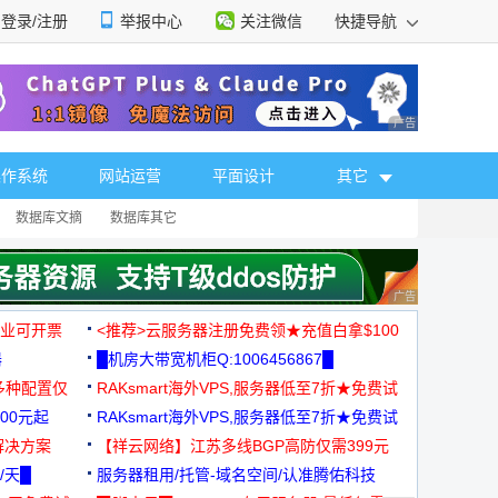
登录/注册
举报中心
关注微信
快捷导航
性选择
广告 商业广告，理
操作系统
网站运营
平面设计
其它
数据库文摘
数据库其它
广告 商业广告，理
，企业可开票
<推荐>云服务器注册免费领★充值白拿$100
器
█机房大带宽机柜Q:1006456867█
多种配置仅
RAKsmart海外VPS,服务器低至7折★免费试
00元起
用★
RAKsmart海外VPS,服务器低至7折★免费试
解决方案
用★
【祥云网络】江苏多线BGP高防仅需399元
/天█
服务器租用/托管-域名空间/认准腾佑科技