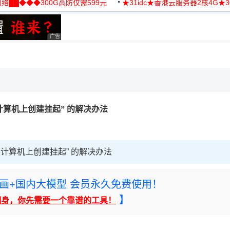
络██◆◆◆300G高防仅需599元
★31idc★香港云服务器2核4G★
用◆
广告 商业广告，理性选择
装计算机上创建挂起” 的解决办法
安装计算机上创建挂起” 的解决办法
rney绘画+国内大模型 会员永久免费使用！
】
翻身，你先需要一个靠谱的工具！