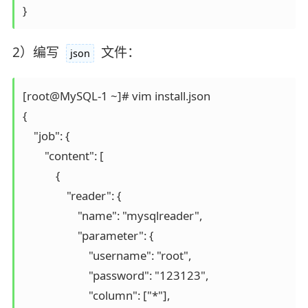
2）编写
文件：
json
[root@MySQL-1 ~]# vim install.json

{

    "job": {

        "content": [

            {

                "reader": {

                    "name": "mysqlreader", 

                    "parameter": {

                        "username": "root",

                        "password": "123123",

                        "column": ["*"],
