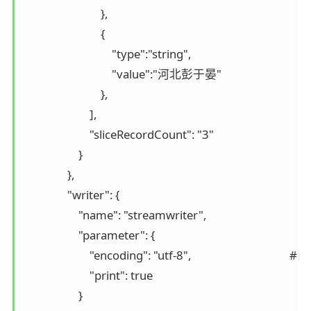
			    },

			    {

			        "type":"string",

				"value":"河北彭于晏"

			    },

			], 

                        "sliceRecordCount": "3"					# 打印数量

                    }

                }, 

                "writer": {

                    "name": "streamwriter", 

                    "parameter": {

                        "encoding": "utf-8",					# 编码

                        "print": true

                    }
