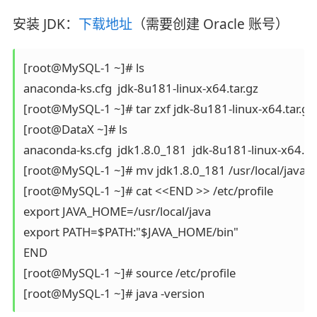
安装 JDK：
下载地址
（需要创建 Oracle 账号）
[root@MySQL-1 ~]# ls

anaconda-ks.cfg  jdk-8u181-linux-x64.tar.gz

[root@MySQL-1 ~]# tar zxf jdk-8u181-linux-x64.tar.gz 

[root@DataX ~]# ls

anaconda-ks.cfg  jdk1.8.0_181  jdk-8u181-linux-x64.tar
[root@MySQL-1 ~]# mv jdk1.8.0_181 /usr/local/java

[root@MySQL-1 ~]# cat <<END >> /etc/profile

export JAVA_HOME=/usr/local/java

export PATH=$PATH:"$JAVA_HOME/bin"

END

[root@MySQL-1 ~]# source /etc/profile
