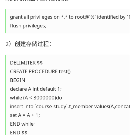
grant all privileges on *.* to root@'%' identified by '12
2）创建存储过程：
DELIMITER $$

CREATE PROCEDURE test()

BEGIN

declare A int default 1;

while (A < 3000000)do

insert into `course-study`.t_member values(A,concat("L
set A = A + 1;

END while;

END $$
