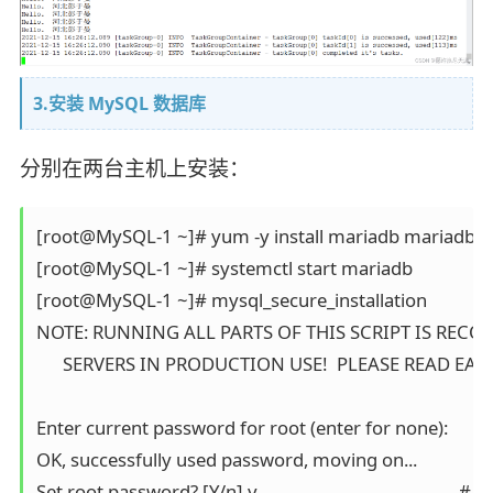
3.安装 MySQL 数据库
分别在两台主机上安装：
[root@MySQL-1 ~]# yum -y install mariadb mariadb-ser
[root@MySQL-1 ~]# systemctl start mariadb												# 安装 MariaDB 数据库

[root@MySQL-1 ~]# mysql_secure_installation												# 初始化	

NOTE: RUNNING ALL PARTS OF THIS SCRIPT IS RECO
      SERVERS IN PRODUCTION USE!  PLEASE READ EAC
Enter current password for root (enter for none):	     	# 直接回车

OK, successfully used password, moving on...

Set root password? [Y/n] y                       	 	 	# 配置 root 密码
