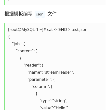
根据模板编写
文件
json
[root@MySQL-1 ~]# cat <<END > test.json

{

    "job": {

        "content": [

            {

                "reader": {

                    "name": "streamreader", 

                    "parameter": {

                        "column": [								# 同步的列名 (* 表示所有)

			    {

			        "type":"string",

				"value":"Hello."
