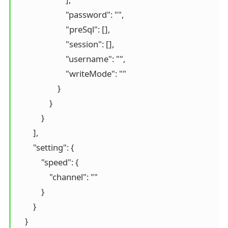
                        "password": "", 							# 连接密码

                        "preSql": [], 								# 同步前. 要做的事

                        "session": [], 

                        "username": "",								# 连接用户 

                        "writeMode": ""								# 操作类型

                    }

                }

            }

        ], 

        "setting": {

            "speed": {

                "channel": ""										# 指定并发数

            }

        }

    }
