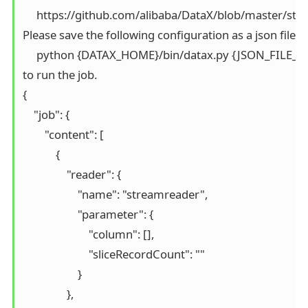
     https://github.com/alibaba/DataX/blob/master/str
Please save the following configuration as a json file an
     python {DATAX_HOME}/bin/datax.py {JSON_FILE_NA
to run the job.

{

    "job": {

        "content": [

            {

                "reader": {

                    "name": "streamreader", 

                    "parameter": {

                        "column": [], 

                        "sliceRecordCount": ""

                    }

                }, 
