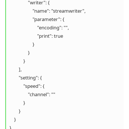
                "writer": {

                    "name": "streamwriter", 

                    "parameter": {

                        "encoding": "", 

                        "print": true

                    }

                }

            }

        ], 

        "setting": {

            "speed": {

                "channel": ""

            }

        }

    }
