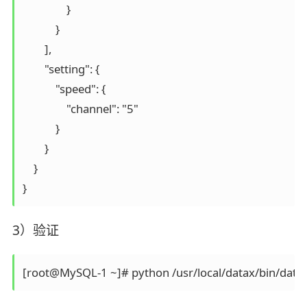
                }

            }

        ], 

        "setting": {

            "speed": {

                "channel": "5"

            }

        }

    }

3）验证