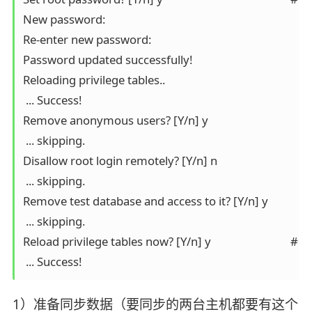
New password: 

Re-enter new password: 

Password updated successfully!

Reloading privilege tables..

 ... Success!

Remove anonymous users? [Y/n] y                			 	# 移除匿名用户

 ... skipping.

Disallow root login remotely? [Y/n] n            		 	# 允许 root 远程登录

 ... skipping.

Remove test database and access to it? [Y/n] y 		     	# 移除测试数据库

 ... skipping.

Reload privilege tables now? [Y/n] y             	     	# 重新加载表

1）准备同步数据（要同步的两台主机都要有这个