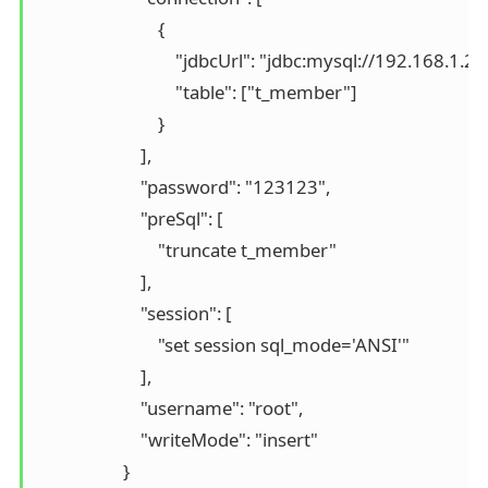
                            {

                                "jdbcUrl": "jdbc:mysql://1
                                "table": ["t_member"]

                            }

                        ], 

                        "password": "123123",

                        "preSql": [

                            "truncate t_member"

                        ], 

                        "session": [

                            "set session sql_mode='ANSI'"

                        ], 

                        "username": "root", 

                        "writeMode": "insert"

                    }
