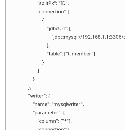
                        "splitPk": "ID",

                        "connection": [

                            {

                                "jdbcUrl": [

                                    "jdbc:mysql://192.168.1
                                ], 

                                "table": ["t_member"]

                            }

                        ]

                    }

                }, 

                "writer": {

                    "name": "mysqlwriter", 

                    "parameter": {

                        "column": ["*"], 

                        "connection": [
