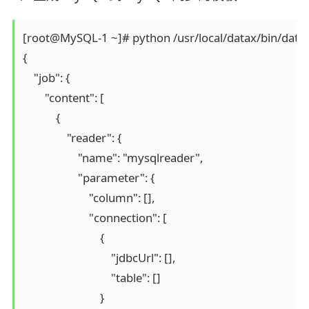
[root@MySQL-1 ~]# python /usr/local/datax/bin/datax.
{

    "job": {

        "content": [

            {

                "reader": {

                    "name": "mysqlreader",							# 读取端

                    "parameter": {

                        "column": [], 								# 需要同步的列 (* 表示所有的列)

                        "connection": [

                            {

                                "jdbcUrl": [], 						# 连接信息

                                "table": []							# 连接表

                            }
